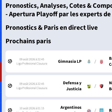
Pronostics, Analyses, Cotes & Comp
- Apertura Playoff par les experts 
Pronostics & Paris en direct live
Prochains paris
B
09 août 2026 à 22:45
Gimnasia LP
/
Liga Profesional Clausura
C
Defensa y
N
09 août 2026 à 22:45
/
Liga Profesional Clausura
Justicia
B
Argentinos
10 août 2026 à 01:15
/
R