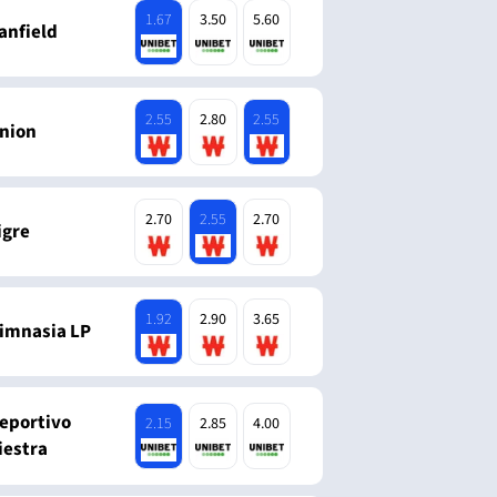
1.67
3.50
5.60
anfield
2.55
2.80
2.55
nion
2.70
2.55
2.70
igre
1.92
2.90
3.65
imnasia LP
eportivo
2.15
2.85
4.00
iestra