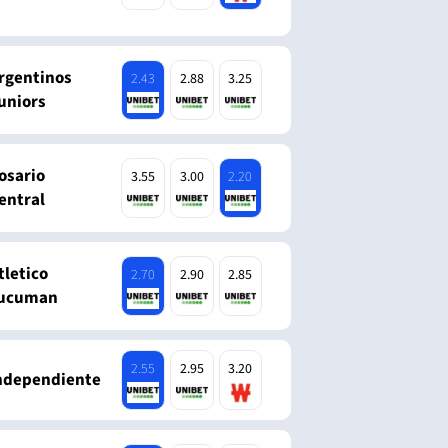
rgentinos
2.43
2.88
3.25
uniors
osario
3.55
3.00
2.20
entral
tletico
2.70
2.90
2.85
ucuman
2.55
2.95
3.20
ndependiente