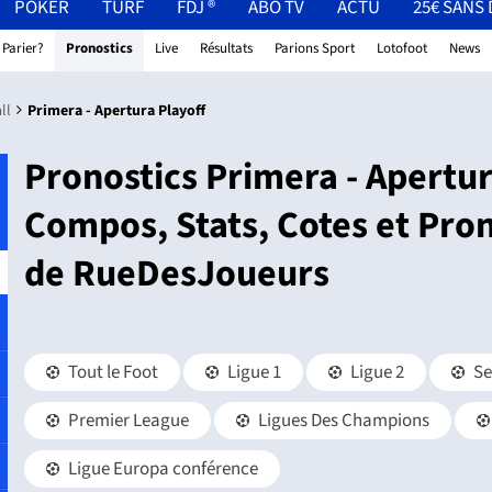
POKER
TURF
FDJ ®
ABO TV
ACTU
25€ SANS
Parier?
Pronostics
Live
Résultats
Parions Sport
Lotofoot
News
ll
Primera - Apertura Playoff
Pronostics Primera - Apertur
Compos, Stats, Cotes et Pron
de RueDesJoueurs
Tout le Foot
Ligue 1
Ligue 2
Se
Premier League
Ligues Des Champions
Ligue Europa conférence