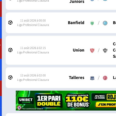
Liga Profesional Clausura
Juniors
11 août 2026 à 00:00
Banfield
/
B
Liga Profesional Clausura
C
,
11 août 2026 à 02:15
Union
/
C
Liga Profesional Clausura
S
12 août 2026 à 02:00
Talleres
/
L
Liga Profesional Clausura