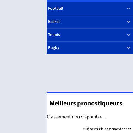
Football
Basket
Tennis
Rugby
Meilleurs pronostiqueurs
Classement non disponible ...
> Découvrir le classement entier