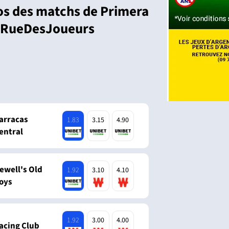
os des matchs de Primera
de RueDesJoueurs
arracas
1.83
3.15
4.90
entral
ewell's Old
1.92
3.10
4.10
oys
1.92
3.00
4.00
acing Club