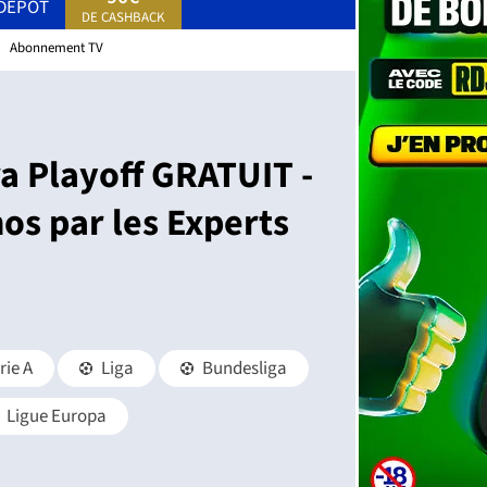
 DÉPÔT
DE CASHBACK
Abonnement TV
a Playoff GRATUIT -
os par les Experts
rie A
Liga
Bundesliga
Ligue Europa