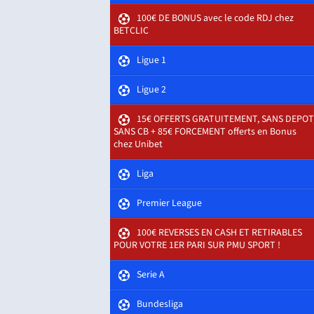
100€ DE BONUS avec le code RDJ chez
BETCLIC
Ligue 1
Ligue 2
15€ OFFERTS GRATUITEMENT, SANS DEPOT
SANS CB + 85€ FORCEMENT offerts en Bonus
chez Unibet
Liga
Premier League
100€ REVERSES EN CASH ET RETIRABLES
POUR VOTRE 1ER PARI SUR PMU SPORT !
Serie A
Bundesliga