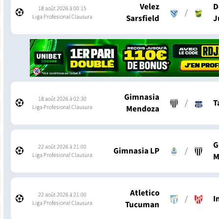
Velez
D
18 août 2026 à 00:15
/
Liga Profesional Clausura
Sarsfield
J
Gimnasia
18 août 2026 à 02:30
/
T
Liga Profesional Clausura
Mendoza
G
22 août 2026 à 21:00
Gimnasia LP
/
Liga Profesional Clausura
M
Atletico
22 août 2026 à 21:00
/
I
Liga Profesional Clausura
Tucuman