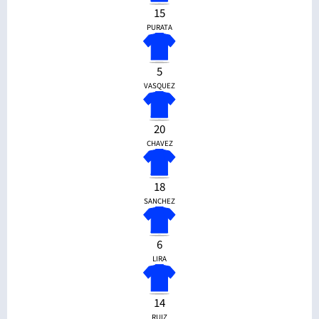
15
PURATA
5
VASQUEZ
20
CHAVEZ
18
SANCHEZ
6
LIRA
14
RUIZ