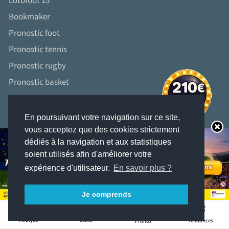
Lotofoot 15
Bookmaker
Pronostic foot
Pronostic tennis
Pronostic rugby
Pronostic basket
Pronostic Coupe du Monde
Pronostic Ligue des Champions
En poursuivant votre navigation sur ce site,
Comment parier
vous acceptez que des cookies strictement
dédiés à la navigation et aux statistiques
Comparateur de cotes
soient utilisés afin d'améliorer votre
Code promo Betclic
expérience d'utilisateur.
En savoir plus ?
Code promo PMU Sport
Je comprends
Code promo ParionsSport
1
Code promo Unibet
Stats
Analyse
Tendances
Pronos