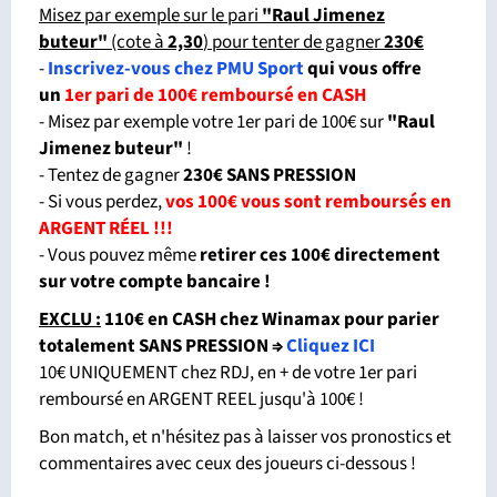
Misez par exemple sur le pari
"Raul Jimenez
buteur"
(cote à
2,30
) pour tenter de gagner
230€
-
Inscrivez-vous chez PMU Sport
qui vous offre
un
1er pari de 100€ remboursé en CASH
- Misez par exemple votre 1er pari de 100€ sur
"Raul
Jimenez buteur"
!
- Tentez de gagner
230€ SANS PRESSION
- Si vous perdez,
vos 100€ vous sont remboursés en
ARGENT RÉEL !!!
- Vous pouvez même
retirer ces 100€ directement
sur votre compte bancaire !
EXCLU :
110€ en CASH chez Winamax pour parier
totalement SANS PRESSION
⇒
Cliquez ICI
10€ UNIQUEMENT chez RDJ, en + de votre 1er pari
remboursé en ARGENT REEL jusqu'à 100€ !
Bon match, et n'hésitez pas à laisser vos pronostics et
commentaires avec ceux des joueurs ci-dessous !