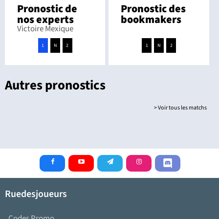
Pronostic de
Pronostic des
nos experts
bookmakers
Victoire Mexique
1
N
2
1
N
2
Autres pronostics
> Voir tous les matchs
Ruedesjoueurs
Codes Promo