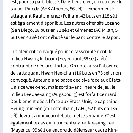
est, pour sa part, blessé. Dans l'entrejeu, on retrouve le
taulier Pineda (AEK Athènes, 86 sél). L'expérimenté
attaquant Raul Jimenez (Fulham, 42 buts en 118 sél)
est également disponible. Les autres offensifs Lozano
(San Diego, 18 buts en 71 sél) et Gimenez (AC Milan, 5
buts en 43 sél) ont débuté sur le banc contre le Japon.
Initialement convoqué pour ce rassemblement, le
milieu Hwang In-beom (Feyenoord, 69 sél) a été
contraint de déclarer forfait. On note aussi l'absence
de l'attaquant Hwan Hee-chan (16 buts en 73 sél), non
convoqué. Auteur d'une passe décisive face aux Etats-
Unis ce week-end, mais sorti avant l'heure de jeu, le
milieu Lee Jae-sung (Augsbourg) est forfait ce mardi.
Doublement décisif face aux États-Unis, le capitaine
Heung-min Son (ex Tottenham, LAFC, 52 buts en 135
sél) devrait à nouveau débuter cette semaine. C'est
également le cas du futur centenaire Jae-sung Lee
(Mayence, 99 sél) ou encore du défenseur cadre Kim-