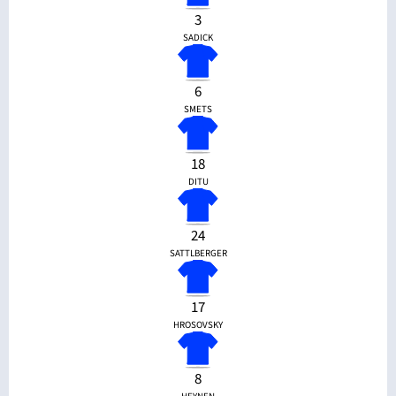
3
SADICK
6
SMETS
18
DITU
24
SATTLBERGER
17
HROSOVSKY
8