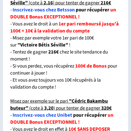
Séville
"
(cote à
2,16
) pour tenter de gagner
216€
-
Inscrivez-vous chez Betsson
pour récupérer
un
DOUBLE Bonus EXCEPTIONNEL !
- Vous avez le droit à un
1er pari remboursé jusqu'à
100€ + 10€ à la validation du compte
- Misez par exemple votre 1er pari de 100€
sur
"Victoire Bétis Séville
"
!
- Tentez de gagner
216€
chez le site tendance du
moment !
- Si vous perdez, vous récupérez
100€ de Bonus
pour
continuer à jouer !
- Et vous avez toujours vos 10€ récupérés à la
validation du compte !
Misez par exemple sur le pari
"Cédric Bakambu
buteur
"
(cote à
3,20
) pour tenter de gagner
320€
-
Inscrivez-vous chez Unibet
pour récupérer
un
DOUBLE Bonus EXCEPTIONNEL !
- Vous avez le droit en effet à
10€ SANS DEPOSER