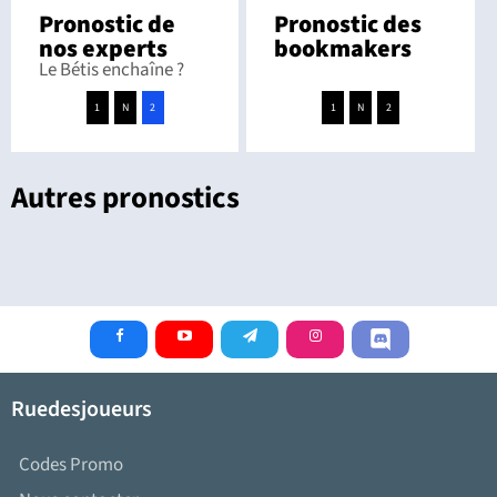
Pronostic de
Pronostic des
nos experts
bookmakers
Le Bétis enchaîne ?
1
N
2
1
N
2
Autres pronostics
Ruedesjoueurs
Codes Promo