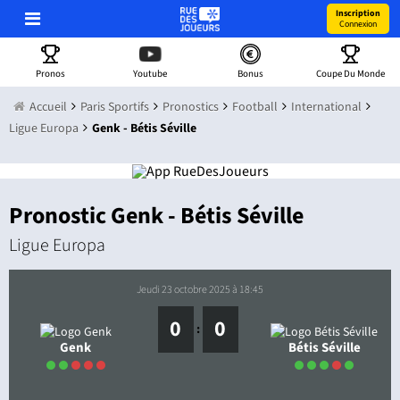
Inscription
Connexion
Pronos
Youtube
Bonus
Coupe Du Monde
Accueil
Paris Sportifs
Pronostics
Football
International
Ligue Europa
Genk - Bétis Séville
Pronostic Genk - Bétis Séville
Ligue Europa
jeudi 23 octobre 2025 à 18:45
0
0
:
Genk
Bétis Séville