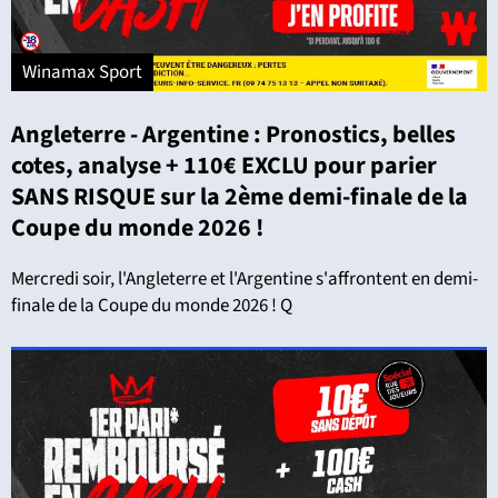
Winamax Sport
Angleterre - Argentine : Pronostics, belles
cotes, analyse + 110€ EXCLU pour parier
SANS RISQUE sur la 2ème demi-finale de la
Coupe du monde 2026 !
Mercredi soir, l'Angleterre et l'Argentine s'affrontent en demi-
finale de la Coupe du monde 2026 ! Q