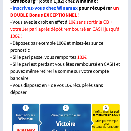
Strasbourg"
(cote à
1,82
) chez
Winamax
:
-
Inscrivez-vous chez Winamax
pour récupérer
un
DOUBLE Bonus EXCEPTIONNEL !
- Vous avez le droit en effet à
10€ sans sortir la CB +
votre 1er pari après dépôt remboursé en CASH jusqu'à
100€ !
- Déposez par exemple 100€ et misez-les sur ce
pronostic
- Si le pari passe, vous remportez
182€
- Si le pari est perdant vous êtes remboursé en CASH et
pouvez même retirer la somme sur votre compte
bancaire.
- Vous disposez en + de vos 10€ récupérés sans
déposer