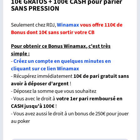
10€ GRATOS + 100€ CASH pour parier
SANS PRESSION
Seulement chez RDJ,
Winamax
vous offre 110€ de
Bonus dont 10€ sans sortir votre CB
Pour
obtenir ce Bonus Winamax
, c'est très
simple :
-
Créez un compte en quelques minutes en
cliquant sur ce lien Winamax
- Récupérez immédiatement
10€ de pari gratuit sans
avoir à déposer d'argent
!
- Déposez la somme que vous souhaitez
- Vous avec le droit à
votre 1er pari remboursé en
CASH jusqu'à 100€
!
- Vous avez aussi le droit à un bonus de 250€ pour jouer
au poker