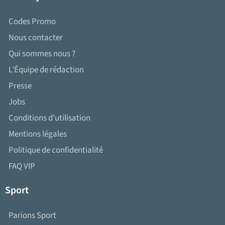
Codes Promo
Nous contacter
Qui sommes nous ?
L’Équipe de rédaction
Presse
Jobs
Conditions d'utilisation
Mentions légales
Politique de confidentialité
FAQ VIP
Sport
Parions Sport