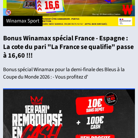
Winamax Sport
Bonus Winamax spécial France - Espagne :
La cote du pari "La France se qualifie" passe
à 16,60 !!!
Bonus spécial Winamax pour la demi-finale des Bleus à la
Coupe du Monde 2026 : - Vous profitez d'