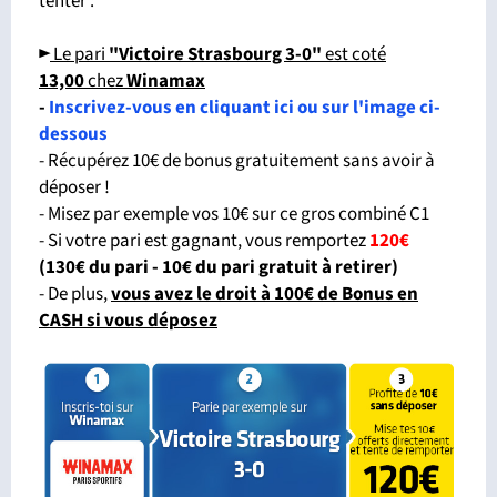
tenter :
►
Le pari
"Victoire Strasbourg 3-0"
est coté
13,00
chez
Winamax
-
Inscrivez-vous en cliquant ici ou sur l'image ci-
dessous
- Récupérez 10€ de bonus gratuitement sans avoir à
déposer !
- Misez par exemple vos 10€ sur ce gros combiné C1
- Si votre pari est gagnant, vous remportez
120€
(130€ du pari - 10€ du pari gratuit à retirer)
- De plus,
vous avez le droit à 100€ de Bonus en
CASH si vous déposez