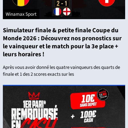
Winamax Sport
Simulateur finale & petite finale Coupe du
Monde 2026 : Découvrez nos pronostics sur
le vainqueur et le match pour la 3e place +
leurs horaires !
Après vous avoir donné les quatre vainqueurs des quarts de
finale et 1 des 2 scores exacts sur les