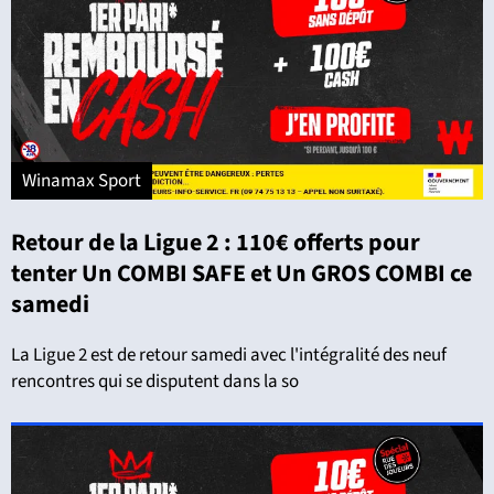
Winamax Sport
Retour de la Ligue 2 : 110€ offerts pour
tenter Un COMBI SAFE et Un GROS COMBI ce
samedi
La Ligue 2 est de retour samedi avec l'intégralité des neuf
rencontres qui se disputent dans la so