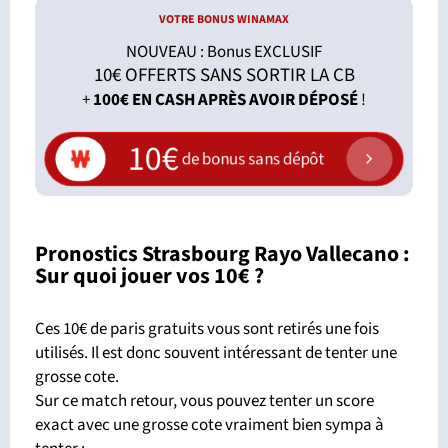
VOTRE BONUS WINAMAX
NOUVEAU : Bonus EXCLUSIF
10€ OFFERTS SANS SORTIR LA CB
+
100€ EN CASH
APRÈS AVOIR DÉPOSÉ
!
10€
de bonus sans dépôt
Pronostics Strasbourg Rayo Vallecano :
Sur quoi jouer vos 10€ ?
Ces 10€ de paris gratuits vous sont retirés une fois
utilisés. Il est donc souvent intéressant de tenter une
grosse cote.
Sur ce match retour, vous pouvez tenter un score
exact avec une grosse cote vraiment bien sympa à