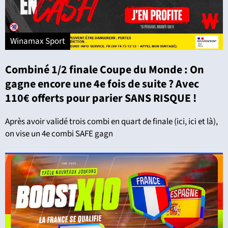
Winamax Sport
Combiné 1/2 finale Coupe du Monde : On
gagne encore une 4e fois de suite ? Avec
110€ offerts pour parier SANS RISQUE !
Après avoir validé trois combi en quart de finale (ici, ici et là),
on vise un 4e combi SAFE gagn