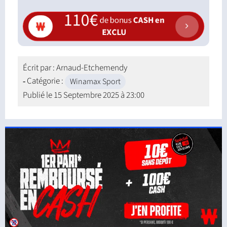
110€
de bonus
CASH en
EXCLU
Écrit par :
Arnaud-Etchemendy
Catégorie :
Winamax Sport
Publié le
15 Septembre 2025 à 23:00