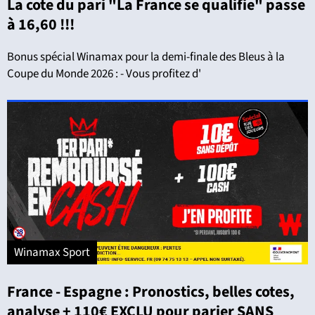
La cote du pari "La France se qualifie" passe
à 16,60 !!!
Bonus spécial Winamax pour la demi-finale des Bleus à la
Coupe du Monde 2026 : - Vous profitez d'
Winamax Sport
France - Espagne : Pronostics, belles cotes,
analyse + 110€ EXCLU pour parier SANS