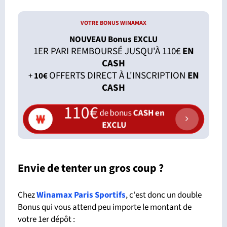
VOTRE BONUS WINAMAX
NOUVEAU Bonus EXCLU
1ER PARI REMBOURSÉ JUSQU'À 110€
EN
CASH
OFFERTS DIRECT À L'INSCRIPTION
EN
+
10€
CASH
110€
de bonus
CASH en
EXCLU
Envie de tenter un gros coup ?
Chez
Winamax Paris Sportifs
, c'est donc un double
Bonus qui vous attend peu importe le montant de
votre 1er dépôt :