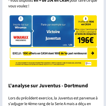
- Vous disposez
en + de 10€ en CASH
pour faire ce que
vous voulez !
L'analyse sur Juventus - Dortmund
Lors du précédent exercice, la Juventus est parvenue à
s'adjuger le 4ème rang de la Serie A mais a déçu en