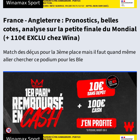
Winamax Sport
France - Angleterre : Pronostics, belles
cotes, analyse sur la petite finale du Mondial
(+ 110€ EXCLU chez Wina)
Match des déçus pour la 3ème place mais il faut quand même
aller chercher ce podium pour les Ble
Winamax Sport