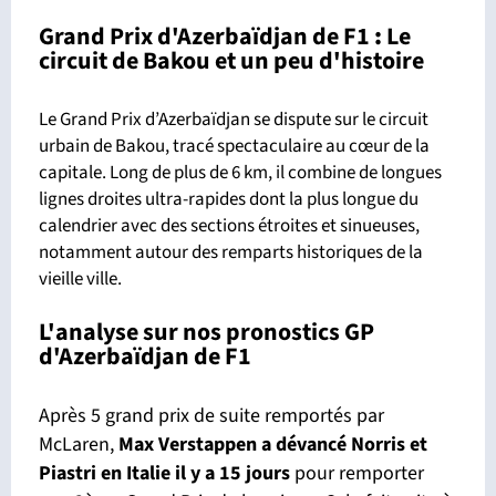
Grand Prix
d'Azerbaïdjan de F1
:
Le
circuit de Bakou et un peu d'histoire
Le Grand Prix d’Azerbaïdjan se dispute sur le circuit
urbain de Bakou, tracé spectaculaire au cœur de la
capitale. Long de plus de 6 km, il combine de longues
lignes droites ultra-rapides dont la plus longue du
calendrier avec des sections étroites et sinueuses,
notamment autour des remparts historiques de la
vieille ville.
L'analyse sur nos pronostics GP
d'Azerbaïdjan de F1
Après 5 grand prix de suite remportés par
McLaren,
Max Verstappen a dévancé Norris et
Piastri en Italie il y a 15 jours
pour remporter