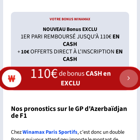
VOTRE BONUS WINAMAX
NOUVEAU Bonus EXCLU
1ER PARI REMBOURSÉ JUSQU'À 110€
EN
CASH
OFFERTS DIRECT À L'INSCRIPTION
EN
+
10€
CASH
110€
de bonus
CASH en
EXCLU
Nos pronostics sur le GP d'Azerbaïdjan
de F1
Chez
Winamax Paris Sportifs
, c'est donc un double
Bonus qui vous attend peu importe le montant de