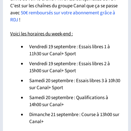
C'est sur les chaînes du groupe Canal que ça se passe
avec
50€ remboursés sur votre abonnement grâce à
RDJ
!
Voici les horaires du week-end :
Vendredi 19 septembre : Essais libres 1 à
11h30 sur Canal+ Sport
Vendredi 19 septembre : Essais libres 2 à
15h00 sur Canal+ Sport
Samedi 20 septembre : Essais libres 3 à 10h30
sur Canal+ Sport
Samedi 20 septembre : Qualifications à
14h00 sur Canal+
Dimanche 21 septembre : Course à 13h00 sur
Canal+