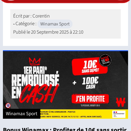
Écrit par :
Corentin
Catégorie :
Winamax Sport
Publié le
20 Septembre 2025 à 22:10
Winamax Sport
Bonus Winamax : Profitez de 10€ sans sortir