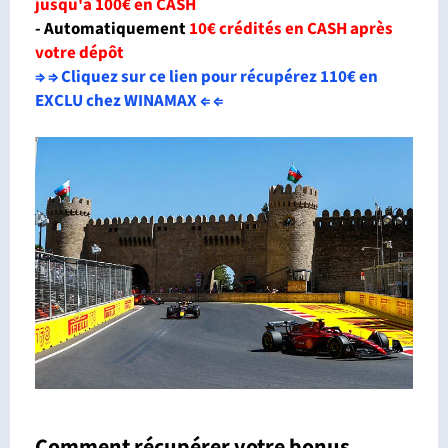
jusqu'à 100€ en CASH
- Automatiquement
10€ crédités en CASH après
votre dépôt
⇒ ⇒ Cliquez sur ce lien pour récupérez 110€ en
EXCLU chez WINAMAX ⇐ ⇐
Comment récupérer votre bonus