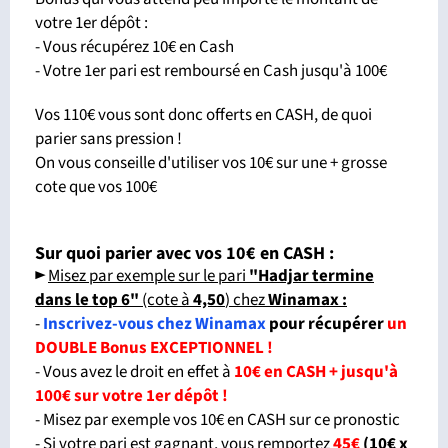
votre 1er dépôt :
- Vous récupérez 10€ en Cash
- Votre 1er pari est remboursé en Cash jusqu'à 100€
Vos 110€ vous sont donc offerts en CASH, de quoi
parier sans pression !
On vous conseille d'utiliser vos 10€ sur une + grosse
cote que vos 100€
Sur quoi parier avec vos 10€ en CASH :
►
Misez par exemple sur le pari
"Hadjar termine
dans le top 6"
(cote à
4,50
) chez
Winamax :
-
Inscrivez-vous chez Winamax
pour récupérer
un
DOUBLE Bonus EXCEPTIONNEL !
- Vous avez le droit en effet à
10€ en CASH + jusqu'à
100€ sur votre 1er dépôt !
- Misez par exemple vos 10€ en CASH sur ce pronostic
- Si votre pari est gagnant, vous remportez
45€
(10€ x