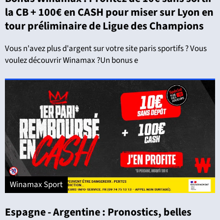
la CB + 100€ en CASH pour miser sur Lyon en
tour préliminaire de Ligue des Champions
Vous n'avez plus d'argent sur votre site paris sportifs ? Vous
voulez découvrir Winamax ?Un bonus e
Winamax Sport
Espagne - Argentine : Pronostics, belles