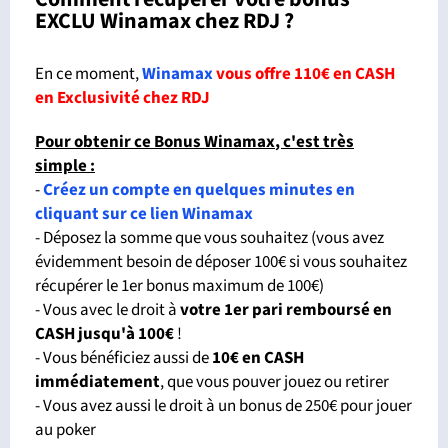
EXCLU Winamax chez RDJ ?
En ce moment,
Winamax
vous offre 110€ en CASH
en Exclusivité chez RDJ
Pour
obtenir ce Bonus Winamax
, c'est très
simple :
-
Créez un compte en quelques minutes en
cliquant sur ce lien Winamax
- Déposez la somme que vous souhaitez (vous avez
évidemment besoin de déposer 100€ si vous souhaitez
récupérer le 1er bonus maximum de 100€)
- Vous avec le droit à
votre 1er pari remboursé en
CASH jusqu'à 100€
!
- Vous bénéficiez aussi de
10€ en CASH
immédiatement
, que vous pouver jouez ou retirer
- Vous avez aussi le droit à un bonus de 250€ pour jouer
au poker