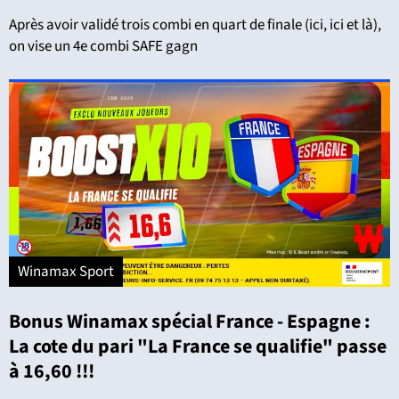
Après avoir validé trois combi en quart de finale (ici, ici et là),
on vise un 4e combi SAFE gagn
Winamax Sport
Bonus Winamax spécial France - Espagne :
La cote du pari "La France se qualifie" passe
à 16,60 !!!