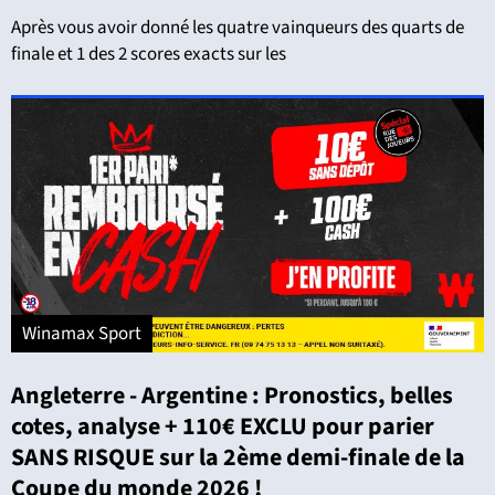
Après vous avoir donné les quatre vainqueurs des quarts de
finale et 1 des 2 scores exacts sur les
Winamax Sport
Angleterre - Argentine : Pronostics, belles
cotes, analyse + 110€ EXCLU pour parier
SANS RISQUE sur la 2ème demi-finale de la
Coupe du monde 2026 !