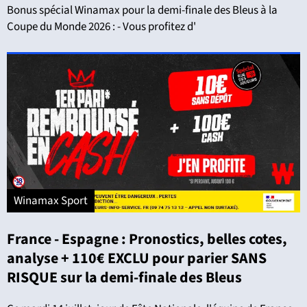
Bonus spécial Winamax pour la demi-finale des Bleus à la
Coupe du Monde 2026 : - Vous profitez d'
Winamax Sport
France - Espagne : Pronostics, belles cotes,
analyse + 110€ EXCLU pour parier SANS
RISQUE sur la demi-finale des Bleus