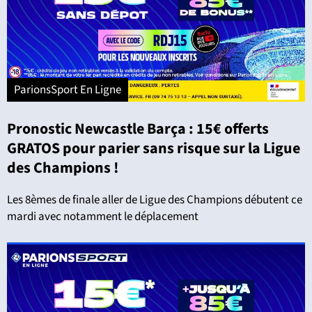
ParionsSport En Ligne
Pronostic Newcastle Barça : 15€ offerts
GRATOS pour parier sans risque sur la Ligue
des Champions !
Les 8èmes de finale aller de Ligue des Champions débutent ce
mardi avec notamment le déplacement