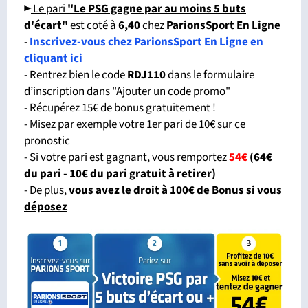
►
Le pari
"Le PSG gagne par au moins 5 buts
d'écart"
est coté à
6,40
chez
ParionsSport En Ligne
-
Inscrivez-vous chez ParionsSport En Ligne en
cliquant ici
- Rentrez bien le code
RDJ110
dans le formulaire
d’inscription dans "Ajouter un code promo"
- Récupérez 15€ de bonus gratuitement !
- Misez par exemple votre 1er pari de 10€ sur ce
pronostic
- Si votre pari est gagnant, vous remportez
54€
(64€
du pari - 10€ du pari gratuit à retirer)
- De plus,
vous avez le droit à 100€ de Bonus si vous
déposez