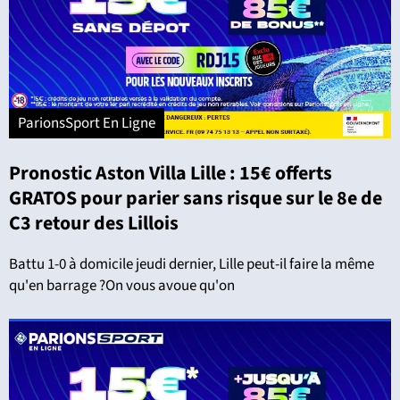
ParionsSport En Ligne
Pronostic Aston Villa Lille : 15€ offerts
GRATOS pour parier sans risque sur le 8e de
C3 retour des Lillois
Battu 1-0 à domicile jeudi dernier, Lille peut-il faire la même
qu'en barrage ?On vous avoue qu'on