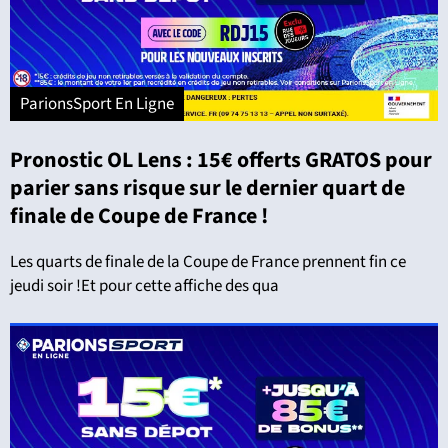
ParionsSport En Ligne
Pronostic OL Lens : 15€ offerts GRATOS pour
parier sans risque sur le dernier quart de
finale de Coupe de France !
Les quarts de finale de la Coupe de France prennent fin ce
jeudi soir !Et pour cette affiche des qua