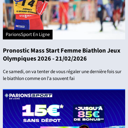
ParionsSport En Ligne
Pronostic Mass Start Femme Biathlon Jeux
Olympiques 2026 - 21/02/2026
Ce samedi, on va tenter de vous régaler une dernière fois sur
le biathlon comme on l'a souvent fai