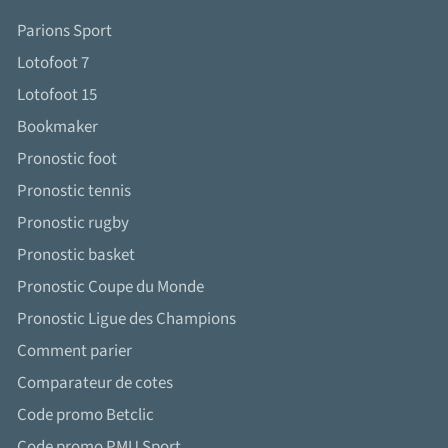
Parions Sport
Lotofoot 7
Lotofoot 15
Bookmaker
Pronostic foot
Pronostic tennis
Pronostic rugby
Pronostic basket
Pronostic Coupe du Monde
Pronostic Ligue des Champions
Comment parier
Comparateur de cotes
Code promo Betclic
Code promo PMU Sport