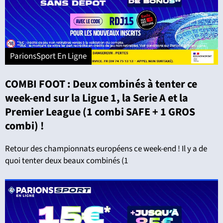
ParionsSport En Ligne
COMBI FOOT : Deux combinés à tenter ce
week-end sur la Ligue 1, la Serie A et la
Premier League (1 combi SAFE + 1 GROS
combi) !
Retour des championnats européens ce week-end ! Il y a de
quoi tenter deux beaux combinés (1