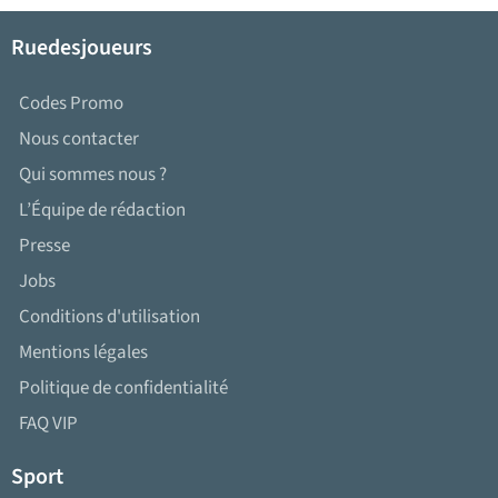
Ruedesjoueurs
Codes Promo
Nous contacter
Qui sommes nous ?
L’Équipe de rédaction
Presse
Jobs
Conditions d'utilisation
Mentions légales
Politique de confidentialité
FAQ VIP
Sport