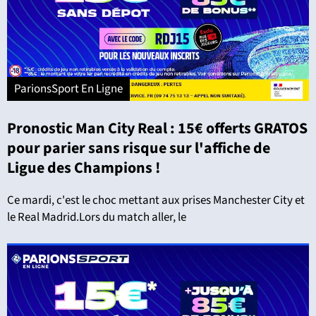
ParionsSport En Ligne
Pronostic Man City Real : 15€ offerts GRATOS
pour parier sans risque sur l'affiche de
Ligue des Champions !
Ce mardi, c'est le choc mettant aux prises Manchester City et
le Real Madrid.Lors du match aller, le