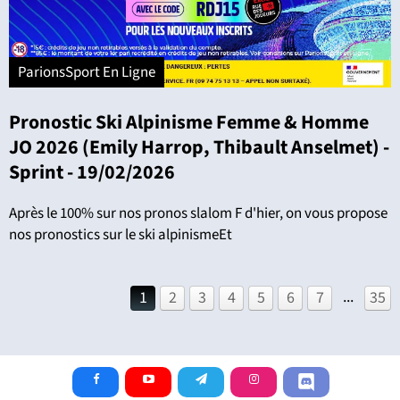
ParionsSport En Ligne
Pronostic Ski Alpinisme Femme & Homme
JO 2026 (Emily Harrop, Thibault Anselmet) -
Sprint - 19/02/2026
Après le 100% sur nos pronos slalom F d'hier, on vous propose
nos pronostics sur le ski alpinismeEt
...
1
2
3
4
5
6
7
35