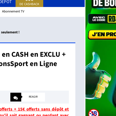
 DÉPÔT
DE CASHBACK
Abonnement TV
 seulement !
 en CASH en EXCLU +
ionsSport en Ligne
REAGIR
ferts + 15€ offerts sans dépôt et
qu'il soit gagnant ou perdant avec