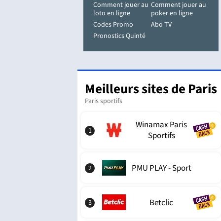
Comment jouer au
Comment jouer au
loto en ligne
poker en ligne
Codes Promo
Abo TV
Pronostics Quinté
Meilleurs sites de Paris
Paris sportifs
Winamax Paris
1
Sportifs
PMU PLAY - Sport
2
Betclic
3