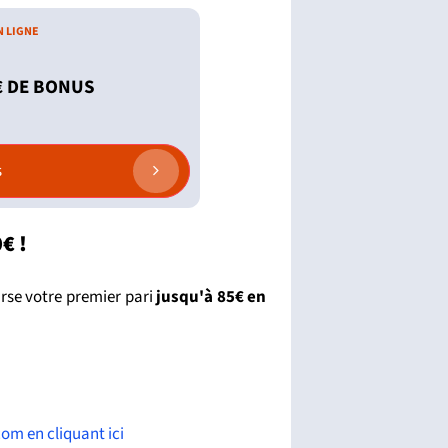
N LIGNE
€ DE BONUS
!
s
€ !
rse votre premier pari
jusqu'à 85€ en
m en cliquant ici