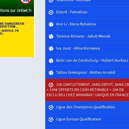
Shamrock - Dundalk
Estoril - Famalicao
Ann Li - Elena Rybakina
Terence Atmane - Jakub Mensik
Iva Jovic - Alina Korneeva
Botic van de Zandschulp - Hubert Hurkacz
Tallon Griekspoor - Matteo Arnaldi
10€ GRATUITEMENT, SANS DEPOT, SANS CB
+ 100€ OFFERTS EN CASH RETIRABLE + 10€ EN
EXCLU RDJ CHEZ WINAMAX ! UNIQUE EN FRANCE
Ligue des Champions Qualification
Ligue Europa Qualification