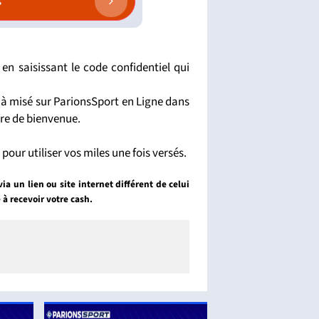
s
t en saisissant le code confidentiel qui
jà misé sur ParionsSport en Ligne dans
fre de bienvenue.
our utiliser vos miles une fois versés.
ia un lien ou site internet différent de celui
à recevoir votre cash.