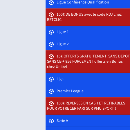
Ligue Conférence Qualification
100€ DE BONUS avec le code RDJ chez
BETCLIC
Ligue 1
Ligue 2
15€ OFFERTS GRATUITEMENT, SANS DEPOT
SANS CB + 85€ FORCEMENT offerts en Bonus
chez Unibet
Liga
Premier League
100€ REVERSES EN CASH ET RETIRABLES
POUR VOTRE 1ER PARI SUR PMU SPORT !
Serie A