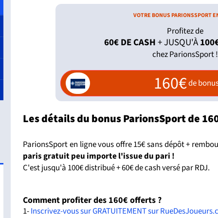
VOTRE BONUS PARIONSSPORT E
Profitez de
60€ DE CASH
+ JUSQU'À
100
chez ParionsSport 
160€
de bonu
Les détails du bonus ParionsSport de 160
ParionsSport en ligne vous offre 15€ sans dépôt + rembou
paris gratuit peu importe l'issue du pari !
C'est jusqu'à 100€ distribué + 60€ de cash versé par RDJ.
Comment profiter des 160€ offerts ?
1-
Inscrivez-vous sur GRATUITEMENT sur RueDesJoueurs.co