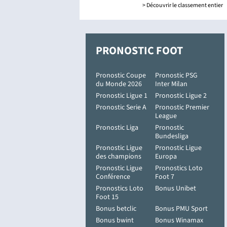
> Découvrir le classement entier
PRONOSTIC FOOT
Pronostic Coupe
Pronostic PSG
du Monde 2026
Inter Milan
Pronostic Ligue 1
Pronostic Ligue 2
Pronostic Serie A
Pronostic Premier
League
Pronostic Liga
Pronostic
Bundesliga
Pronostic Ligue
Pronostic Ligue
des champions
Europa
Pronostic Ligue
Pronostics Loto
Conférence
Foot 7
Pronostics Loto
Bonus Unibet
Foot 15
Bonus betclic
Bonus PMU Sport
Bonus bwint
Bonus Winamax