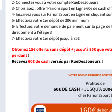
2- Connectez vous à votre compte RueDesJoueurs
3- Choisissez l'offre "ParionsSport en Ligne 60€ de cash of
4- Inscrivez vous sur ParionsSport en Ligne en cliquant sur 
5- Effectuez votre 1er dépôt de 30€ minimum
6- Effectuez votre demande de paiement sur la page de l
directement à l'étape 3
7- Effectuez votre 1er dépôt jusqu'à 85€
Obtenez 15€ offerts sans dépôt + jusqu'à 85€ que vot
perdant
!
Recevez
60€ de cash
versés par RueDesJoueurs !
VOTRE BONUS PARIONSSPORT E
Profitez de
60€ DE CASH
+ JUSQU'À
100
chez ParionsSport 
160€
de bonu