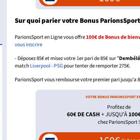
Sur quoi parier votre Bonus ParionsSport
ParionsSport en Ligne vous offre
100€ de Bonus de bien
vous inscrire
- Déposez 85€ et misez votre 1er pari de 85€ sur "
Dembélé
match
Liverpool - PSG
pour tenter de remporter 275€.
ParionsSport vous rembourse votre premier pari jusqu'a 85
VOTRE BONUS PARIONSSPORT E
Profitez de
60€ DE CASH
+ JUSQU'À
100
chez ParionsSport 