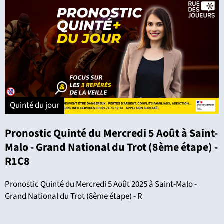
Quinté du jour
Pronostic Quinté du Mercredi 5 Août à Saint-
Malo - Grand National du Trot (8ème étape) -
R1C8
Pronostic Quinté du Mercredi 5 Août 2025 à Saint-Malo -
Grand National du Trot (8ème étape) - R