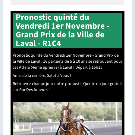
Pronostic quinté du
Vendredi 1er Novembre -
Grand Prix de la Ville de
Laval - R1C4
Pronostic quinté du Vendredi 1er Novembre - Grand Prix de
la Ville de Laval : 16 partants de 5 à 10 ans se retrouvent pour
cet Attelé (4ème épreuve) à Laval ! Départ à 15h15
Amis de la crinière, Salut à Vous !
Retrouvez chaque jour notre pronostic Quinté du jour gratuit
sur RueDesJoueurs !