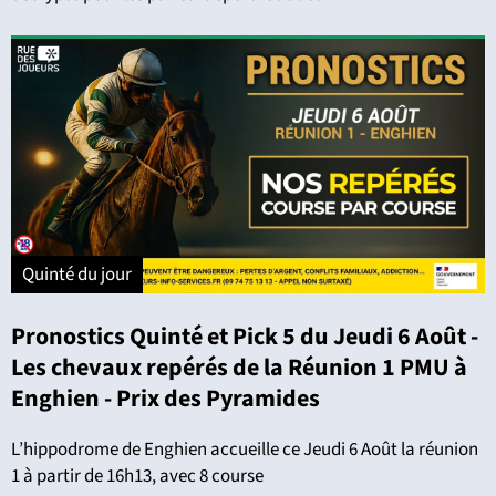
Quinté du jour
Pronostics Quinté et Pick 5 du Jeudi 6 Août -
Les chevaux repérés de la Réunion 1 PMU à
Enghien - Prix des Pyramides
L’hippodrome de Enghien accueille ce Jeudi 6 Août la réunion
1 à partir de 16h13, avec 8 course