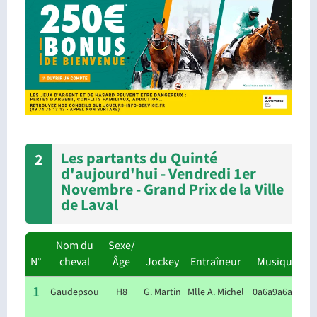
Les partants du Quinté
2
d'aujourd'hui - Vendredi 1er
Novembre - Grand Prix de la Ville
de Laval
Nom du
Sexe/
N°
cheval
Âge
Jockey
Entraîneur
Musique
1
Gaudepsou
H8
G. Martin
Mlle A. Michel
0a6a9a6a7a