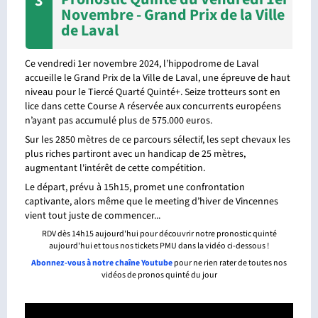
3
Novembre - Grand Prix de la Ville
de Laval
Ce vendredi 1er novembre 2024, l’hippodrome de Laval
accueille le Grand Prix de la Ville de Laval, une épreuve de haut
niveau pour le Tiercé Quarté Quinté+. Seize trotteurs sont en
lice dans cette Course A réservée aux concurrents européens
n’ayant pas accumulé plus de 575.000 euros.
Sur les 2850 mètres de ce parcours sélectif, les sept chevaux les
plus riches partiront avec un handicap de 25 mètres,
augmentant l'intérêt de cette compétition.
Le départ, prévu à 15h15, promet une confrontation
captivante, alors même que le meeting d’hiver de Vincennes
vient tout juste de commencer...
RDV dès 14h15 aujourd'hui pour découvrir notre pronostic quinté
aujourd'hui et tous nos tickets PMU dans la vidéo ci-dessous !
Abonnez-vous à notre chaîne Youtube
pour ne rien rater de toutes nos
vidéos de pronos quinté du jour