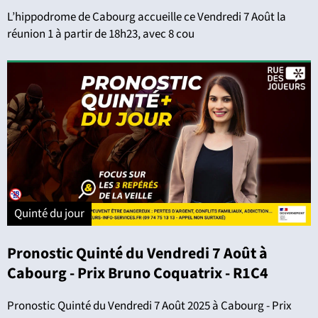
L’hippodrome de Cabourg accueille ce Vendredi 7 Août la
réunion 1 à partir de 18h23, avec 8 cou
Quinté du jour
Pronostic Quinté du Vendredi 7 Août à
Cabourg - Prix Bruno Coquatrix - R1C4
Pronostic Quinté du Vendredi 7 Août 2025 à Cabourg - Prix