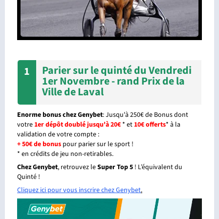
Parier sur le quinté du Vendredi
1
1er Novembre - rand Prix de la
Ville de Laval
Enorme bonus chez Genybet
: Jusqu'à 250€ de Bonus dont
votre
1er dépôt doublé jusqu'à 20€
* et
10€ offerts
* à la
validation de votre compte :
+ 50€ de bonus
pour parier sur le sport !
* en crédits de jeu non-retirables.
Chez Genybet
, retrouvez le
Super Top 5
! L’équivalent du
Quinté !
Cliquez ici pour vous inscrire chez Genybet
.