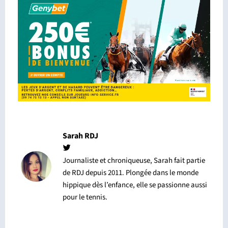
Sarah RDJ
Journaliste et chroniqueuse, Sarah fait partie
de RDJ depuis 2011. Plongée dans le monde
hippique dès l’enfance, elle se passionne aussi
pour le tennis.