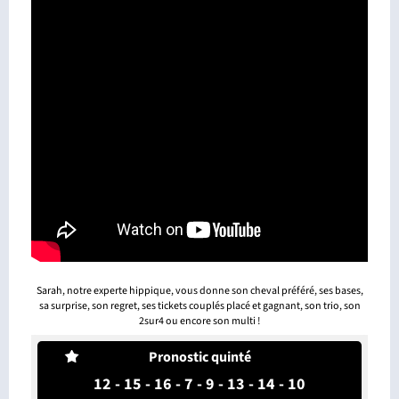
Sarah, notre experte hippique, vous donne son cheval préféré, ses bases,
sa surprise, son regret, ses tickets couplés placé et gagnant, son trio, son
2sur4 ou encore son multi !
Pronostic quinté
12 - 15 - 16 - 7 - 9 - 13 - 14 - 10