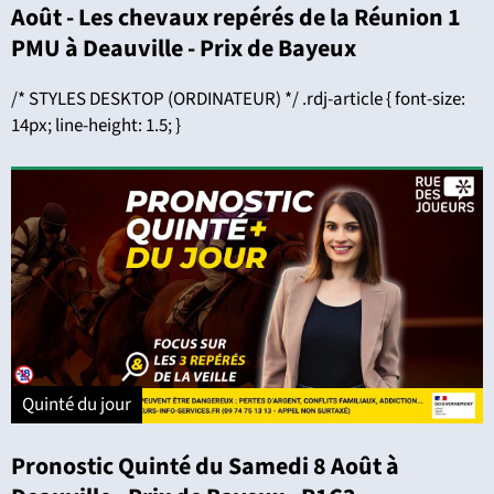
Août - Les chevaux repérés de la Réunion 1
PMU à Deauville - Prix de Bayeux
/* STYLES DESKTOP (ORDINATEUR) */ .rdj-article { font-size:
14px; line-height: 1.5; }
Quinté du jour
Pronostic Quinté du Samedi 8 Août à