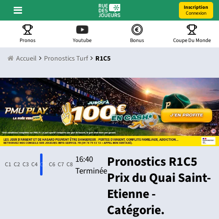
Inscription
Connexion
Pronos
Youtube
Bonus
Coupe Du Monde
Accueil
Pronostics Turf
R1C5
Pronostics R1C5
16:40
C1
C2
C3
C4
C5
C6
C7
C8
Terminée
Prix du Quai Saint-
Etienne -
Catégorie.