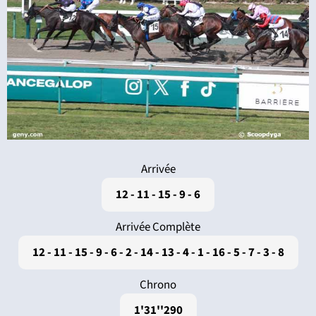
Arrivée
12 - 11 - 15 - 9 - 6
Arrivée Complète
12 - 11 - 15 - 9 - 6 - 2 - 14 - 13 - 4 - 1 - 16 - 5 - 7 - 3 - 8
Chrono
1'31''290