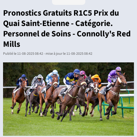
Pronostics Gratuits R1C5 Prix du
Quai Saint-Etienne - Catégorie.
Personnel de Soins - Connolly's Red
Mills
Publié le
11-08-2025 08:42
- mise à jour le
11-08-2025 08:42