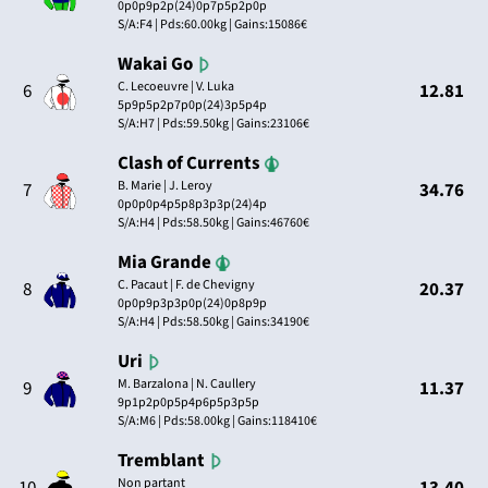
0p0p9p2p(24)0p7p5p2p0p
S/A:F4 | Pds:60.00kg | Gains:15086€
Wakai Go
C. Lecoeuvre | V. Luka
6
12.81
5p9p5p2p7p0p(24)3p5p4p
S/A:H7 | Pds:59.50kg | Gains:23106€
Clash of Currents
B. Marie | J. Leroy
7
34.76
0p0p0p4p5p8p3p3p(24)4p
S/A:H4 | Pds:58.50kg | Gains:46760€
Mia Grande
C. Pacaut | F. de Chevigny
8
20.37
0p0p9p3p3p0p(24)0p8p9p
S/A:H4 | Pds:58.50kg | Gains:34190€
Uri
M. Barzalona | N. Caullery
9
11.37
9p1p2p0p5p4p6p5p3p5p
S/A:M6 | Pds:58.00kg | Gains:118410€
Tremblant
Non partant