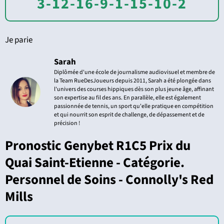
3-12-16-9-1-15-10-2
Je parie
Sarah
Diplômée d'une école de journalisme audiovisuel et membre de
la Team RueDesJoueurs depuis 2011, Sarah a été plongée dans
l'univers des courses hippiques dès son plus jeune âge, affinant
son expertise au fil des ans. En parallèle, elle est également
passionnée de tennis, un sport qu'elle pratique en compétition
et qui nourrit son esprit de challenge, de dépassement et de
précision !
Pronostic Genybet R1C5 Prix du
Quai Saint-Etienne - Catégorie.
Personnel de Soins - Connolly's Red
Mills