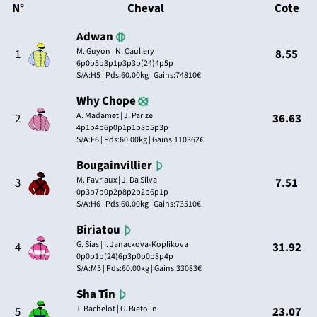
N°
Cheval
Cote
Adwan
M. Guyon | N. Caullery
1
8.55
6p0p5p3p1p3p3p(24)4p5p
S/A:H5 | Pds:60.00kg | Gains:74810€
Why Chope
A. Madamet | J. Parize
2
36.63
4p1p4p6p0p1p1p8p5p3p
S/A:F6 | Pds:60.00kg | Gains:110362€
Bougainvillier
M. Favriaux | J. Da Silva
3
7.51
0p3p7p0p2p8p2p2p6p1p
S/A:H6 | Pds:60.00kg | Gains:73510€
Biriatou
G. Sias | I. Janackova-Koplikova
4
31.92
0p0p1p(24)6p3p0p0p8p4p
S/A:M5 | Pds:60.00kg | Gains:33083€
Sha Tin
T. Bachelot | G. Bietolini
5
23.07