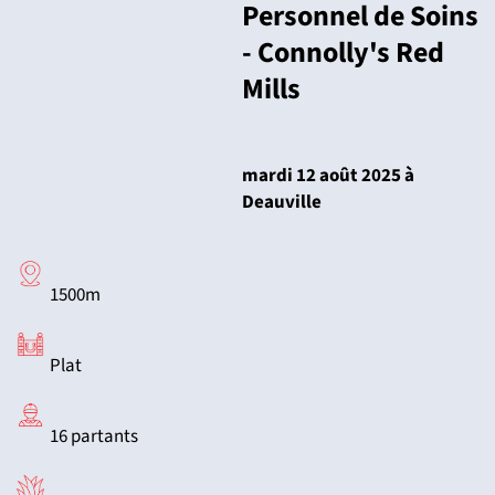
Personnel de Soins
- Connolly's Red
Mills
mardi 12 août 2025 à
Deauville
1500m
Plat
16 partants