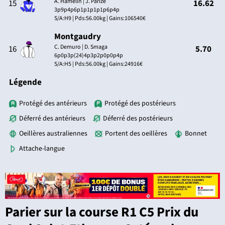
A. Hamelin | J. Parize
15
16.62
3p9p4p6p1p1p1p1p6p4p
S/A:H9 | Pds:56.00kg | Gains:106540€
Montgaudry
C. Demuro | D. Smaga
16
5.70
6p0p3p(24)4p3p2p0p0p4p
S/A:H5 | Pds:56.00kg | Gains:24916€
Légende
Protégé des antérieurs
Protégé des postérieurs
Déferré des antérieurs
Déferré des postérieurs
Oeillères australiennes
Portent des oeillères
Bonnet
Attache-langue
Parier sur la course R1 C5 Prix du