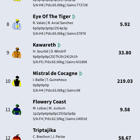
S/A:H8 | Pds:65.00kg | Gains:77272€
Eye Of The Tiger
R. Valais | R. Avial Sanchez
8
5.92
6p0p0p3p0p(25)4p3p
S/A:H4 | Pds:65.00kg | Gains:5787€
Kawareth
H. Sourbé | D. Windrif
9
33.80
9p8p0p8p(25)Th2h(24)2h1h
S/A:F6 | Pds:65.00kg | Gains:43180€
Mistral de Cocagne
I. Baille | T. Guineheux
10
219.03
0p8p9p0p
S/A:H4 | Pds:63.00kg | Gains:0€
Flowery Coast
M. Lebas | M. Justum
11
9.58
1p2p0p6p6p8p(25)0p5p8p
S/A:F4 | Pds:62.50kg | Gains:14001€
Triptajika
C. Brechon | J. Parize
12
58.67