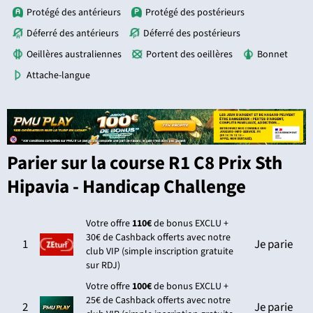
Protégé des antérieurs
Protégé des postérieurs
Déferré des antérieurs
Déferré des postérieurs
Oeillères australiennes
Portent des oeillères
Bonnet
Attache-langue
Parier sur la course R1 C8 Prix Sth
Hipavia - Handicap Challenge
Votre offre
110€
de bonus EXCLU +
30€ de Cashback offerts avec notre
1
Je parie
club VIP (simple inscription gratuite
sur RDJ)
Votre offre
100€
de bonus EXCLU +
25€ de Cashback offerts avec notre
2
Je parie