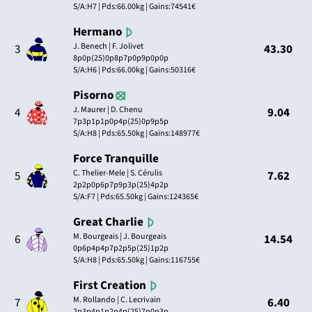
S/A:H7 | Pds:66.00kg | Gains:74541€
Hermano
J. Benech | F. Jolivet
3
43.30
8p0p(25)0p8p7p0p9p0p0p
S/A:H6 | Pds:66.00kg | Gains:50316€
Pisorno
J. Maurer | D. Chenu
4
9.04
7p3p1p1p0p4p(25)0p9p5p
S/A:H8 | Pds:65.50kg | Gains:148977€
Force Tranquille
C. Thelier-Mele | S. Cérulis
5
7.62
2p2p0p6p7p9p3p(25)4p2p
S/A:F7 | Pds:65.50kg | Gains:124365€
Great Charlie
M. Bourgeais | J. Bourgeais
6
14.54
0p6p4p4p7p2p5p(25)1p2p
S/A:H8 | Pds:65.50kg | Gains:116755€
First Creation
M. Rollando | C. Lecrivain
7
6.40
2p3p4p1p2p4p(25)7p0p3p