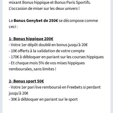
mixant Bonus hippique et Bonus Paris Sportifs.
L'occasion de miser sur les deux univers !
Le
Bonus Genybet de 250€
se décompose comme
ceci :
1- Bonus hippique 200€
- Votre 1er dépôt doublé en bonus jusqu’à 20€
- 10€ offerts à la validation de votre compte
- 170€ à débloquer en pariant sur les courses hippiques
- Et chaque mois 5% de vos mises hippiques
remboursées, sans limites !
2- Bonus sport 50€
- Votre 1er pari live remboursé en Freebets si perdant
jusqu’à 20€
- 30€ à débloquer en pariant sur le sport