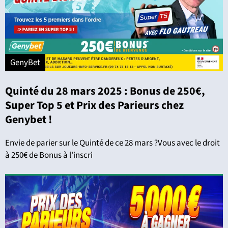
GenyBet
Quinté du 28 mars 2025 : Bonus de 250€,
Super Top 5 et Prix des Parieurs chez
Genybet !
Envie de parier sur le Quinté de ce 28 mars ?Vous avec le droit
à 250€ de Bonus à l'inscri