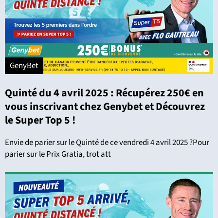
GenyBet
Quinté du 4 avril 2025 : Récupérez 250€ en
vous inscrivant chez Genybet et Découvrez
le Super Top 5 !
Envie de parier sur le Quinté de ce vendredi 4 avril 2025 ?Pour
parier sur le Prix Gratia, trot att