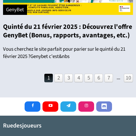
GenyBet
Quinté du 21 février 2025 : Découvrez l'offre
GenyBet (Bonus, rapports, avantages, etc.)
Vous cherchez le site parfait pour parier sur le quinté du 21
février 2025 ?Genybet c'est&nbs
...
1
2
3
4
5
6
7
10
Ruedesjoueurs