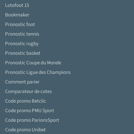
Lotofoot 15
Bookmaker
Pronostic foot
Pronostic tennis
Pronostic rugby
Pronostic basket
Pronostic Coupe du Monde
Pronostic Ligue des Champions
Comment parier
Comparateur de cotes
Code promo Betclic
Code promo PMU Sport
Code promo ParionsSport
Code promo Unibet