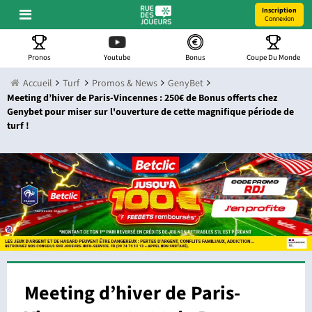
Inscription
Connexion
Pronos
Youtube
Bonus
Coupe Du Monde
Accueil
Turf
Promos & News
GenyBet
Meeting d’hiver de Paris-Vincennes : 250€ de Bonus offerts chez
Genybet pour miser sur l'ouverture de cette magnifique période de
turf !
Meeting d’hiver de Paris-