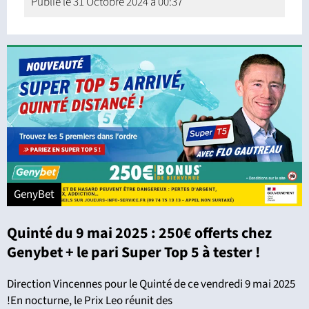
Publié le
31 Octobre 2024 à 00:37
GenyBet
Quinté du 9 mai 2025 : 250€ offerts chez
Genybet + le pari Super Top 5 à tester !
Direction Vincennes pour le Quinté de ce vendredi 9 mai 2025
!En nocturne, le Prix Leo réunit des