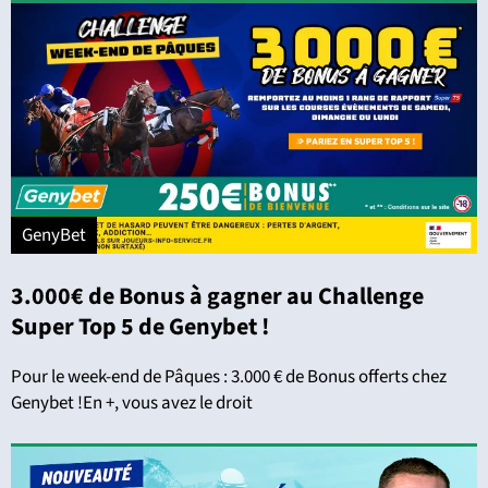
GenyBet
3.000€ de Bonus à gagner au Challenge
Super Top 5 de Genybet !
Pour le week-end de Pâques : 3.000 € de Bonus offerts chez
Genybet !En +, vous avez le droit