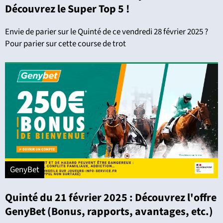
Découvrez le Super Top 5 !
Envie de parier sur le Quinté de ce vendredi 28 février 2025 ?
Pour parier sur cette course de trot
GenyBet
Quinté du 21 février 2025 : Découvrez l'offre
GenyBet (Bonus, rapports, avantages, etc.)