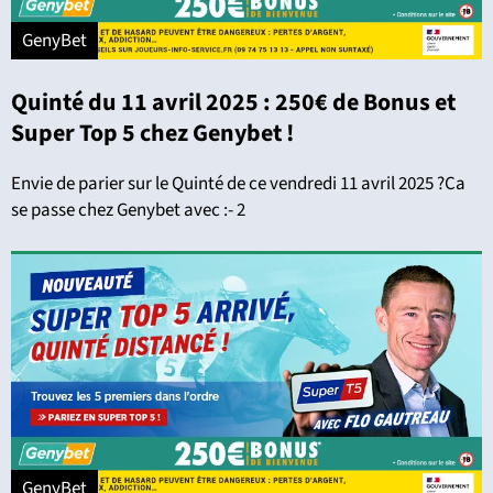
GenyBet
Quinté du 11 avril 2025 : 250€ de Bonus et
Super Top 5 chez Genybet !
Envie de parier sur le Quinté de ce vendredi 11 avril 2025 ?Ca
se passe chez Genybet avec :- 2
GenyBet