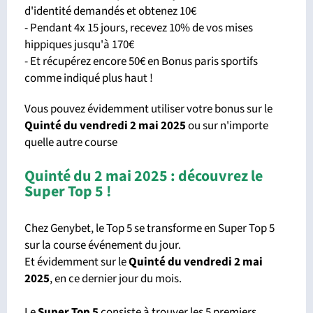
d'identité demandés et obtenez 10€
- Pendant 4x 15 jours, recevez 10% de vos mises
hippiques jusqu'à 170€
- Et récupérez encore 50€ en Bonus paris sportifs
comme indiqué plus haut !
Vous pouvez évidemment utiliser votre bonus sur le
Quinté du vendredi 2 mai 2025
ou sur n'importe
quelle autre course
Quinté du 2 mai 2025 : découvrez le
Super Top 5 !
Chez Genybet, le Top 5 se transforme en Super Top 5
sur la course événement du jour.
Et évidemment sur le
Quinté du vendredi 2 mai
2025
, en ce dernier jour du mois.
Le
Super Top 5
consiste à trouver les 5 premiers