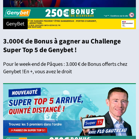
GenyBet
3.000€ de Bonus à gagner au Challenge
Super Top 5 de Genybet !
Pour le week-end de Pâques : 3.000 € de Bonus offerts chez
Genybet !En +, vous avez le droit