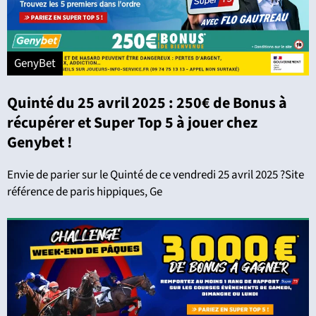
GenyBet
Quinté du 25 avril 2025 : 250€ de Bonus à
récupérer et Super Top 5 à jouer chez
Genybet !
Envie de parier sur le Quinté de ce vendredi 25 avril 2025 ?Site
référence de paris hippiques, Ge