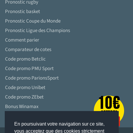
Pronostic rugby
Pronostic basket
Pronostic Coupe du Monde
Pronostic Ligue des Champions
Comment parier
Comparateur de cotes
Code promo Betclic
Code promo PMU Sport
Code promo ParionsSport
Code promo Unibet
Code promo ZEbet
Bonus Winamax
En poursuivant votre navigation sur ce site,
vous acceptez que des cookies strictement