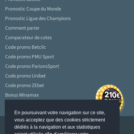
Pronostic Coupe du Monde
Pronostic Ligue des Champions
Comment parier
Comparateur de cotes
Code promo Betclic
Code promo PMU Sport
Code promo ParionsSport
Code promo Unibet
Code promo ZEbet
Bonus Winamax
En poursuivant votre navigation sur ce site,
vous acceptez que des cookies strictement
dédiés à la navigation et aux statistiques