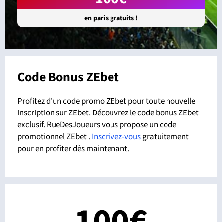
en paris gratuits !
Code Bonus
ZEbet
Profitez d'un code promo ZEbet pour toute nouvelle
inscription sur ZEbet. Découvrez le code bonus ZEbet
exclusif. RueDesJoueurs vous propose un code
promotionnel ZEbet .
Inscrivez-vous
gratuitement
pour en profiter dès maintenant.
100€