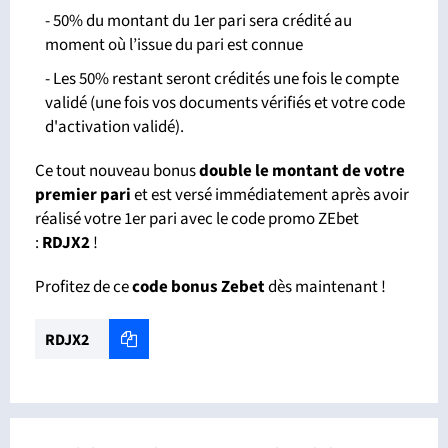
- 50% du montant du 1er pari sera crédité au
moment où l’issue du pari est connue
- Les 50% restant seront crédités une fois le compte
validé (une fois vos documents vérifiés et votre code
d'activation validé).
Ce tout nouveau bonus
double le montant de votre
premier pari
et est versé immédiatement après avoir
réalisé votre 1er pari avec le code promo ZEbet
:
RDJX2
!
Profitez de ce
code bonus Zebet
dès maintenant !
RDJX2