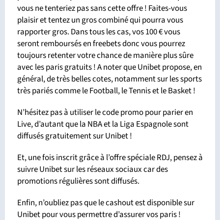
vous ne tenteriez pas sans cette offre ! Faites-vous
plaisir et tentez un gros combiné qui pourra vous
rapporter gros. Dans tous les cas, vos 100 € vous
seront remboursés en freebets donc vous pourrez
toujours retenter votre chance de manière plus sûre
avec les paris gratuits ! A noter que Unibet propose, en
général, de très belles cotes, notamment sur les sports
très pariés comme le Football, le Tennis et le Basket !
N’hésitez pas à utiliser le code promo pour parier en
Live, d’autant que la NBA et la Liga Espagnole sont
diffusés gratuitement sur Unibet !
Et, une fois inscrit grâce à l’offre spéciale RDJ, pensez à
suivre Unibet sur les réseaux sociaux car des
promotions régulières sont diffusés.
Enfin, n’oubliez pas que le cashout est disponible sur
Unibet pour vous permettre d’assurer vos paris !