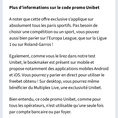
Plus d’informations sur le code promo Unibet
A noter que cette offre exclusive s’applique sur
absolument tous les paris sportifs. Pas besoin de
choisir une compétition ou un sport, vous pouvez
aussi bien parier sur l’Europa League, que sur la Ligue
1 ou sur Roland-Garros !
Egalement, comme vous le lirez dans notre test
Unibet, le bookmaker est présent sur mobile et
propose notamment des applications mobiles Android
et iOS. Vous pourrez y parier en direct pour utiliser le
freebet obtenu ! Sur desktop, vous pourrez même
bénéficier du Multiplex Live, une exclusivité Unibet.
Bien entendu, ce code promo Unibet, comme pour
tous les opérateurs, n’est utilisable qu’une seule fois
par compte bancaire ou par foyer.