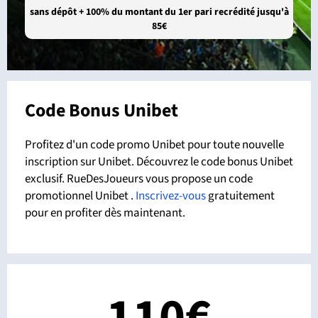
sans dépôt + 100% du montant du 1er pari recrédité jusqu'à
85€
Code Bonus
Unibet
Profitez d'un code promo Unibet pour toute nouvelle
inscription sur Unibet. Découvrez le code bonus Unibet
exclusif. RueDesJoueurs vous propose un code
promotionnel Unibet .
Inscrivez-vous
gratuitement
pour en profiter dès maintenant.
110€