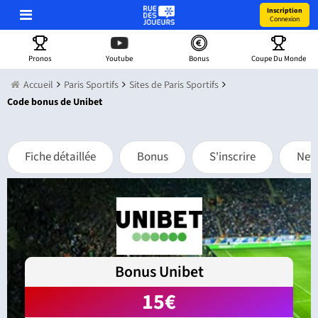
Inscription
Connexion
Pronos
Youtube
Bonus
Coupe Du Monde
Accueil
Paris Sportifs
Sites de Paris Sportifs
Code bonus de Unibet
Fiche détaillée
Bonus
S'inscrire
New
Bonus Unibet
15€