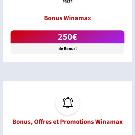
Bonus Winamax
250€
de Bonus!
Bonus, Offres et Promotions Winamax