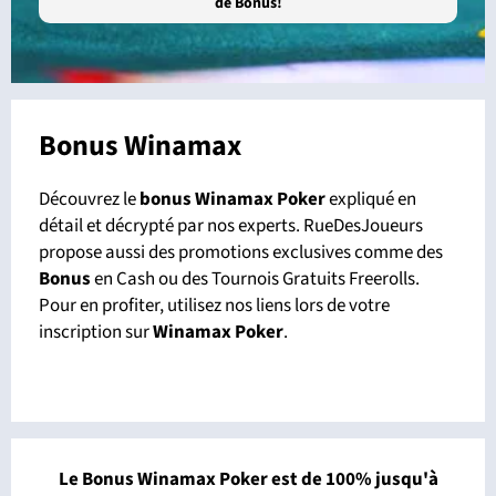
de Bonus!
Bonus
Winamax
Découvrez le
bonus Winamax Poker
expliqué en
détail et décrypté par nos experts. RueDesJoueurs
propose aussi des promotions exclusives comme des
Bonus
en Cash ou des Tournois Gratuits Freerolls.
Pour en profiter, utilisez nos liens lors de votre
inscription sur
Winamax Poker
.
Le Bonus Winamax Poker est de 100% jusqu'à