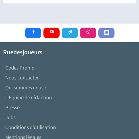
Ruedesjoueurs
Codes Promo
Nous contacter
Qui sommes nous ?
L’Équipe de rédaction
Presse
Jobs
Conditions d'utilisation
Mentions légales