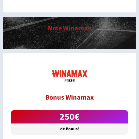
Note Winamax
Bonus Winamax
250€
de Bonus!