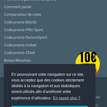
Comment parier
Comparateur de cotes
Code promo Betclic
Code promo PMU Sport
Code promo ParionsSport
Code promo Unibet
Code promo ZEbet
Bonus Winamax
En poursuivant votre navigation sur ce site,
vous acceptez que des cookies strictement
dédiés à la navigation et aux statistiques
soient utilisés afin d'améliorer votre
LES JEUX D’ARGENT ET DE HASARD PEUVENT ÊTRE DANGEREUX : PERTES
expérience d'utilisateur.
En savoir plus ?
D’ARGENT, CONFLITS FAMILIAUX, ADDICTION...
RETROUVEZ NOS CONSEILS SUR JOUEURS-INFO-SERVICE. FR (09 74 75 13 13 –