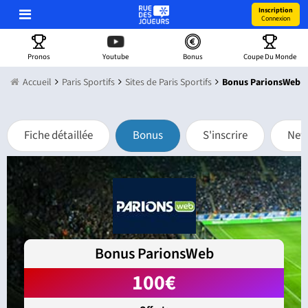
Inscription
Connexion
Pronos
Youtube
Bonus
Coupe Du Monde
Accueil
Paris Sportifs
Sites de Paris Sportifs
Bonus ParionsWeb
Fiche détaillée
Bonus
S'inscrire
New
Bonus ParionsWeb
100€