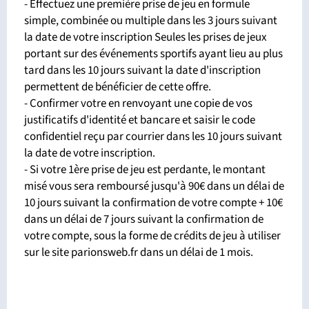
- Effectuez une première prise de jeu en formule
simple, combinée ou multiple dans les 3 jours suivant
la date de votre inscription Seules les prises de jeux
portant sur des événements sportifs ayant lieu au plus
tard dans les 10 jours suivant la date d'inscription
permettent de bénéficier de cette offre.
- Confirmer votre en renvoyant une copie de vos
justificatifs d'identité et bancare et saisir le code
confidentiel reçu par courrier dans les 10 jours suivant
la date de votre inscription.
- Si votre 1ère prise de jeu est perdante, le montant
misé vous sera remboursé jusqu'à 90€ dans un délai de
10 jours suivant la confirmation de votre compte + 10€
dans un délai de 7 jours suivant la confirmation de
votre compte, sous la forme de crédits de jeu à utiliser
sur le site parionsweb.fr dans un délai de 1 mois.