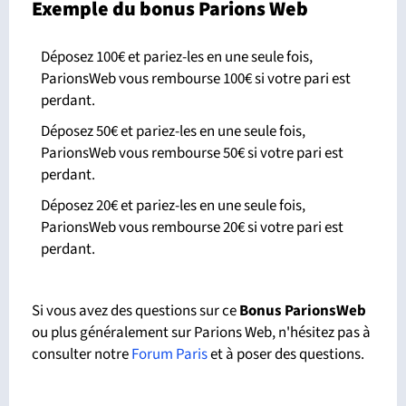
Exemple du bonus Parions Web
Déposez 100€ et pariez-les en une seule fois,
ParionsWeb vous rembourse
100€
si votre pari est
perdant.
Déposez 50€ et pariez-les en une seule fois,
ParionsWeb vous rembourse 5
0€
si votre pari est
perdant.
Déposez 20€ et pariez-les en une seule fois,
ParionsWeb vous rembourse
20€
si votre pari est
perdant.
Si vous avez des questions sur ce
Bonus ParionsWeb
ou plus généralement sur Parions Web, n'hésitez pas à
consulter notre
Forum Paris
et à poser des questions.