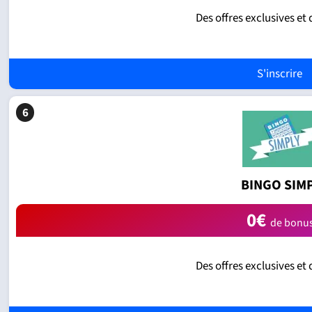
Des offres exclusives et 
S'inscrire
6
BINGO SIM
0€
de bonu
Des offres exclusives et 