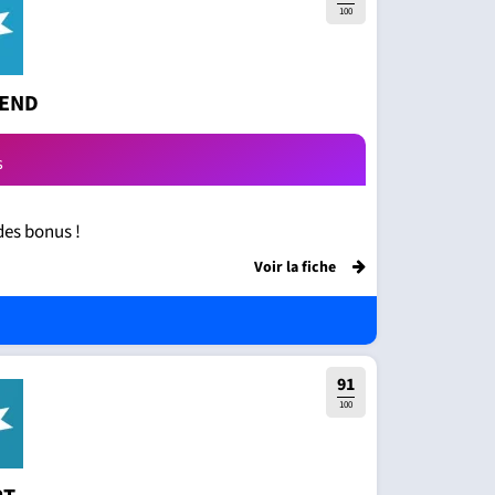
100
KEND
s
des bonus !
Voir la fiche
91
100