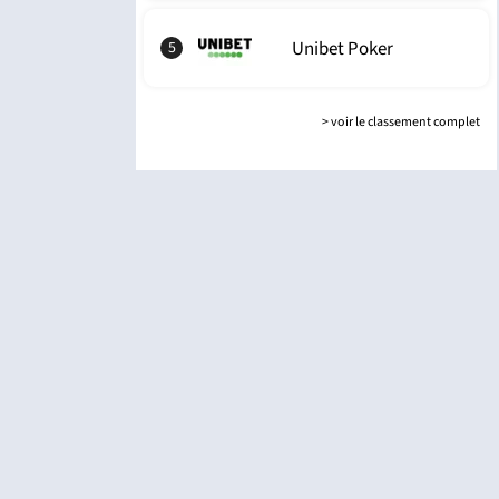
Unibet Poker
5
> voir le classement complet