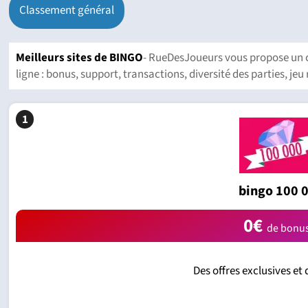
Classement général
Meilleurs sites de BINGO
- RueDesJoueurs vous propose un 
ligne : bonus, support, transactions, diversité des parties, jeu
1
bingo 100 
0€
de bonu
Des offres exclusives et 