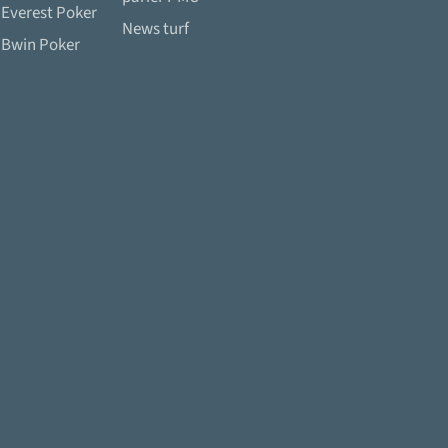
Everest Poker
News turf
Bwin Poker