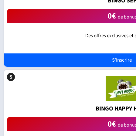
BINGO SE
0€
de bonu
Des offres exclusives et 
S'inscrire
5
BINGO HAPPY 
0€
de bonu