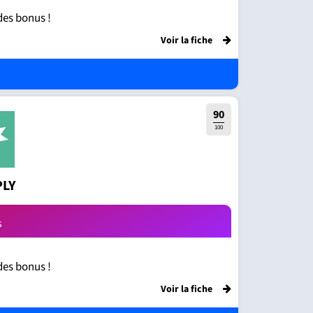
des bonus !
Voir la fiche
90
100
PLY
s
des bonus !
Voir la fiche