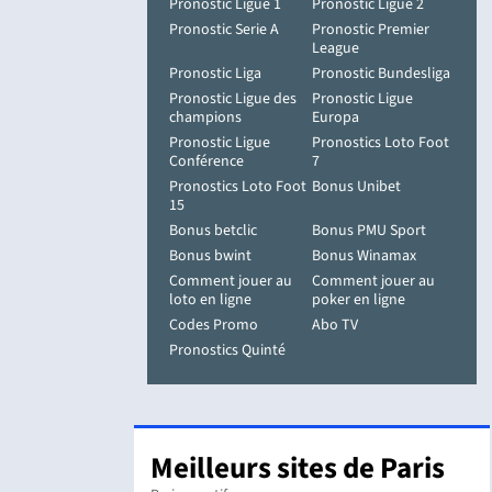
Pronostic Ligue 1
Pronostic Ligue 2
Pronostic Serie A
Pronostic Premier
League
Pronostic Liga
Pronostic Bundesliga
Pronostic Ligue des
Pronostic Ligue
champions
Europa
Pronostic Ligue
Pronostics Loto Foot
Conférence
7
Pronostics Loto Foot
Bonus Unibet
15
Bonus betclic
Bonus PMU Sport
Bonus bwint
Bonus Winamax
Comment jouer au
Comment jouer au
loto en ligne
poker en ligne
Codes Promo
Abo TV
Pronostics Quinté
Meilleurs sites de Paris