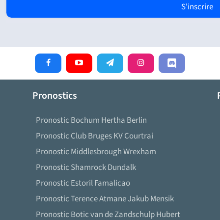
S'inscrire
Pronostics
Pronostic Bochum Hertha Berlin
Pronostic Club Bruges KV Courtrai
Pronostic Middlesbrough Wrexham
Pronostic Shamrock Dundalk
Pronostic Estoril Famalicao
Pronostic Terence Atmane Jakub Mensik
Pronostic Botic van de Zandschulp Hubert