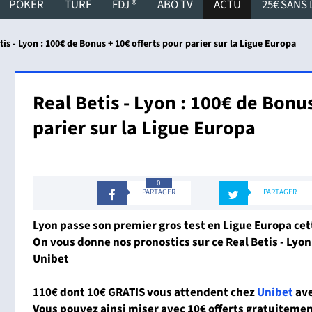
POKER
TURF
FDJ ®
ABO TV
ACTU
25€ SANS
tis - Lyon : 100€ de Bonus + 10€ offerts pour parier sur la Ligue Europa
Real Betis - Lyon : 100€ de Bonu
parier sur la Ligue Europa
0
PARTAGER
PARTAGER
Lyon passe son premier gros test en Ligue Europa ce
On vous donne nos pronostics sur ce Real Betis - Lyo
Unibet
110€ dont 10€ GRATIS vous attendent chez
Unibet
ave
Vous pouvez ainsi miser avec 10€ offerts gratuitement