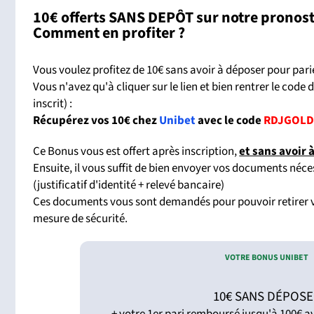
10€ offerts SANS DEPÔT sur notre pronostic
Comment en profiter ?
Vous voulez profitez de 10€ sans avoir à déposer pour pari
Vous n'avez qu'à cliquer sur le lien et bien rentrer le code d
inscrit) :
Récupérez vos 10€ chez
Unibet
avec le
code
RDJGOL
Ce Bonus vous est offert après inscription,
et sans avoir 
Ensuite, il vous suffit de bien envoyer vos documents néce
(justificatif d'identité + relevé bancaire)
Ces documents vous sont demandés pour pouvoir retirer vo
mesure de sécurité.
VOTRE BONUS UNIBET
10€ SANS DÉPOS