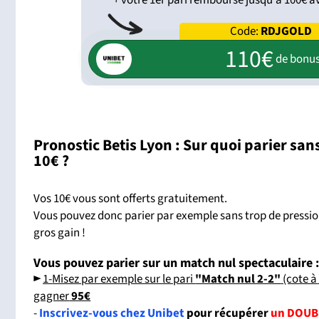
+ votre 1er pari remboursé jusqu'à 100€ a
Code:
RDJGOLD
110€
de bonu
Pronostic Betis Lyon : Sur quoi parier san
10€ ?
Vos 10€ vous sont offerts gratuitement.
Vous pouvez donc parier par exemple sans trop de pressio
gros gain !
Vous pouvez parier sur un match nul spectaculaire 
►
1-
Misez par exemple sur le pari
"Match nul 2-2"
(cote à
gagner
95€
-
Inscrivez-vous chez Unibet
pour récupérer
un DOUB