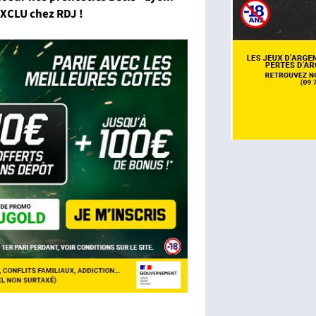
EXCLU chez RDJ !