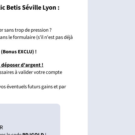
 Betis Séville Lyon :
er sans trop de pression ?
ans le formulaire (s'il n'est pas déjà
D
(Bonus EXCLU) !
à déposer d'argent !
ssaires à valider votre compte
s éventuels futurs gains et par
ER