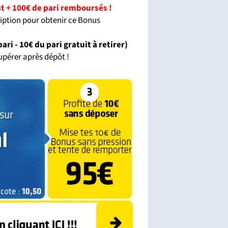
 + 100€ de pari remboursés !
ription pour obtenir ce Bonus
ari - 10€ du pari gratuit à retirer)
upérer après dépôt !