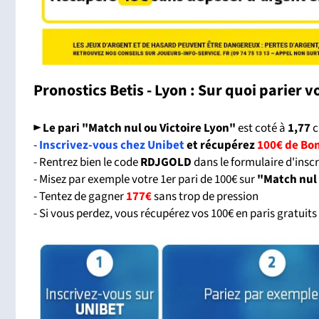
Pronostics Betis - Lyon : Sur quoi parier v
►
Le pari "Match nul ou Victoire Lyon"
est coté à
1,77
-
Inscrivez-vous chez Unibet
et récupérez
100€ de Bo
- Rentrez bien le code
RDJGOLD
dans le formulaire d'insc
- Misez par exemple votre 1er pari de 100€ sur
"Match nul 
- Tentez de gagner
177€
sans trop de pression
- Si vous perdez, vous récupérez vos 100€ en paris gratuits 