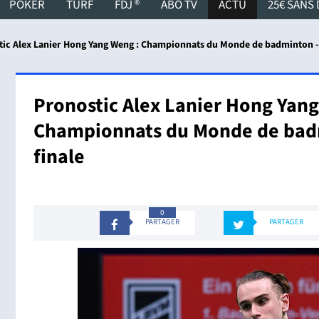
POKER
TURF
FDJ ®
ABO TV
ACTU
25€ SANS
ic Alex Lanier Hong Yang Weng : Championnats du Monde de badminton - 
Pronostic Alex Lanier Hong Yang
Championnats du Monde de bad
finale
0
PARTAGER
PARTAGER