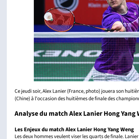
Ce jeudi soir, Alex Lanier (France, photo) jouera son huit
(Chine) à l'occasion des huitièmes de finale des champi
Analyse du match Alex Lanier Hong Yang
Les Enjeux du match Alex Lanier Hong Yang Weng
Les deux hommes veulent viser les quarts de finale. Lanier