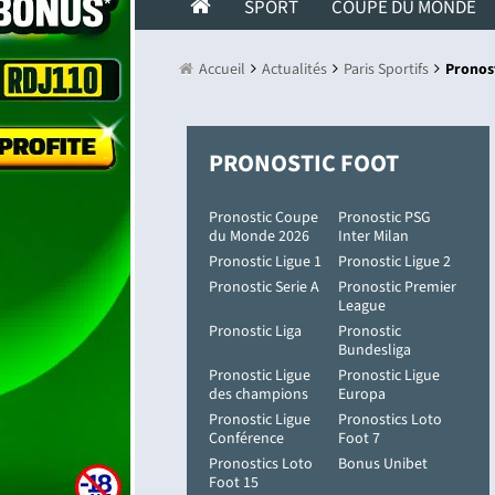
SPORT
COUPE DU MONDE
Accueil
Actualités
Paris Sportifs
Pronost
PRONOSTIC FOOT
Pronostic Coupe
Pronostic PSG
du Monde 2026
Inter Milan
Pronostic Ligue 1
Pronostic Ligue 2
Pronostic Serie A
Pronostic Premier
League
Pronostic Liga
Pronostic
Bundesliga
Pronostic Ligue
Pronostic Ligue
des champions
Europa
Pronostic Ligue
Pronostics Loto
Conférence
Foot 7
Pronostics Loto
Bonus Unibet
Foot 15