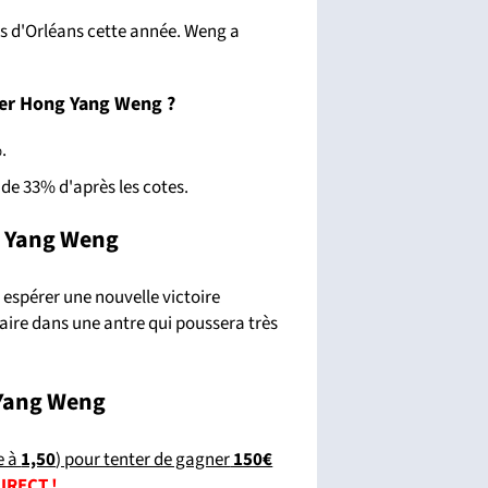
s d'Orléans cette année. Weng a
nier Hong Yang Weng ?
%.
de 33% d'après les cotes.
g Yang Weng
 espérer une nouvelle victoire
e faire dans une antre qui poussera très
 Yang Weng
e à
1,50
) pour tenter de gagner
150€
IRECT !