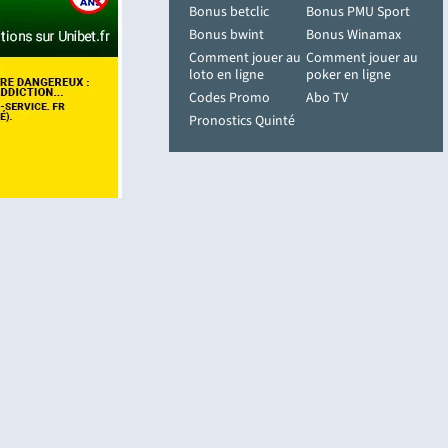
Bonus betclic
Bonus PMU Sport
Bonus bwint
Bonus Winamax
Comment jouer au
Comment jouer au
loto en ligne
poker en ligne
Codes Promo
Abo TV
Pronostics Quinté