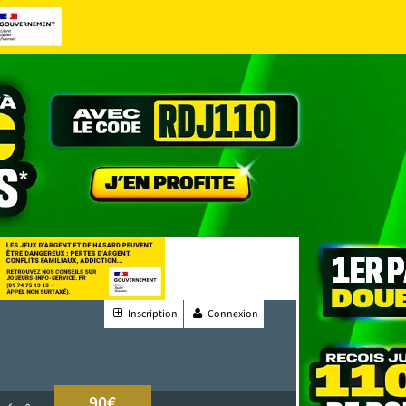
Inscription
Connexion
90€