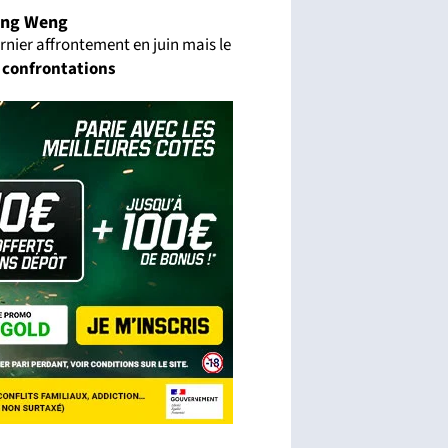
Yang Weng
ernier affrontement en juin mais le
s confrontations