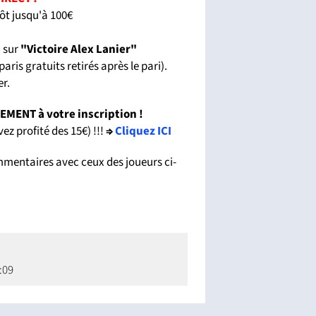
ôt jusqu'à 100€
) sur
"Victoire Alex Lanier"
paris gratuits retirés après le pari).
er.
EMENT à votre inscription !
z profité des 15€) !!!
⇒
Cliquez ICI
ommentaires avec ceux des joueurs ci-
4:09