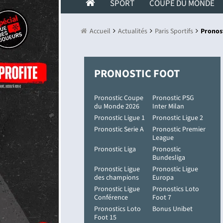
SPORT
COUPE DU MONDE
Accueil
Actualités
Paris Sportifs
Pronost
PRONOSTIC FOOT
Pronostic Coupe
Pronostic PSG
du Monde 2026
Inter Milan
Pronostic Ligue 1
Pronostic Ligue 2
Pronostic Serie A
Pronostic Premier
League
Pronostic Liga
Pronostic
Bundesliga
Pronostic Ligue
Pronostic Ligue
des champions
Europa
Pronostic Ligue
Pronostics Loto
Conférence
Foot 7
Pronostics Loto
Bonus Unibet
Foot 15