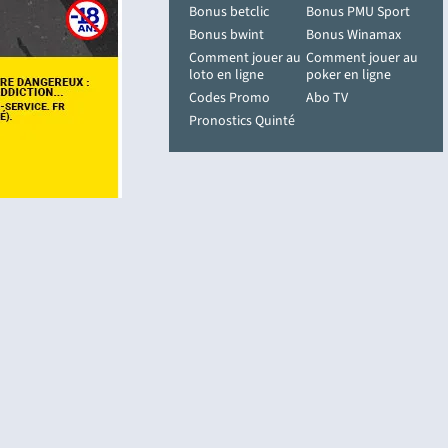
Bonus betclic
Bonus PMU Sport
Bonus bwint
Bonus Winamax
Comment jouer au
Comment jouer au
loto en ligne
poker en ligne
Codes Promo
Abo TV
Pronostics Quinté