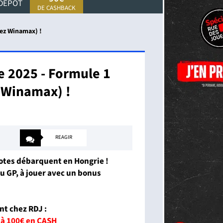
 DÉPÔT
DE CASHBACK
hez Winamax) !
e 2025 - Formule 1
z Winamax) !
REAGIR
otes débarquent en Hongrie !
u GP, à jouer avec un bonus
t chez RDJ :
'à 100€ en CASH