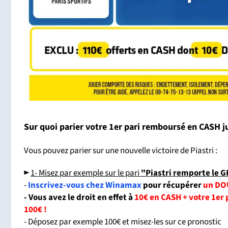
Sur quoi parier votre 1er pari remboursé en CASH j
Vous pouvez parier sur une nouvelle victoire de Piastri :
►
1- Misez par exemple sur le pari
"Piastri remporte le G
-
Inscrivez-vous chez Winamax
pour récupérer
un DO
- Vous avez le droit en effet à
10€ en CASH + votre 1er
100€ !
- Déposez par exemple 100€ et misez-les sur ce pronostic