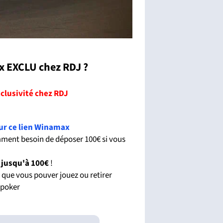
 EXCLU chez RDJ ?
xclusivité chez RDJ
ur ce lien Winamax
ment besoin de déposer 100€ si vous
 jusqu'à 100€
!
, que vous pouver jouez ou retirer
 poker