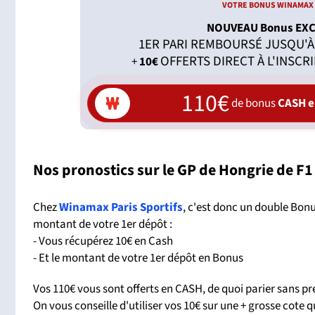
VOTRE BONUS WINAMAX
NOUVEAU Bonus EX
1ER PARI REMBOURSÉ JUSQU'À
OFFERTS DIRECT À L'INSCR
+
10€
110€
de bonus
CASH e
Nos pronostics sur le GP de Hongrie de F1
Chez
Winamax Paris Sportifs
, c'est donc un double Bon
montant de votre 1er dépôt :
- Vous récupérez 10€ en Cash
- Et le montant de votre 1er dépôt en Bonus
Vos 110€ vous sont offerts en CASH, de quoi parier sans pr
On vous conseille d'utiliser vos 10€ sur une + grosse cote 