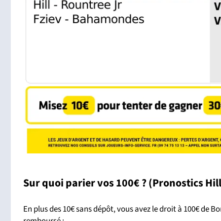
Sur quoi parier vos 100€ ? (Pronostics
Hil
En plus des 10€ sans dépôt, vous avez le droit à 100€ de Bo