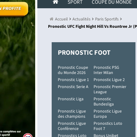
SPORT
COUPE DU MONDE
Accueil
Actualités
Paris Sportifs
Pronostic UFC Fight Night Hill Vs Rountree Jr (
PRONOSTIC FOOT
Pronostic Coupe
Pronostic PSG
du Monde 2026
Inter Milan
Pronostic Ligue 1
Pronostic Ligue 2
Pronostic Serie A
Pronostic Premier
League
Pronostic Liga
Pronostic
Bundesliga
Pronostic Ligue
Pronostic Ligue
des champions
Europa
Pronostic Ligue
Pronostics Loto
Conférence
Foot 7
Pronostics Loto
Bonus Unibet