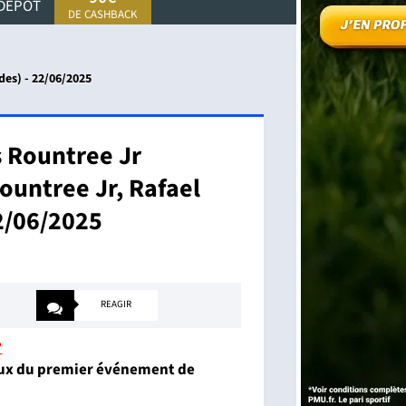
 DÉPÔT
DE CASHBACK
des) - 22/06/2025
s Rountree Jr
Rountree Jr, Rafael
2/06/2025
REAGIR
?
paux du premier événement de