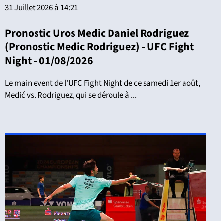
31 Juillet 2026 à 14:21
Pronostic Uros Medic Daniel Rodriguez
(Pronostic Medic Rodriguez) - UFC Fight
Night - 01/08/2026
Le main event de l'UFC Fight Night de ce samedi 1er août,
Medić vs. Rodriguez, qui se déroule à ...