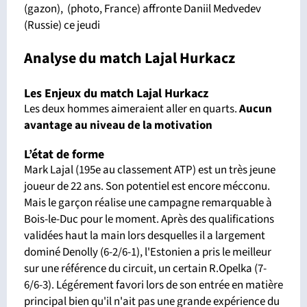
(gazon), (photo, France) affronte Daniil Medvedev
(Russie) ce jeudi
Analyse du match Lajal Hurkacz
Les Enjeux du match Lajal Hurkacz
Les deux hommes aimeraient aller en quarts.
Aucun
avantage
au niveau de la motivation
L’état de forme
Mark Lajal (195e au classement ATP) est un très jeune
joueur de 22 ans. Son potentiel est encore mécconu.
Mais le garçon réalise une campagne remarquable à
Bois-le-Duc pour le moment. Après des qualifications
validées haut la main lors desquelles il a largement
dominé Denolly (6-2/6-1), l'Estonien a pris le meilleur
sur une référence du circuit, un certain R.Opelka (7-
6/6-3). Légérement favori lors de son entrée en matière
principal bien qu'il n'ait pas une grande expérience du