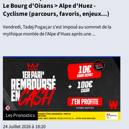
Le Bourg d'Oisans > Alpe d'Huez -
Cyclisme (parcours, favoris, enjeux...)
Vendredi, Tadej Pogaçar s'est imposé au sommet de la
mythique montée de l'Alpe d'Huez après une ...
Les Pronostics
24 Juillet 2026 à 18:20