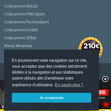
Code promo Betclic
Code promo PMU Sport
Code promo ParionsSport
Code promo Unibet
Code promo ZEbet
Bonus Winamax
En poursuivant votre navigation sur ce site,
vous acceptez que des cookies strictement
dédiés à la navigation et aux statistiques
soient utilisés afin d'améliorer votre
LES JEUX D’ARGENT ET DE HASARD PEUVENT ÊTRE DANGEREUX : PERTES
expérience d'utilisateur.
En savoir plus ?
D’ARGENT, CONFLITS FAMILIAUX, ADDICTION...
RETROUVEZ NOS CONSEILS SUR JOUEURS-INFO-SERVICE. FR (09 74 75 13 13 –
APPEL NON SURTAXÉ).
Je comprends