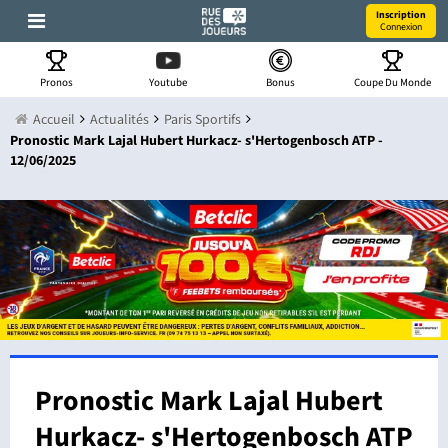
Inscription
Connexion
Pronos
Youtube
Bonus
Coupe Du Monde
Accueil
Actualités
Paris Sportifs
Pronostic Mark Lajal Hubert Hurkacz- s'Hertogenbosch ATP -
12/06/2025
Pronostic Mark Lajal Hubert
Hurkacz- s'Hertogenbosch ATP