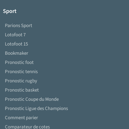
Sport
Parions Sport
Lotofoot 7
Lotofoot 15
Bookmaker
Pronostic foot
Pronostic tennis
Pronostic rugby
Pronostic basket
Pronostic Coupe du Monde
Pronostic Ligue des Champions
Comment parier
Comparateur de cotes