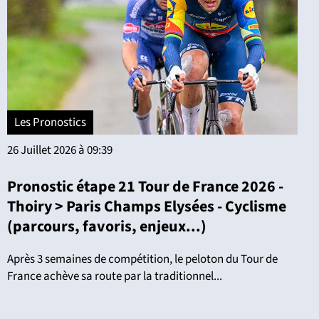
Les Pronostics
26 Juillet 2026 à 09:39
Pronostic étape 21 Tour de France 2026 -
Thoiry > Paris Champs Elysées - Cyclisme
(parcours, favoris, enjeux...)
Après 3 semaines de compétition, le peloton du Tour de
France achève sa route par la traditionnel...