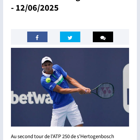
- 12/06/2025
Au second tour de l'ATP 250 de s'Hertogenbosch