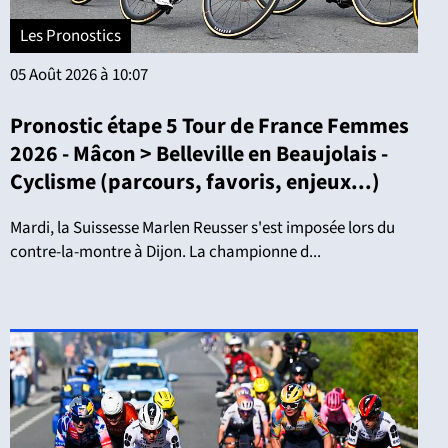
Les Pronostics
05 Août 2026 à 10:07
Pronostic étape 5 Tour de France Femmes
2026 - Mâcon > Belleville en Beaujolais -
Cyclisme (parcours, favoris, enjeux...)
Mardi, la Suissesse Marlen Reusser s'est imposée lors du
contre-la-montre à Dijon. La championne d...