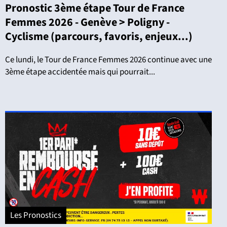
Pronostic 3ème étape Tour de France
Femmes 2026 - Genève > Poligny -
Cyclisme (parcours, favoris, enjeux...)
Ce lundi, le Tour de France Femmes 2026 continue avec une
3ème étape accidentée mais qui pourrait...
Les Pronostics