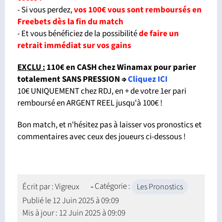
- Si vous perdez,
vos 100€ vous sont remboursés en
Freebets dès la fin du match
- Et vous bénéficiez de la possibilité
de faire un
retrait immédiat sur vos gains
EXCLU :
110€ en CASH chez Winamax pour parier
totalement SANS PRESSION
⇒
Cliquez ICI
10€ UNIQUEMENT chez RDJ, en + de votre 1er pari
remboursé en ARGENT REEL jusqu'à 100€ !
Bon match, et n'hésitez pas à laisser vos pronostics et
commentaires avec ceux des joueurs ci-dessous !
Catégorie :
Écrit par :
Vigreux
Les Pronostics
Publié le
12 Juin 2025 à 09:09
Mis à jour : 12 Juin 2025 à 09:09