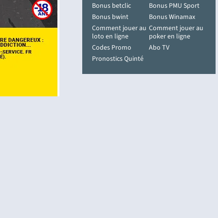
Bonus betclic
Bonus PMU Sport
Bonus bwint
Bonus Winamax
Comment jouer au
Comment jouer au
loto en ligne
poker en ligne
Codes Promo
Abo TV
Pronostics Quinté