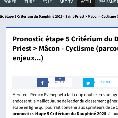
POKER
TURF
FDJ ®
ABO TV
ACTU
25€ SANS
ic étape 5 Critérium du Dauphiné 2025 - Saint-Priest > Mâcon - Cyclisme (p
Pronostic étape 5 Critérium du 
Priest > Mâcon - Cyclisme (parcou
enjeux...)
0
PARTAGER
PARTAGER
Mercredi, Remco Evenepoel a fait coup double en s'adjuge
endossant le Maillot Jaune de leader du classement généra
étape en ligne qui pourrait convenir aux sprinteurs de ce 
pronostics étape 5 Critérium du Dauphiné 2025
, à j