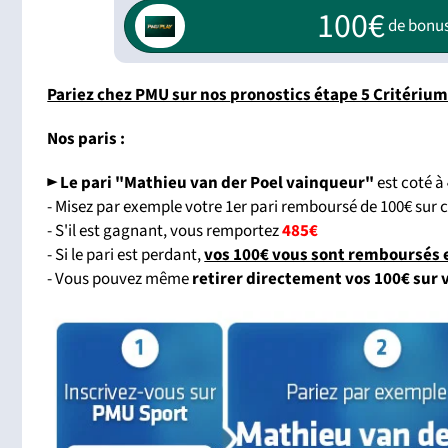
100€
de bonu
Pariez chez PMU sur nos
pronostics étape 5 Critériu
Nos paris :
►
Le pari "Mathieu van der Poel vainqueur"
est coté à
- Misez par exemple votre 1er pari remboursé de 100€ sur c
- S'il est gagnant, vous remportez
485€
- Si le pari est perdant,
vos 100€ vous sont remboursés
- Vous pouvez même
retirer directement vos 100€ sur