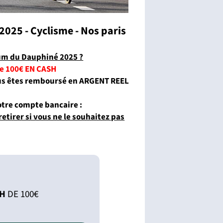
025 - Cyclisme - Nos paris
ium du Dauphiné 2025 ?
de 100€ EN CASH
vous êtes remboursé en ARGENT REEL
otre compte bancaire
:
etirer si vous ne le souhaitez pas
SH
DE 100€