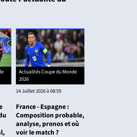
de
Actualités Coupe du Monde
2026
14 Juillet 2026 à 08:59
e
France - Espagne :
 du
Composition probable,
analyse, pronos et où
l,
voir le match ?