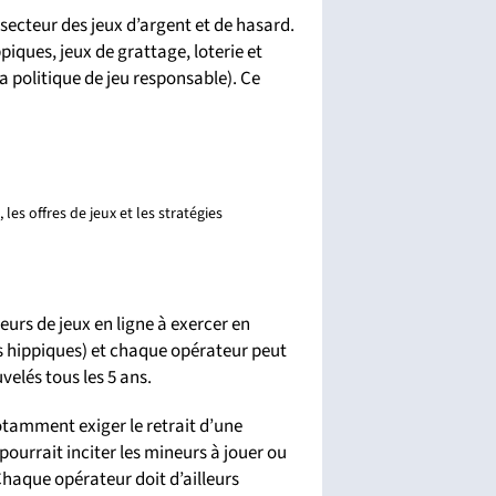
 secteur des jeux d’argent et de hasard.
iques, jeux de grattage, loterie et
la politique de jeu responsable). Ce
 les offres de jeux et les stratégies
teurs de jeux en ligne à exercer en
aris hippiques) et chaque opérateur peut
velés tous les 5 ans.
notamment exiger le retrait d’une
urrait inciter les mineurs à jouer ou
Chaque opérateur doit d’ailleurs