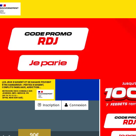
Inscription
Connexion
90€