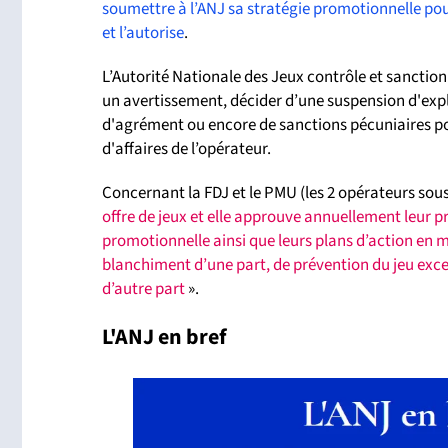
soumettre à l’ANJ sa stratégie promotionnelle pour
et l’autorise
.
L’Autorité Nationale des Jeux contrôle et sanctionne
un avertissement, décider d’une suspension d'explo
d'agrément ou encore de sanctions pécuniaires po
d'affaires de l’opérateur.
Concernant la FDJ et le PMU (les 2 opérateurs sous d
offre de jeux et elle approuve annuellement leur 
promotionnelle ainsi que leurs plans d’action en ma
blanchiment d’une part, de prévention du jeu exce
d’autre part
».
L'ANJ en bref