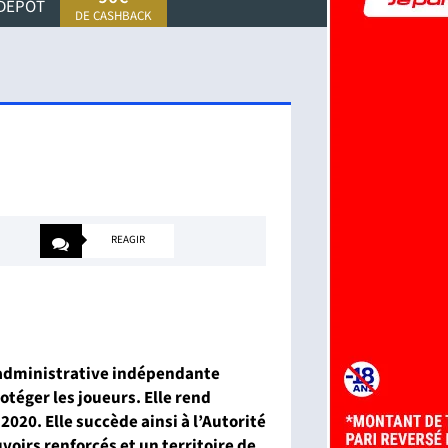
 DÉPÔT
DE CASHBACK
REAGIR
 administrative indépendante
rotéger les joueurs. Elle rend
2020. Elle succède ainsi à l’Autorité
oirs renforcés et un territoire de