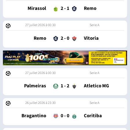
Mirassol
2
-
1
Remo
27 juillet 2026 à 00:30
Serie A
Remo
2
-
0
Vitoria
27 juillet 2026 à 00:30
Serie A
Palmeiras
1
-
2
Atletico MG
26 juillet 2026 à 23:30
Serie A
Bragantino
0
-
0
Coritiba