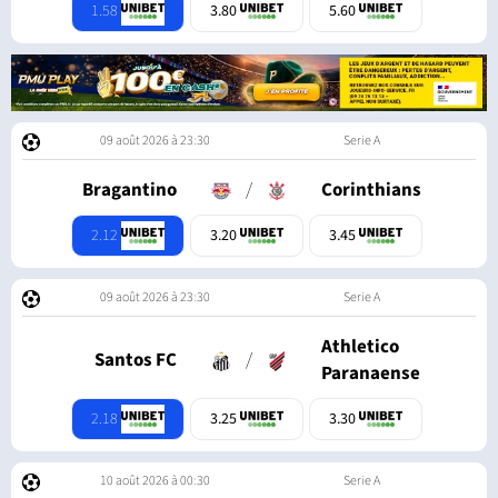
1.58
3.80
5.60
09 août 2026 à 23:30
Serie A
Bragantino
/
Corinthians
2.12
3.20
3.45
09 août 2026 à 23:30
Serie A
Athletico
Santos FC
/
Paranaense
2.18
3.25
3.30
10 août 2026 à 00:30
Serie A