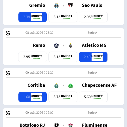
Gremio
/
Sao Paulo
2.38
3.15
2.95
08 août 2026 à 23:30
Serie A
Remo
/
Atletico MG
2.40
2.95
3.15
09 août 2026 à 01:30
Serie A
Coritiba
/
Chapecoense AF
1.60
3.75
5.60
09 août 2026 à 02:00
Serie A
Botafogo RJ
/
Fluminense