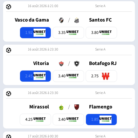
16 août 2026 à 21:00
Serie A
Vasco da Gama
/
Santos FC
1.92
3.35
3.80
16 août 2026 à 23:30
Serie A
Vitoria
/
Botafogo RJ
2.45
3.40
2.75
16 août 2026 à 23:30
Serie A
Mirassol
/
Flamengo
1.85
4.25
3.40
17 août 2026 à 00:30
Serie A