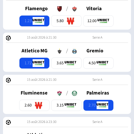
Flamengo
/
Vitoria
1.23
5.80
12.00
15 août 2026 à 21:30
Serie A
Atletico MG
/
Gremio
1.72
3.65
4.50
15 août 2026 à 21:30
Serie A
Fluminense
/
Palmeiras
2.70
2.60
3.15
15 août 2026 à 23:30
Serie A