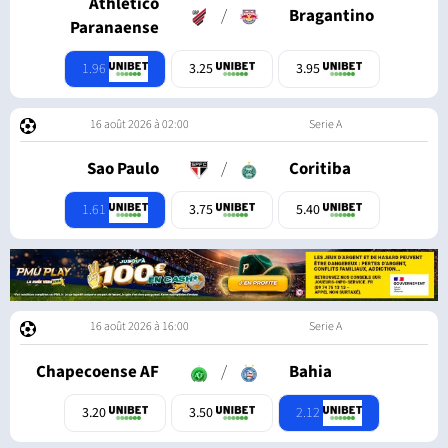
Athletico
/
Bragantino
Paranaense
1.96
3.25
3.95
16 août 2026 à 02:00
Serie A
Sao Paulo
/
Coritiba
1.61
3.75
5.40
16 août 2026 à 16:00
Serie A
Chapecoense AF
/
Bahia
2.12
3.20
3.50