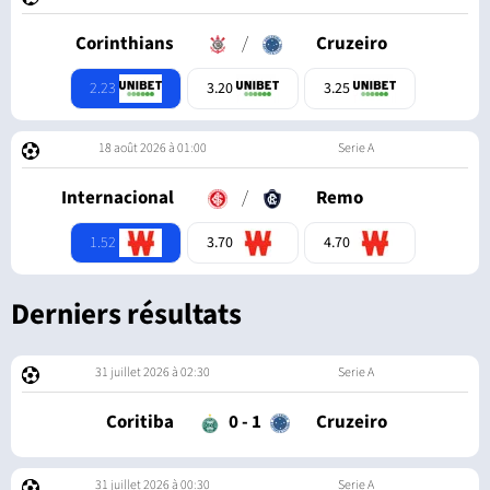
Corinthians
/
Cruzeiro
2.23
3.20
3.25
18 août 2026 à 01:00
Serie A
Internacional
/
Remo
1.52
3.70
4.70
Derniers résultats
31 juillet 2026 à 02:30
Serie A
Coritiba
0
-
1
Cruzeiro
31 juillet 2026 à 00:30
Serie A