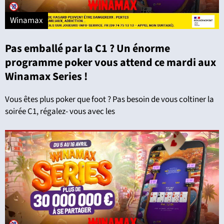
Winamax
Pas emballé par la C1 ? Un énorme
programme poker vous attend ce mardi aux
Winamax Series !
Vous êtes plus poker que foot ? Pas besoin de vous coltiner la
soirée C1, régalez- vous avec les