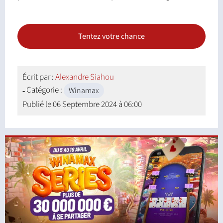
Tentez votre chance
Écrit par :
Alexandre Siahou
Catégorie :
Winamax
Publié le
06 Septembre 2024 à 06:00