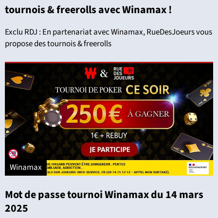
tournois & freerolls avec Winamax !
Exclu RDJ : En partenariat avec Winamax, RueDesJoeurs vous
propose des tournois & freerolls
Winamax
Mot de passe tournoi Winamax du 14 mars
2025