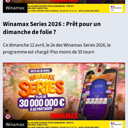
Winamax
Winamax Series 2026 : Prêt pour un
dimanche de folie ?
Ce dimanche 12 avril, le 2e des Winamax Series 2026, le
programme est chargé !Pas moins de 35 tourn
Winamax