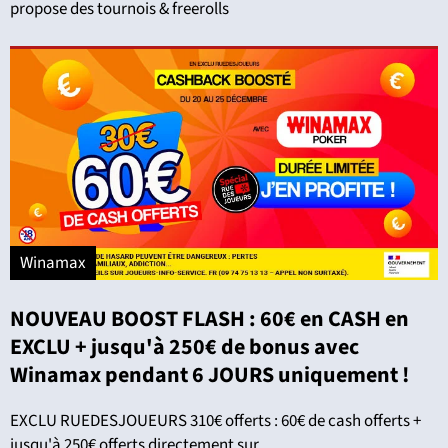
propose des tournois & freerolls
Winamax
NOUVEAU BOOST FLASH : 60€ en CASH en
EXCLU + jusqu'à 250€ de bonus avec
Winamax pendant 6 JOURS uniquement !
EXCLU RUEDESJOUEURS 310€ offerts : 60€ de cash offerts +
jusqu'à 250€ offerts directement sur