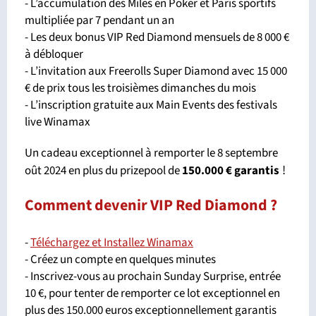
- L’accumulation des Miles en Poker et Paris sportifs
multipliée par 7 pendant un an
- Les deux bonus VIP Red Diamond mensuels de 8 000 €
à débloquer
- L’invitation aux Freerolls Super Diamond avec 15 000
€ de prix tous les troisièmes dimanches du mois
- L’inscription gratuite aux Main Events des festivals
live Winamax
Un cadeau exceptionnel à remporter le 8 septembre
!
oût 2024 en plus du prizepool de
150
.000 € garantis
Comment devenir VIP Red Diamond ?
-
Téléchargez et Installez Winamax
- Créez un compte en quelques minutes
- Inscrivez-vous au prochain Sunday Surprise, entrée
10 €, pour tenter de remporter ce lot exceptionnel en
plus des 150.000 euros exceptionnellement garantis