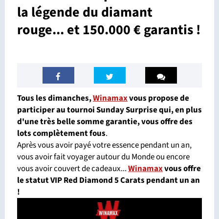
la légende du diamant
rouge... et 150.000 € garantis !
Tous les dimanches,
Winamax
vous propose de
participer au tournoi Sunday Surprise qui, en plus
d'une très belle somme garantie, vous offre des
lots complètement fous
.
Après vous avoir payé votre essence pendant un an,
vous avoir fait voyager autour du Monde ou encore
vous avoir couvert de cadeaux...
Winamax
vous offre
le statut VIP Red Diamond 5 Carats pendant un an
!