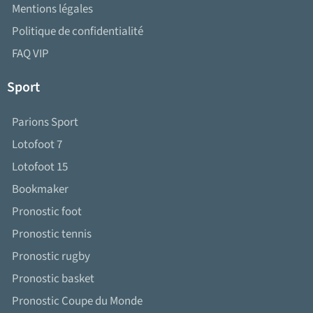
Mentions légales
Politique de confidentialité
FAQ VIP
Sport
Parions Sport
Lotofoot 7
Lotofoot 15
Bookmaker
Pronostic foot
Pronostic tennis
Pronostic rugby
Pronostic basket
Pronostic Coupe du Monde