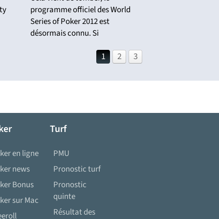
ty
programme officiel des World
Series of Poker 2012 est
désormais connu. Si
1
2
3
ker
Turf
ker en ligne
PMU
ker news
Pronostic turf
ker Bonus
Pronostic
quinte
ker sur Mac
Résultat des
eeroll