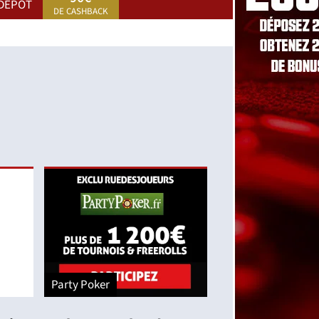
 DÉPÔT
DE CASHBACK
Party Poker