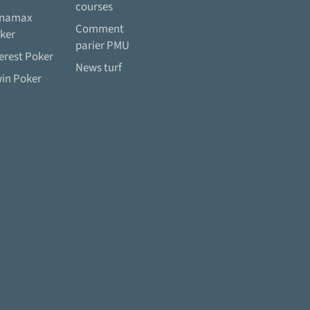
courses
inamax
Comment
ker
parier PMU
erest Poker
News turf
in Poker