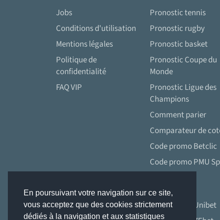
Jobs
Pronostic tennis
Conditions d'utilisation
Pronostic rugby
Mentions légales
Pronostic basket
Politique de
Pronostic Coupe du
confidentialité
Monde
FAQ VIP
Pronostic Ligue des
Champions
Comment parier
Comparateur de cot
Code promo Betclic
Code promo PMU Sp
Code promo
ParionsSport
En poursuivant votre navigation sur ce site,
Code promo Unibet
vous acceptez que des cookies strictement
dédiés à la navigation et aux statistiques