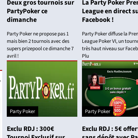
Deux gros tournois sur
La Party Poker Pre
PartyPoker ce
League en direct s
dimanche
Facebook !
Party Poker ne propose pas 1
Party Poker diffuse la Pre
mais bien 2 tournois avec des
League Poker VI, un tourn
supers prizepool ce dimanche 7
très haut niveau sur Face
avril !
Plu
r
Party Poker
Party Poker
Exclu RDJ : 300€
Exclu RDJ : 5€ offer
Tournoi Exclusif sur
sans dépôt avec Pa