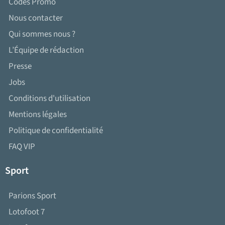
Codes Promo
Nous contacter
Qui sommes nous ?
L’Équipe de rédaction
Presse
Jobs
Conditions d'utilisation
Mentions légales
Politique de confidentialité
FAQ VIP
Sport
Parions Sport
Lotofoot 7