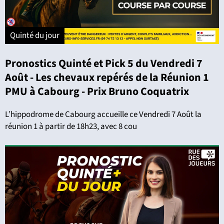
Quinté du jour
Pronostics Quinté et Pick 5 du Vendredi 7
Août - Les chevaux repérés de la Réunion 1
PMU à Cabourg - Prix Bruno Coquatrix
L’hippodrome de Cabourg accueille ce Vendredi 7 Août la
réunion 1 à partir de 18h23, avec 8 cou