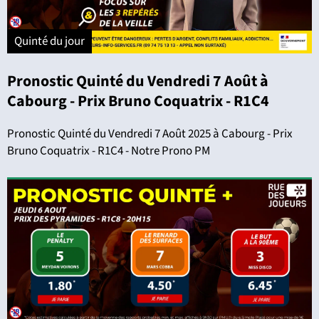
Quinté du jour
Pronostic Quinté du Vendredi 7 Août à
Cabourg - Prix Bruno Coquatrix - R1C4
Pronostic Quinté du Vendredi 7 Août 2025 à Cabourg - Prix
Bruno Coquatrix - R1C4 - Notre Prono PM