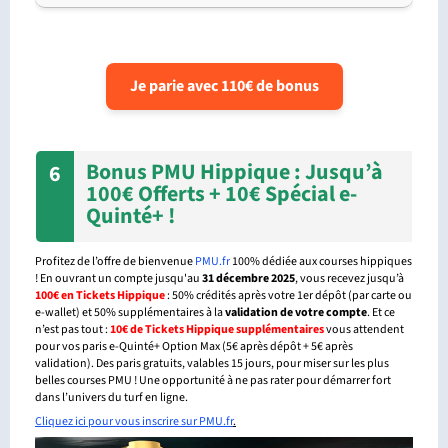
Je parie avec 110€ de bonus
Bonus PMU Hippique : Jusqu’à
6
100€ Offerts + 10€ Spécial e-
Quinté+ !
Profitez de l’offre de bienvenue
PMU.fr
100% dédiée aux courses hippiques
! En ouvrant un compte jusqu'au
31 décembre 2025
, vous recevez jusqu’à
100€ en Tickets Hippique
: 50% crédités après votre 1er dépôt (par carte ou
e-wallet) et 50% supplémentaires à la
validation de votre compte
. Et ce
n’est pas tout :
10€ de Tickets Hippique supplémentaires
vous attendent
pour vos paris e-Quinté+ Option Max (5€ après dépôt + 5€ après
validation). Des paris gratuits, valables 15 jours, pour miser sur les plus
belles courses PMU ! Une opportunité à ne pas rater pour démarrer fort
dans l’univers du turf en ligne.
Cliquez ici pour vous inscrire sur PMU.fr
.