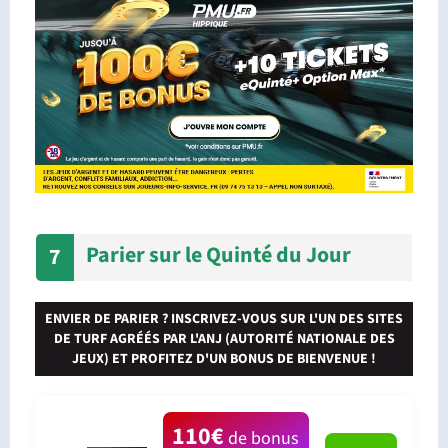
Parier sur le Quinté du Jour
7
ENVIER DE PARIER ? INSCRIVEZ-VOUS SUR L'UN DES SITES
DE TURF AGRÉÉS PAR L'ANJ (AUTORITÉ NATIONALE DES
JEUX) ET PROFITEZ D'UN BONUS DE BIENVENUE !
110€
de bonus