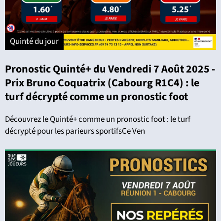
Quinté du jour
Pronostic Quinté+ du Vendredi 7 Août 2025 -
Prix Bruno Coquatrix (Cabourg R1C4) : le
turf décrypté comme un pronostic foot
Découvrez le Quinté+ comme un pronostic foot : le turf
décrypté pour les parieurs sportifsCe Ven