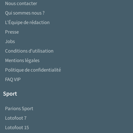
Nous contacter
Qui sommes nous ?
L’Équipe de rédaction
Presse
Jobs
Conditions d'utilisation
Mentions légales
Politique de confidentialité
FAQ VIP
Sport
Parions Sport
Lotofoot 7
Lotofoot 15