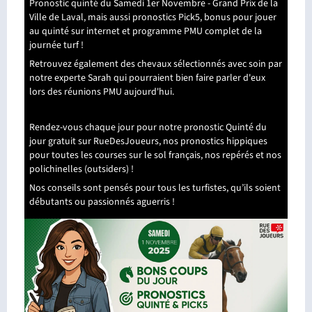
Pronostic quinté du Samedi 1er Novembre - Grand Prix de la
Ville de Laval, mais aussi pronostics Pick5, bonus pour jouer
au quinté sur internet et programme PMU complet de la
journée turf !
Retrouvez également des chevaux sélectionnés avec soin par
notre experte Sarah qui pourraient bien faire parler d'eux
lors des réunions PMU aujourd'hui.
Rendez-vous chaque jour pour notre pronostic Quinté du
jour gratuit sur RueDesJoueurs, nos pronostics hippiques
pour toutes les courses sur le sol français, nos repérés et nos
polichinelles (outsiders) !
Nos conseils sont pensés pour tous les turfistes, qu’ils soient
débutants ou passionnés aguerris !