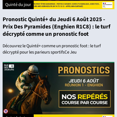
Quinté du jour
Pronostic Quinté+ du Jeudi 6 Août 2025 -
Prix Des Pyramides (Enghien R1C8) : le turf
décrypté comme un pronostic foot
Découvrez le Quinté+ comme un pronostic foot : le turf
décrypté pour les parieurs sportifsCe Jeu