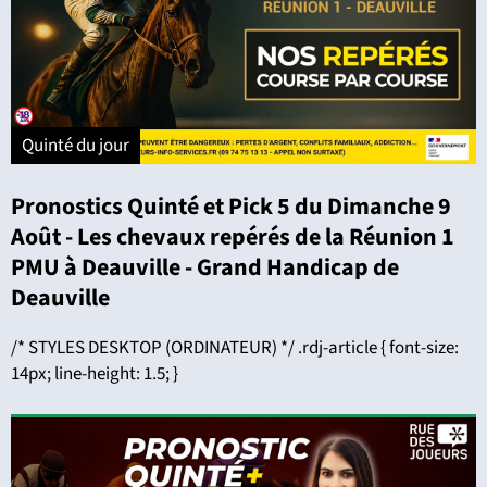
Quinté du jour
Pronostics Quinté et Pick 5 du Dimanche 9
Août - Les chevaux repérés de la Réunion 1
PMU à Deauville - Grand Handicap de
Deauville
/* STYLES DESKTOP (ORDINATEUR) */ .rdj-article { font-size:
14px; line-height: 1.5; }