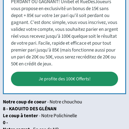
PERDANT OU GAGNANT! Unibet et RueDesJoueurs
vous propose en exclusivité un bonus de 15€ sans
depot + 85€ sur votre 1er pari qu'il soit perdant ou
gagnant. C'est donc simple, vous vous inscrivez, vous
validez votre compte, vous souhaitez parier en argent
réel vous recevez jusqu'à 100€ quelque soit le résultat
de votre pari. Facile, rapide et efficace et pour tout
premier pari jusqu'à 85€ (mais fonctionne aussi pour
un pari de 20€ ou 50€, vous serez recréditez de 20€ ou
50€ en crédit de jeux.
Je profite des 100€ Offerts!
Notre coup de coeur
- Notre chouchou
8 - KAOUITO DES GLÉNAN
Le coup à tenter
- Notre Polichinelle
0 -