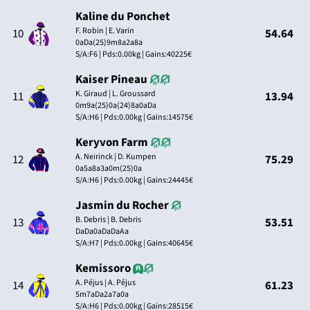
Kaline du Ponchet
F. Robin | E. Varin
10
54.64
0aDa(25)9m8a2a8a
S/A:F6 | Pds:0.00kg | Gains:40225€
Kaiser Pineau
K. Giraud | L. Groussard
11
13.94
0m9a(25)0a(24)8a0aDa
S/A:H6 | Pds:0.00kg | Gains:14575€
Keryvon Farm
A. Neirinck | D. Kumpen
12
75.29
0a5a8a3a0m(25)0a
S/A:H6 | Pds:0.00kg | Gains:24445€
Jasmin du Rocher
B. Debris | B. Debris
13
53.51
DaDa0aDaDaAa
S/A:H7 | Pds:0.00kg | Gains:40645€
Kemissoro
A. Péjus | A. Péjus
14
61.23
5m7aDa2a7a0a
S/A:H6 | Pds:0.00kg | Gains:28515€