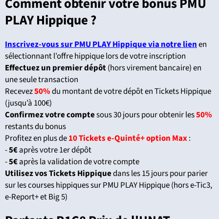
Comment obtenir votre bonus PMU
PLAY Hippique ?
Inscrivez-vous sur PMU PLAY Hippique via notre lien
en
sélectionnant l’offre hippique lors de votre inscription
Effectuez un premier dépôt
(hors virement bancaire) en
une seule transaction
Recevez
50%
du montant de votre dépôt en Tickets Hippique
(jusqu’à 100€)
Confirmez votre compte
sous 30 jours pour obtenir les
50%
restants du bonus
Profitez en plus de
10 Tickets e-Quinté+ option Max
:
-
5€
après votre 1er dépôt
-
5€
après la validation de votre compte
Utilisez vos Tickets Hippique
dans les 15 jours pour parier
sur les courses hippiques sur PMU PLAY Hippique (hors e-Tic3,
e-Report+ et Big 5)