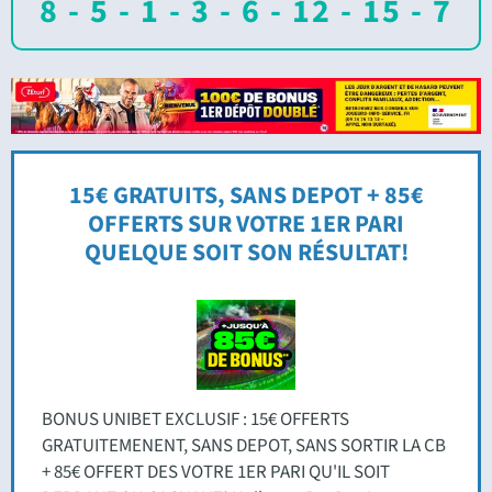
8 - 5 - 1 - 3 - 6 - 12 - 15 - 7
15€ GRATUITS, SANS DEPOT + 85€
OFFERTS SUR VOTRE 1ER PARI
QUELQUE SOIT SON RÉSULTAT!
BONUS UNIBET EXCLUSIF : 15€ OFFERTS
GRATUITEMENENT, SANS DEPOT, SANS SORTIR LA CB
+ 85€ OFFERT DES VOTRE 1ER PARI QU'IL SOIT