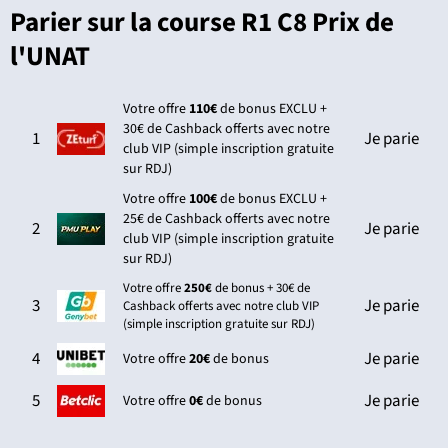
Parier sur la course R1 C8 Prix de
l'UNAT
Votre offre
110€
de bonus EXCLU +
30€ de Cashback offerts avec notre
1
Je parie
club VIP (simple inscription gratuite
sur RDJ)
Votre offre
100€
de bonus EXCLU +
25€ de Cashback offerts avec notre
2
Je parie
club VIP (simple inscription gratuite
sur RDJ)
Votre offre
250€
de bonus + 30€ de
3
Je parie
Cashback offerts avec notre club VIP
(simple inscription gratuite sur RDJ)
4
Je parie
Votre offre
20€
de bonus
5
Je parie
Votre offre
0€
de bonus