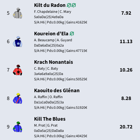
Kilt du Radon
F. Chapdelaine | C. Mary
5
7.92
5a0aDa(25)4a9aDa
S/A:H6 | Pds:0.00kg | Gains:41625€
Koureion d'Ela
A. Beaucamp | A. Guyard
6
11.13
DaDa6aDa(25)0a2a
S/A:H6 | Pds:0.00kg | Gains:47715€
Krach Nonantais
C. Baty | C. Baty
7
10.26
3a4a6a9a0a(25)Da
S/A:H6 | Pds:0.00kg | Gains:50525€
Kaouito des Glénan
A. Raffin | O. Raffin
8
8.28
Da1a1aDaDa(25)3a
S/A:H6 | Pds:0.00kg | Gains:51920€
Kill The Blues
M. Prat | G. Prat
9
20.72
0aDa5a(25)DaDa8a
S/A:H6 | Pds:0.00kg | Gains:40425€