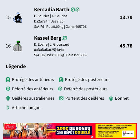
Kercadia Barth
E. Sourice | A. Sourice
15
13.79
Da2a7a4mDa7a(25)
S/A:F6 | Pds:0.00kg | Gains:40570€
Kassel Berg
D. Eoche | L. Groussard
16
45.78
0aDaDaDa(25)4a4a
S/A:H6 | Pds:0.00kg | Gains:21600€
Légende
Protégé des antérieurs
Protégé des postérieurs
Déferré des antérieurs
Déferré des postérieurs
Oeillères australiennes
Portent des oeillères
Bonnet
Attache-langue