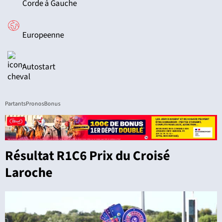
Corde à Gauche
Europeenne
Autostart
Partants
Pronos
Bonus
Résultat R1C6 Prix du Croisé
Laroche