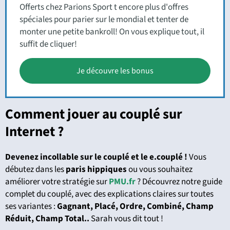
Offerts chez Parions Sport t encore plus d'offres
spéciales pour parier sur le mondial et tenter de
monter une petite bankroll! On vous explique tout, il
suffit de cliquer!
Je découvre les bonus
Comment jouer au couplé sur
Internet ?
Devenez incollable sur le couplé et le e.couplé !
Vous
débutez dans les
paris hippiques
ou vous souhaitez
améliorer votre stratégie sur
PMU.fr
? Découvrez notre guide
complet du couplé, avec des explications claires sur toutes
ses variantes :
Gagnant, Placé, Ordre, Combiné, Champ
Réduit, Champ Total..
Sarah vous dit tout !