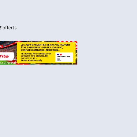
€
offerts