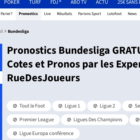
POKER
TURF
FDJ ®
ABO TV
ACTU
25€ SANS
Parier?
Pronostics
Live
Résultats
Parions Sport
Lotofoot
News
ll
Bundesliga
Pronostics Bundesliga GRATU
Cotes et Pronos par les Expe
RueDesJoueurs
Tout le Foot
Ligue 1
Ligue 2
Se
Premier League
Ligues Des Champions
Ligue Europa conférence