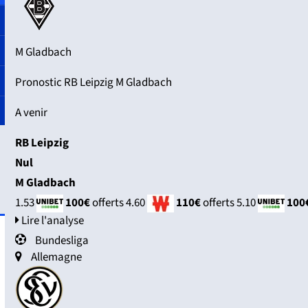
M Gladbach
Pronostic RB Leipzig M Gladbach
A venir
RB Leipzig
Nul
M Gladbach
1.53
100€
offerts
4.60
110€
offerts
5.10
100
Lire l'analyse
Bundesliga
Allemagne