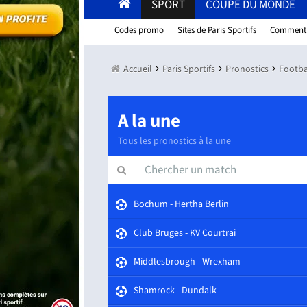
SPORT
COUPE DU MONDE
Codes promo
Sites de Paris Sportifs
Comment 
Accueil
Paris Sportifs
Pronostics
Footba
A la une
Tous les pronostics à la une
Bochum - Hertha Berlin
Club Bruges - KV Courtrai
Middlesbrough - Wrexham
Shamrock - Dundalk