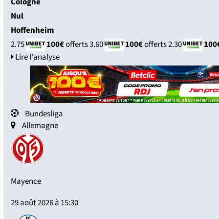
Cologne
Nul
Hoffenheim
2.75
100€
offerts
3.60
100€
offerts
2.30
100
Lire l'analyse
Bundesliga
Allemagne
Mayence
29 août 2026 à 15:30