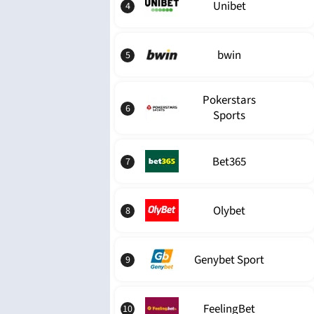
Unibet
4
bwin
5
Pokerstars
6
Sports
Bet365
7
Olybet
8
Genybet Sport
9
FeelingBet
10