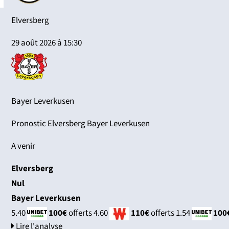
Elversberg
29 août 2026 à 15:30
Bayer Leverkusen
Pronostic Elversberg Bayer Leverkusen
A venir
Elversberg
Nul
Bayer Leverkusen
5.40
100€
offerts
4.60
110€
offerts
1.54
100
Lire l'analyse