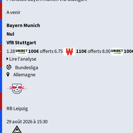
A venir
Bayern Munich
Nul
VfB Stuttgart
,
1.28
100€
offerts
6.75
110€
offerts
8.00
100
Lire l'analyse
Bundesliga
Allemagne
RB Leipzig
29 août 2026 à 15:30