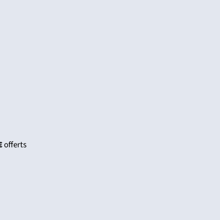
€
offerts