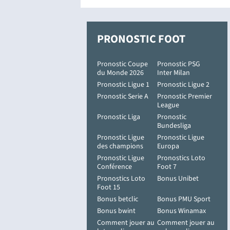
PRONOSTIC FOOT
Pronostic Coupe
Pronostic PSG
du Monde 2026
Inter Milan
Pronostic Ligue 1
Pronostic Ligue 2
Pronostic Serie A
Pronostic Premier
League
Pronostic Liga
Pronostic
Bundesliga
Pronostic Ligue
Pronostic Ligue
des champions
Europa
Pronostic Ligue
Pronostics Loto
Conférence
Foot 7
Pronostics Loto
Bonus Unibet
Foot 15
Bonus betclic
Bonus PMU Sport
Bonus bwint
Bonus Winamax
Comment jouer au
Comment jouer au