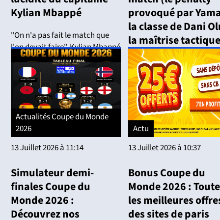
Kylian Mbappé
provoqué par Yama
la classe de Dani O
"On n'a pas fait le match que
la maîtrise tactiqu
l'on devait faire". Kylian Mbappé
la Roja...) !
a notamment pointé du doigt
les d...
L'Equipe de France ne joue
pas la finale de la Coupe d
Monde 2026. Battu
tactiquement par la Roja...
Actualités Coupe du Monde
2026
Actu
13 Juillet 2026 à 11:14
13 Juillet 2026 à 10:37
Simulateur demi-
Bonus Coupe du
finales Coupe du
Monde 2026 : Toute
Monde 2026 :
les meilleures offre
Découvrez nos
des sites de paris