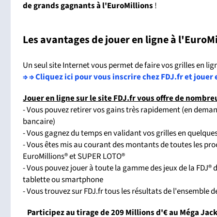
de grands gagnants à l'EuroMillions
!
Les avantages de jouer en ligne à l'EuroMi
Un seul site Internet vous permet de faire vos grilles en lig
⇒ ⇒ Cliquez ici pour vous inscrire chez FDJ.fr et jouer 
Jouer en ligne sur le site FDJ.fr vous offre de nombr
- Vous pouvez retirer vos gains très rapidement (en dem
bancaire)
- Vous gagnez du temps en validant vos grilles en quelques
- Vous êtes mis au courant des montants de toutes les pr
EuroMillions® et SUPER LOTO®
- Vous pouvez jouer à toute la gamme des jeux de la FDJ® 
tablette ou smartphone
- Vous trouvez sur FDJ.fr tous les résultats de l'ensemble 
Participez au tirage de 209 Millions d'€ au Méga Jac