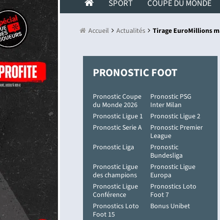
SPORT
COUPE DU MONDE
Accueil
Actualités
Tirage EuroMillions ma
PRONOSTIC FOOT
Pronostic Coupe
Pronostic PSG
du Monde 2026
Inter Milan
Pronostic Ligue 1
Pronostic Ligue 2
Pronostic Serie A
Pronostic Premier
League
Pronostic Liga
Pronostic
Bundesliga
Pronostic Ligue
Pronostic Ligue
des champions
Europa
Pronostic Ligue
Pronostics Loto
Conférence
Foot 7
Pronostics Loto
Bonus Unibet
Foot 15