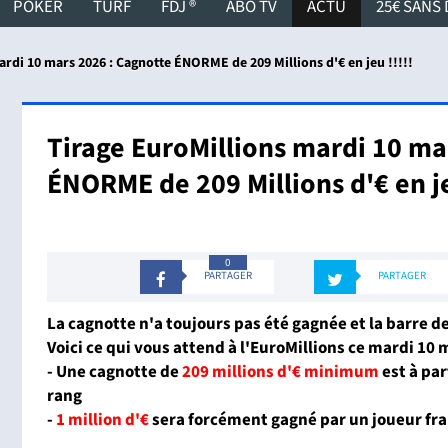
POKER
TURF
FDJ ®
ABO TV
ACTU
25€ SANS
rdi 10 mars 2026 : Cagnotte ÉNORME de 209 Millions d'€ en jeu !!!!!
Tirage EuroMillions mardi 10 ma
ÉNORME de 209 Millions d'€ en je
0
PARTAGER
PARTAGER
La cagnotte n'a toujours pas été gagnée et la barre d
Voici ce qui vous attend à l'EuroMillions ce mardi 10 
- Une cagnotte de
209 millions d'€ minimum
est à pa
rang
-
1 million d'€
sera forcément gagné par un joueur fra