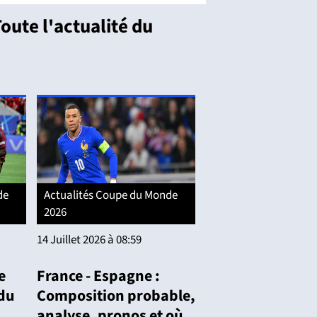
oute l'actualité du
de
Actualités Coupe du Monde
2026
14 Juillet 2026 à 08:59
e
France - Espagne :
 du
Composition probable,
analyse, pronos et où