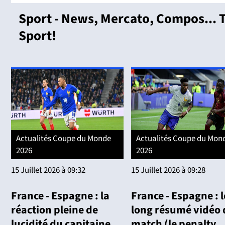
Sport - News, Mercato, Compos... T
Sport!
Actualités Coupe du Monde
Actualités Coupe du Mon
2026
2026
15 Juillet 2026 à 09:32
15 Juillet 2026 à 09:28
France - Espagne : la
France - Espagne : l
réaction pleine de
long résumé vidéo
lucidité du capitaine
match (le penalty