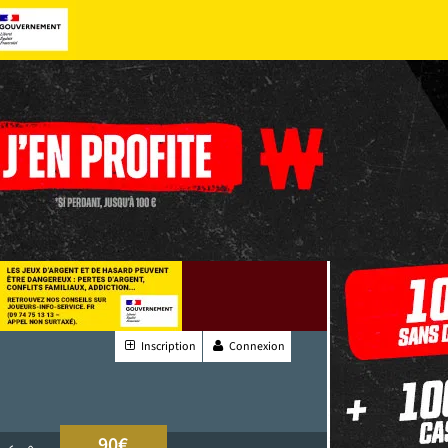
Inscription
Connexion
90€