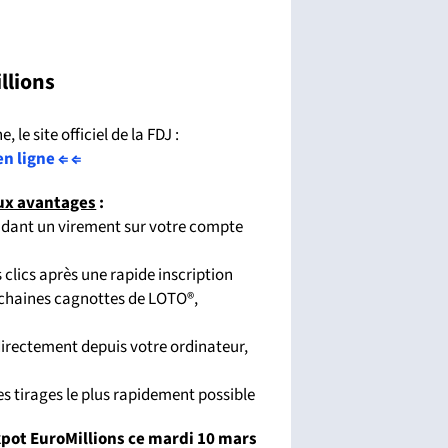
llions
ne
, le site officiel de la FDJ :
en ligne ⇐ ⇐
eux avantages
:
andant un virement sur votre compte
 clics après une rapide inscription
ochaines cagnottes de LOTO®,
directement depuis votre ordinateur,
des tirages le plus rapidement possible
kpot EuroMillions
ce mardi 10 mars