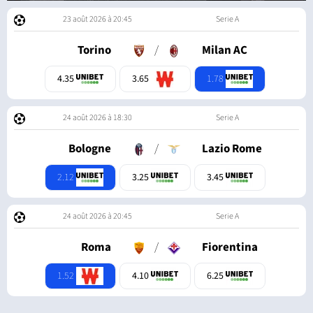
23 août 2026 à 20:45
Serie A
Torino
/
Milan AC
1.78
4.35
3.65
24 août 2026 à 18:30
Serie A
Bologne
/
Lazio Rome
2.12
3.25
3.45
24 août 2026 à 20:45
Serie A
Roma
/
Fiorentina
1.52
4.10
6.25