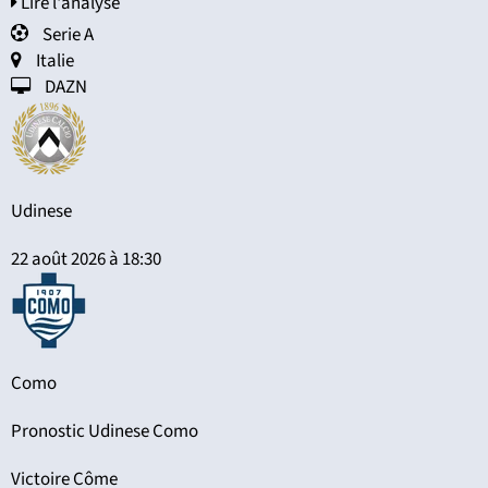
Lire l'analyse
Serie A
Italie
DAZN
Udinese
22 août 2026 à 18:30
Como
Pronostic Udinese Como
Victoire Côme