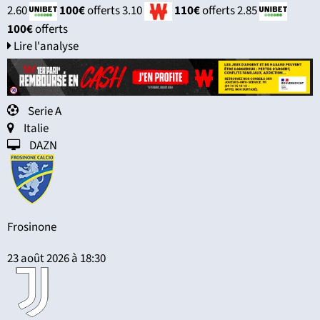
2.60
100€
offerts
3.10
110€
offerts
2.85
100€
offerts
Lire l'analyse
Serie A
Italie
DAZN
Frosinone
23 août 2026 à 18:30