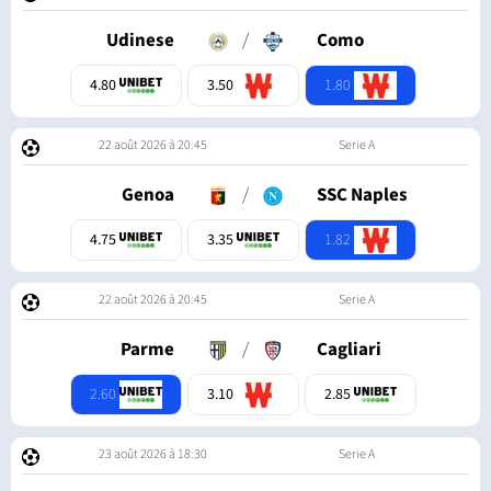
Udinese
/
Como
1.80
4.80
3.50
22 août 2026 à 20:45
Serie A
Genoa
/
SSC Naples
1.82
4.75
3.35
22 août 2026 à 20:45
Serie A
Parme
/
Cagliari
2.60
3.10
2.85
23 août 2026 à 18:30
Serie A