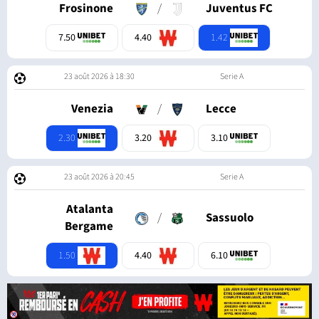
Frosinone
/
Juventus FC
1.42
7.50
4.40
23 août 2026 à 18:30
Serie A
Venezia
/
Lecce
2.30
3.20
3.10
23 août 2026 à 20:45
Serie A
Atalanta
/
Sassuolo
Bergame
1.50
4.40
6.10