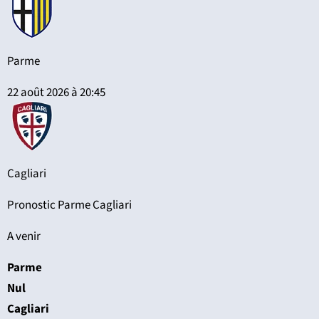
Parme
22 août 2026 à 20:45
Cagliari
Pronostic Parme Cagliari
A venir
Parme
Nul
Cagliari