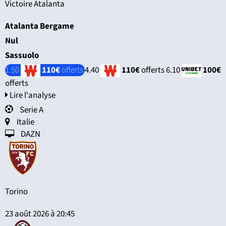
Victoire Atalanta
Atalanta Bergame
Nul
Sassuolo
1.50
110€
offerts
4.40
110€
offerts
6.10
100€
offerts
Lire l'analyse
Serie A
Italie
DAZN
Torino
23 août 2026 à 20:45