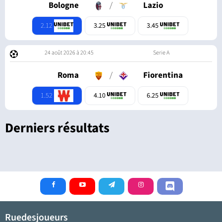
Bologne
/
Lazio
2.12
3.25
3.45
24 août 2026 à 20:45
Serie A
Roma
/
Fiorentina
1.52
4.10
6.25
Derniers résultats
Ruedesjoueurs