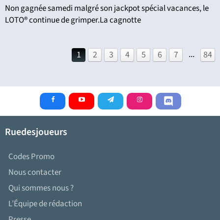
Non gagnée samedi malgré son jackpot spécial vacances, le
LOTO® continue de grimper.La cagnotte
...
1
2
3
4
5
6
7
84
Ruedesjoueurs
Codes Promo
Nous contacter
Qui sommes nous ?
L’Équipe de rédaction
Presse