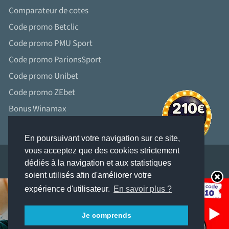
Comparateur de cotes
Code promo Betclic
Code promo PMU Sport
Code promo ParionsSport
Code promo Unibet
Code promo ZEbet
Bonus Winamax
En poursuivant votre navigation sur ce site,
vous acceptez que des cookies strictement
dédiés à la navigation et aux statistiques
soient utilisés afin d'améliorer votre
LES JEUX D’ARGENT ET DE HASARD PEUVENT ÊTRE DANGEREUX : PERTES
expérience d'utilisateur.
En savoir plus ?
D’ARGENT, CONFLITS FAMILIAUX, ADDICTION...
RETROUVEZ NOS CONSEILS SUR JOUEURS-INFO-SERVICE. FR (09 74 75 13 13 –
APPEL NON SURTAXÉ).
Je comprends