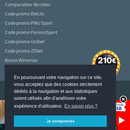
Comparateur de cotes
Code promo Betclic
Code promo PMU Sport
Code promo ParionsSport
Code promo Unibet
Code promo ZEbet
Bonus Winamax
En poursuivant votre navigation sur ce site,
vous acceptez que des cookies strictement
dédiés à la navigation et aux statistiques
soient utilisés afin d'améliorer votre
LES JEUX D’ARGENT ET DE HASARD PEUVENT ÊTRE DANGEREUX : PERTES
expérience d'utilisateur.
En savoir plus ?
D’ARGENT, CONFLITS FAMILIAUX, ADDICTION...
RETROUVEZ NOS CONSEILS SUR JOUEURS-INFO-SERVICE. FR (09 74 75 13 13 –
APPEL NON SURTAXÉ).
Je comprends