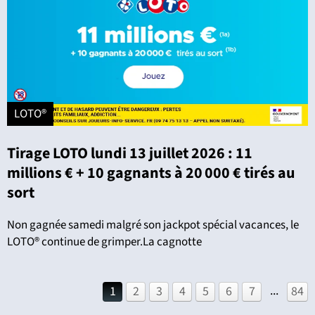
LOTO®
Tirage LOTO lundi 13 juillet 2026 : 11
millions € + 10 gagnants à 20 000 € tirés au
sort
Non gagnée samedi malgré son jackpot spécial vacances, le
LOTO® continue de grimper.La cagnotte
...
1
2
3
4
5
6
7
84