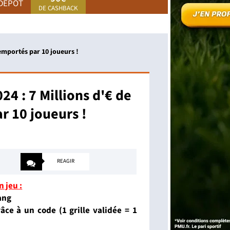
 DÉPÔT
DE CASHBACK
emportés par 10 joueurs !
4 : 7 Millions d'€ de
r 10 joueurs !
REAGIR
 jeu :
ang
âce à un code (1 grille validée = 1