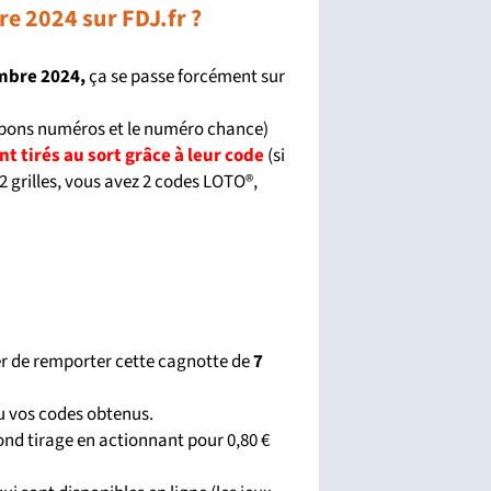
e 2024 sur FDJ.fr ?
embre
2024,
ça se passe forcément sur
5 bons numéros et le numéro chance)
t tirés au sort grâce à leur code
(si
 2 grilles, vous avez 2 codes LOTO®,
er de remporter cette cagnotte de
7
ou vos codes obtenus.
cond tirage en actionnant pour 0,80 €