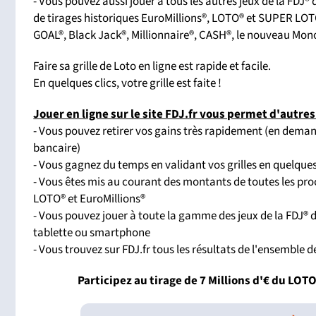
- Vous pouvez aussi jouer à tous les autres jeux de la FDJ® q
de tirages historiques EuroMillions®, LOTO® et SUPER LOT
GOAL®, Black Jack®, Millionnaire®, CASH®, le nouveau Monop
Faire sa grille de Loto en ligne est rapide et facile.
En quelques clics, votre grille est faite !
Jouer en ligne sur le site FDJ.fr vous permet d'aut
- Vous pouvez retirer vos gains très rapidement (en dem
bancaire)
- Vous gagnez du temps en validant vos grilles en quelques
- Vous êtes mis au courant des montants de toutes les p
LOTO® et EuroMillions®
- Vous pouvez jouer à toute la gamme des jeux de la FDJ® 
tablette ou smartphone
- Vous trouvez sur FDJ.fr tous les résultats de l'ensemble 
Participez au tirage de 7 Millions d'€ du LOT