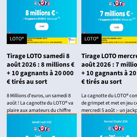
LOTO®
LOTO®
Tirage LOTO samedi 8
Tirage LOTO mercr
août 2026 : 8 millions €
août 2026 : 7 milli
+ 10 gagnants à 20 000
+ 10 gagnants à 20
€ tirés au sort
€ tirés au sort
8 Millions d'euros, un samedi 8
La cagnotte du LOTO® con
août ! La cagnotte du LOTO® va
de grimpet et met en jeu c
plaire aux amateurs du chiffre
mercredi 5 août :- un jack
8...
7 Milli