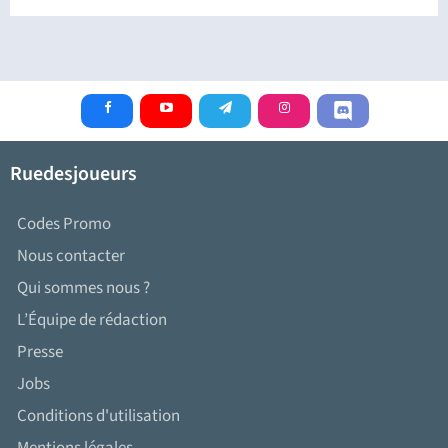
Ruedesjoueurs
Codes Promo
Nous contacter
Qui sommes nous ?
L’Équipe de rédaction
Presse
Jobs
Conditions d'utilisation