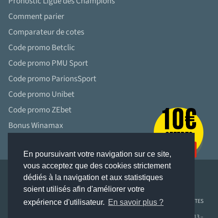
Pronostic Ligue des Champions
Comment parier
Comparateur de cotes
Code promo Betclic
Code promo PMU Sport
Code promo ParionsSport
Code promo Unibet
Code promo ZEbet
Bonus Winamax
En poursuivant votre navigation sur ce site,
vous acceptez que des cookies strictement
dédiés à la navigation et aux statistiques
soient utilisés afin d'améliorer votre
LES JEUX D’ARGENT ET DE HASARD PEUVENT ÊTRE DANGEREUX : PERTES
expérience d'utilisateur.
En savoir plus ?
D’ARGENT, CONFLITS FAMILIAUX, ADDICTION...
RETROUVEZ NOS CONSEILS SUR JOUEURS-INFO-SERVICE. FR (09 74 75 13 13 –