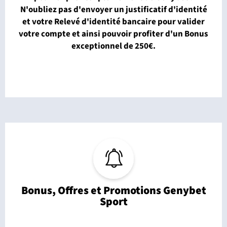
N'oubliez pas d'envoyer un justificatif d'identité
et votre Relevé d'identité bancaire pour valider
votre compte et ainsi pouvoir profiter
d'un Bonus
exceptionnel de 250€.
Bonus, Offres et Promotions Genybet
Sport