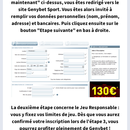
maintenant
" ci-dessus, vous êtes redirigé vers le
site Genybet Sport.
Vous êtes alors invité à
remplir vos données personnelles (nom, prénom,
adresse) et bancaires. Puis cliquez ensuite sur le
bouton "
Etape suivante
" en bas à droite.
La deuxième étape concerne le Jeu Responsable :
vous y fixez vos limites de jeu. Dès que vous aurez
confirmé votre inscription lors de l'étape 3, vous
pourrez profiter pleinement de Genybet !