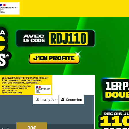
Inscription
Connexion
90€