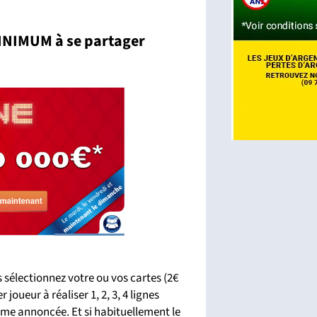
INIMUM à se partager
sélectionnez votre ou vos cartes (2€
joueur à réaliser 1, 2, 3, 4 lignes
mme annoncée. Et si habituellement le