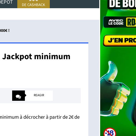
DÉPÔT
DE CASHBACK
00€ !
t Jackpot minimum
REAGIR
 minimum à décrocher à partir de 2€ de