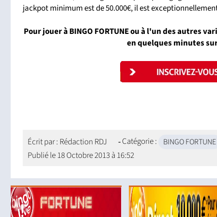
jackpot minimum est de 50.000€, il est exceptionnellemen
Pour jouer à BINGO FORTUNE ou à l'un des autres var
en quelques minutes sur
Catégorie :
Écrit par :
Rédaction RDJ
BINGO FORTUNE
Publié le
18 Octobre 2013 à 16:52