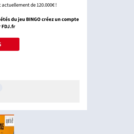
t actuellement de 120.000€ !
iétés du jeu BINGO créez un compte
 FDJ.fr