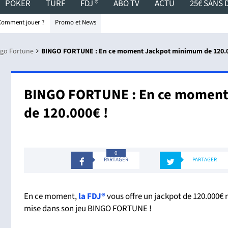
POKER
TURF
FDJ ®
ABO TV
ACTU
25€ SANS 
Comment jouer ?
Promo et News
ngo Fortune
BINGO FORTUNE : En ce moment Jackpot minimum de 120.0
BINGO FORTUNE : En ce momen
de 120.000€ !
0
PARTAGER
PARTAGER
En ce moment,
la FDJ®
vous offre un jackpot de 120.000€
mise dans son jeu BINGO FORTUNE !