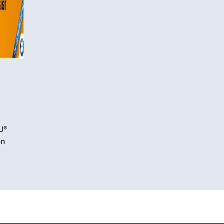
DJ®
on