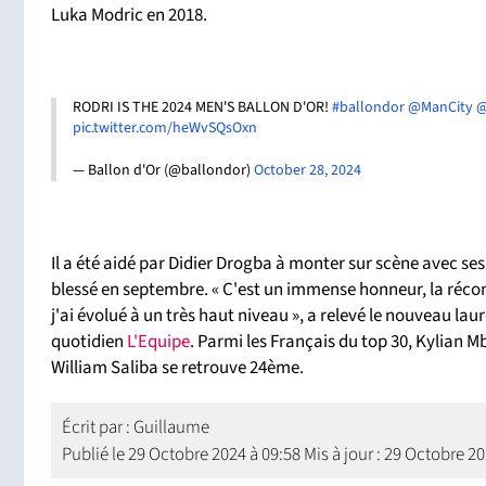
Luka Modric en 2018.
RODRI IS THE 2024 MEN'S BALLON D'OR!
#ballondor
@ManCity
@
pic.twitter.com/heWvSQsOxn
— Ballon d'Or (@ballondor)
October 28, 2024
Il a été aidé par Didier Drogba à monter sur scène avec se
blessé en septembre. « C'est un immense honneur, la réc
j'ai évolué à un très haut niveau », a relevé le nouveau la
quotidien
L'Equipe
. Parmi les Français du top 30, Kylian 
William Saliba se retrouve 24ème.
Écrit par :
Guillaume
Publié le
29 Octobre 2024 à 09:58
Mis à jour : 29 Octobre 2