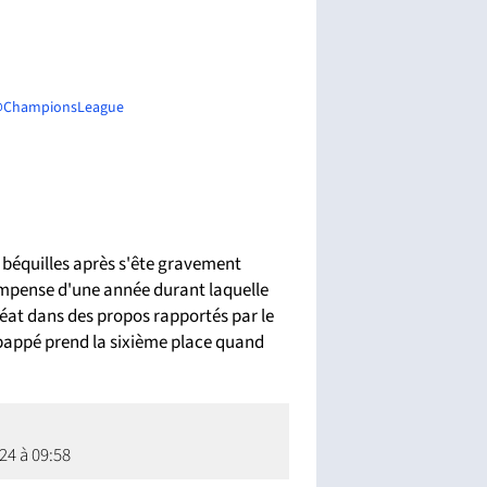
ChampionsLeague
s béquilles après s'ête gravement
ompense d'une année durant laquelle
uréat dans des propos rapportés par le
Mbappé prend la sixième place quand
024 à 09:58