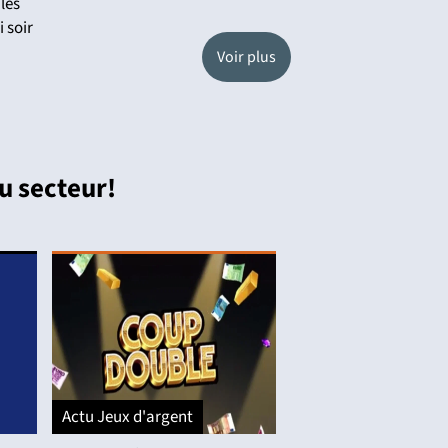
ales
 soir
Voir plus
u secteur!
Actu Jeux d'argent