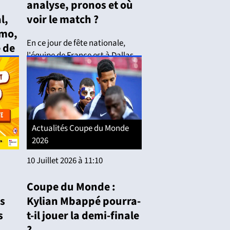
analyse, pronos et où
l,
voir le match ?
lmo,
En ce jour de fête nationale,
e de
l'équipe de France est à Dallas
pour y défier son bourreau de
l'Eu...
ra
u
Actualités Coupe du Monde
2026
10 Juillet 2026 à 11:10
Coupe du Monde :
s
Kylian Mbappé pourra-
s
t-il jouer la demi-finale