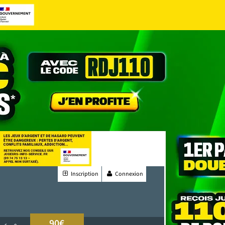
Inscription
Connexion
90€