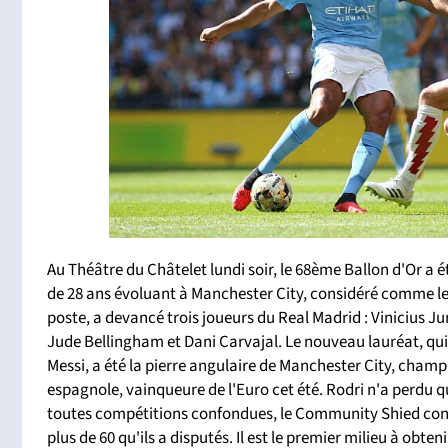
Au Théâtre du Châtelet lundi soir, le 68ème Ballon d'Or a é
de 28 ans évoluant à Manchester City, considéré comme l
poste, a devancé trois joueurs du Real Madrid : Vinicius J
Jude Bellingham et Dani Carvajal. Le nouveau lauréat, qu
Messi, a été la pierre angulaire de Manchester City, champi
espagnole, vainqueure de l'Euro cet été. Rodri n'a perdu 
toutes compétitions confondues, le Community Shied contr
plus de 60 qu'ils a disputés. Il est le premier milieu à obte