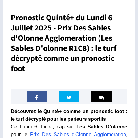
Pronostic Quinté+ du Lundi 6
Juillet 2025 - Prix Des Sables
d'Olonne Agglomeration (Les
Sables D'olonne R1C8) : le turf
décrypté comme un pronostic
foot
Découvrez le Quinté+ comme un pronostic foot :
le turf décrypté pour les parieurs sportifs
Ce Lundi 6 Juillet, cap sur
Les Sables D'olonne
pour le
Prix Des Sables d'Olonne Agglomeration
,