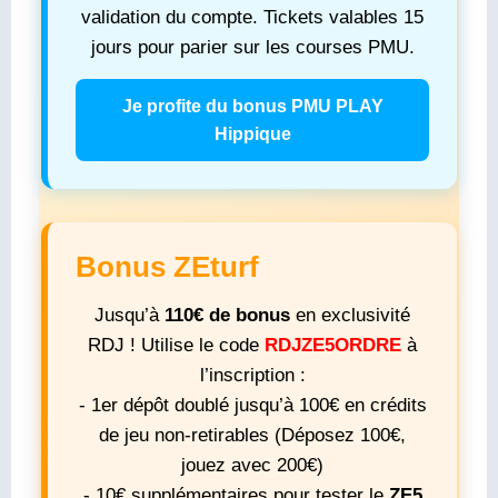
validation du compte. Tickets valables 15
jours pour parier sur les courses PMU.
Je profite du bonus PMU PLAY
Hippique
Bonus ZEturf
Jusqu’à
110€ de bonus
en exclusivité
RDJ ! Utilise le code
RDJZE5ORDRE
à
l’inscription :
- 1er dépôt doublé jusqu’à 100€ en crédits
de jeu non-retirables (Déposez 100€,
jouez avec 200€)
- 10€ supplémentaires pour tester le
ZE5