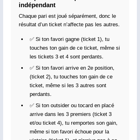
indépendant
Chaque pari est joué séparément, donc le
résultat d’un ticket n’affecte pas les autres.
✅ Si ton favori gagne (ticket 1), tu
touches ton gain de ce ticket, même si
les tickets 3 et 4 sont perdants.
✅ Si ton favori arrive en 2e position,
(ticket 2), tu touches ton gain de ce
ticket, même si les 3 autres sont
perdants.
✅ Si ton outsider ou tocard en placé
arrive dans les 3 premiers (ticket 3
et/ou ticket 4), tu remportes son gain,
même si ton favori échoue pour la