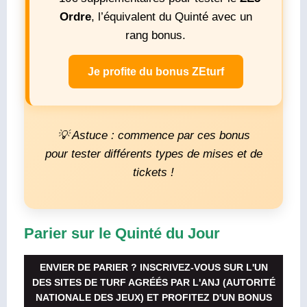
Ordre
, l’équivalent du Quinté avec un
rang bonus.
Je profite du bonus ZEturf
💡 Astuce : commence par ces bonus
pour tester différents types de mises et de
tickets !
Parier sur le Quinté du Jour
ENVIER DE PARIER ? INSCRIVEZ-VOUS SUR L'UN
DES SITES DE TURF AGRÉÉS PAR L'ANJ (AUTORITÉ
NATIONALE DES JEUX) ET PROFITEZ D'UN BONUS