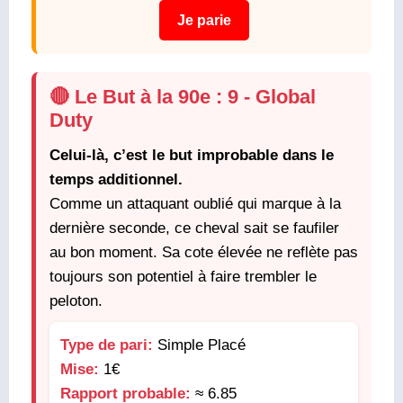
Je parie
🔴 Le But à la 90e : 9 - Global
Duty
Celui-là, c’est le but improbable dans le
temps additionnel.
Comme un attaquant oublié qui marque à la
dernière seconde, ce cheval sait se faufiler
au bon moment. Sa cote élevée ne reflète pas
toujours son potentiel à faire trembler le
peloton.
Type de pari:
Simple Placé
Mise:
1€
Rapport probable:
≈ 6.85