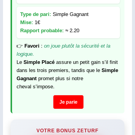
Type de pari:
Simple Gagnant
Mise:
1€
Rapport probable:
≈ 2.20
👉
Favori
:
on joue plutôt la sécurité et la
logique.
Le
Simple Placé
assure un petit gain s’il finit
dans les trois premiers, tandis que le
Simple
Gagnant
promet plus si notre
cheval s’impose.
Je parie
VOTRE BONUS ZETURF