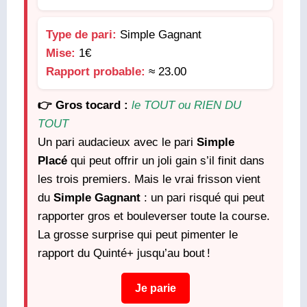
Type de pari:
Simple Gagnant
Mise:
1€
Rapport probable:
≈ 23.00
👉 Gros tocard :
le TOUT ou RIEN DU
TOUT
Un pari audacieux avec le pari
Simple
Placé
qui peut offrir un joli gain s’il finit dans
les trois premiers. Mais le vrai frisson vient
du
Simple Gagnant
: un pari risqué qui peut
rapporter gros et bouleverser toute la course.
La grosse surprise qui peut pimenter le
rapport du Quinté+ jusqu’au bout !
Je parie