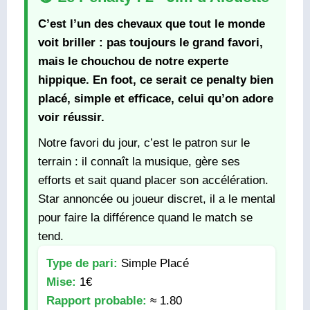
C’est l’un des chevaux que tout le monde
voit briller : pas toujours le grand favori,
mais le chouchou de notre experte
hippique. En foot, ce serait ce penalty bien
placé, simple et efficace, celui qu’on adore
voir réussir.
Notre favori du jour, c’est le patron sur le
terrain : il connaît la musique, gère ses
efforts et sait quand placer son accélération.
Star annoncée ou joueur discret, il a le mental
pour faire la différence quand le match se
tend.
Type de pari:
Simple Placé
Mise:
1€
Rapport probable:
≈ 1.80