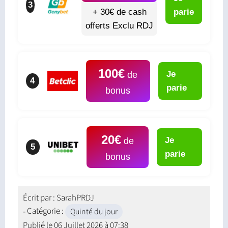
3
+ 30€ de cash
parie
offerts Exclu RDJ
100€
Je
de
4
parie
bonus
20€
Je
de
5
parie
bonus
Écrit par :
SarahPRDJ
Catégorie :
Quinté du jour
Publié le
06 Juillet 2026 à 07:38