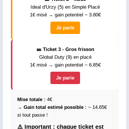
Ideal d'Urzy (5) en Simple Placé
1€ misé → gain potentiel ~ 3.80€
Je parie
🎫 Ticket 3 - Gros frisson
Global Duty (9) en placé
1€ misé → gain potentiel ~ 6.85€
Je parie
Mise totale :
4€
→
Gain total estimé possible :
~ 14.65€
si tout passe !
⚠️ Important : chaque ticket est