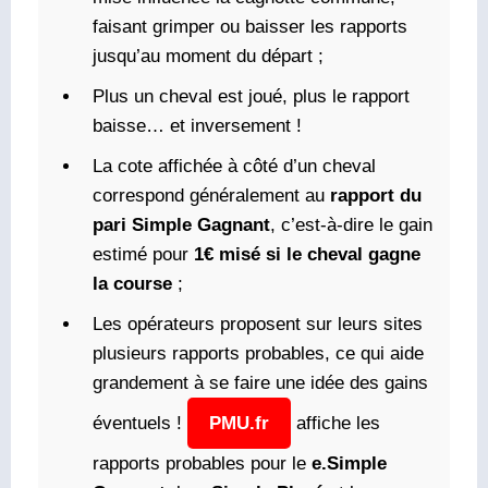
faisant grimper ou baisser les rapports
jusqu’au moment du départ ;
Plus un cheval est joué, plus le rapport
baisse… et inversement !
La cote affichée à côté d’un cheval
correspond généralement au
rapport du
pari Simple Gagnant
, c’est-à-dire le gain
estimé pour
1€ misé si le cheval gagne
la course
;
Les opérateurs proposent sur leurs sites
plusieurs rapports probables, ce qui aide
grandement à se faire une idée des gains
éventuels !
PMU.fr
affiche les
rapports probables pour le
e.Simple