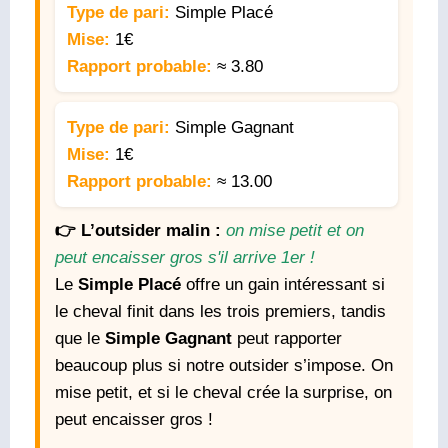
Type de pari:
Simple Placé
Mise:
1€
Rapport probable:
≈ 3.80
Type de pari:
Simple Gagnant
Mise:
1€
Rapport probable:
≈ 13.00
👉 L’outsider malin :
on mise petit et on
peut encaisser gros s'il arrive 1er !
Le
Simple Placé
offre un gain intéressant si
le cheval finit dans les trois premiers, tandis
que le
Simple Gagnant
peut rapporter
beaucoup plus si notre outsider s’impose. On
mise petit, et si le cheval crée la surprise, on
peut encaisser gros !