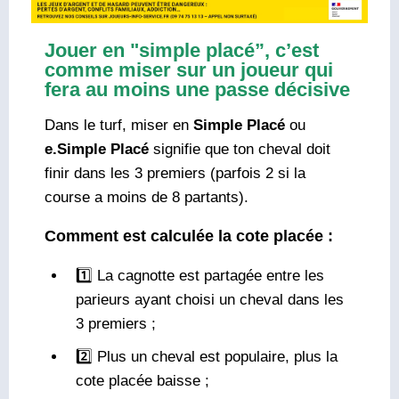
Jouer en "simple placé”, c’est
comme miser sur un joueur qui
fera au moins une passe décisive
Dans le turf, miser en
Simple Placé
ou
e.Simple Placé
signifie que ton cheval doit
finir dans les 3 premiers (parfois 2 si la
course a moins de 8 partants).
Comment est calculée la cote placée :
1️⃣ La cagnotte est partagée entre les
parieurs ayant choisi un cheval dans les
3 premiers ;
2️⃣ Plus un cheval est populaire, plus la
cote placée baisse ;