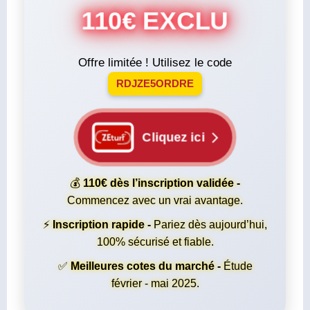
110€ EXCLU
Offre limitée ! Utilisez le code
RDJZE5ORDRE
Cliquez ici
💰
110€ dès l’inscription validée -
Commencez avec un vrai avantage.
⚡
Inscription rapide -
Pariez dès aujourd’hui,
100% sécurisé et fiable.
✅
Meilleures cotes du marché -
Étude
février - mai 2025.