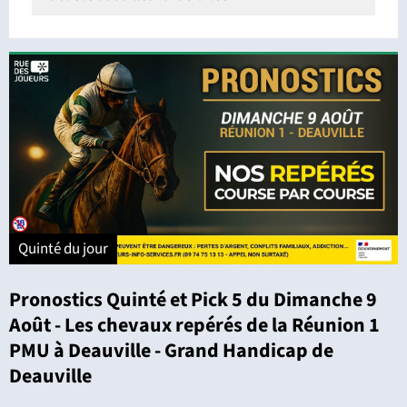
Quinté du jour
Pronostics Quinté et Pick 5 du Dimanche 9
Août - Les chevaux repérés de la Réunion 1
PMU à Deauville - Grand Handicap de
Deauville