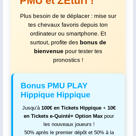
PMU et ZEturf !
Plus besoin de te déplacer : mise sur
tes chevaux favoris depuis ton
ordinateur ou smartphone. Et
surtout, profite des
bonus de
bienvenue
pour tester tes
pronostics !
Bonus PMU PLAY
Hippique Hippique
Jusqu’à
100€ en Tickets Hippique
+
10€
en Tickets e-Quinté+ Option Max
pour
les nouveaux joueurs !
50% après le premier dépôt et 50% à la