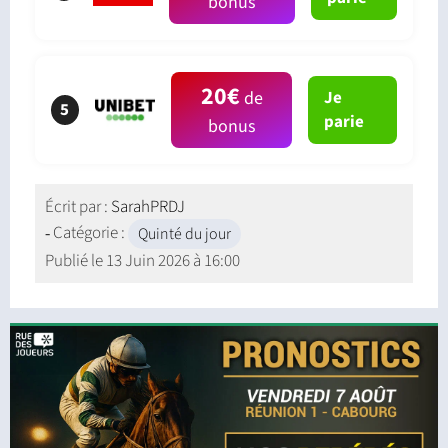
bonus
20€
de
Je
5
parie
bonus
Écrit par :
SarahPRDJ
Catégorie :
Quinté du jour
Publié le
13 Juin 2026 à 16:00