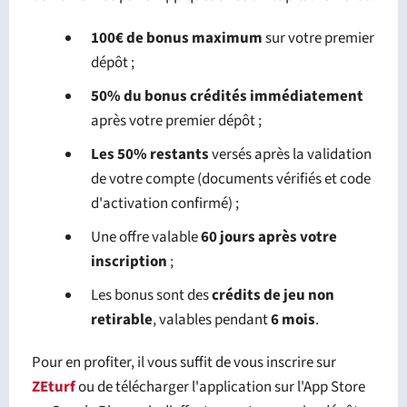
100€ de bonus maximum
sur votre premier
dépôt ;
50% du bonus crédités immédiatement
après votre premier dépôt ;
Les 50% restants
versés après la validation
de votre compte (documents vérifiés et code
d'activation confirmé) ;
Une offre valable
60 jours après votre
inscription
;
Les bonus sont des
crédits de jeu non
retirable
, valables pendant
6 mois
.
Pour en profiter, il vous suffit de vous inscrire sur
ZEturf
ou de télécharger l'application sur l'App Store