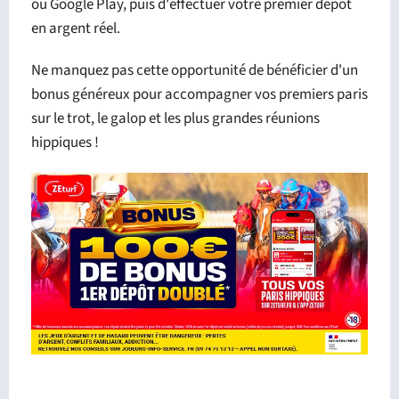
ou Google Play, puis d'effectuer votre premier dépôt
en argent réel.
Ne manquez pas cette opportunité de bénéficier d'un
bonus généreux pour accompagner vos premiers paris
sur le trot, le galop et les plus grandes réunions
hippiques !