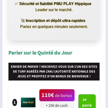
✅
Sécurité et fiabilité PMU PLAY Hippique
Leader sur le marché.
🚀
Inscription et dépôt ultra-rapides
Pariez en quelques minutes seulement.
Parier sur le Quinté du Jour
ENVIER DE PARIER ? INSCRIVEZ-VOUS SUR L'UN DES SITES
DE TURF AGRÉÉS PAR L'ANJ (AUTORITÉ NATIONALE DES
JEUX) ET PROFITEZ D'UN BONUS DE BIENVENUE !
110€
de bonus
Je
1
parie
+ 25€ de cash