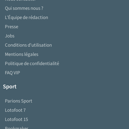
Qui sommes nous ?
L’Équipe de rédaction
Presse
Jobs
Conditions d'utilisation
Mentions légales
Politique de confidentialité
FAQ VIP
Sport
Parions Sport
Lotofoot 7
Lotofoot 15
Bookmaker