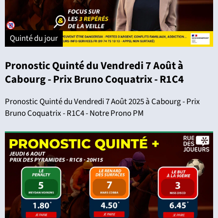
Quinté du jour
Pronostic Quinté du Vendredi 7 Août à
Cabourg - Prix Bruno Coquatrix - R1C4
Pronostic Quinté du Vendredi 7 Août 2025 à Cabourg - Prix
Bruno Coquatrix - R1C4 - Notre Prono PM