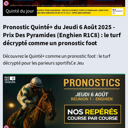
Quinté du jour
Pronostic Quinté+ du Jeudi 6 Août 2025 -
Prix Des Pyramides (Enghien R1C8) : le turf
décrypté comme un pronostic foot
Découvrez le Quinté+ comme un pronostic foot : le turf
décrypté pour les parieurs sportifsCe Jeu