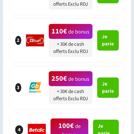
offerts Exclu RDJ
110€
de bonus
Je
2
parie
+ 30€ de cash
offerts Exclu RDJ
250€
de bonus
Je
3
parie
+ 30€ de cash
offerts Exclu RDJ
100€
de
Je
4
parie