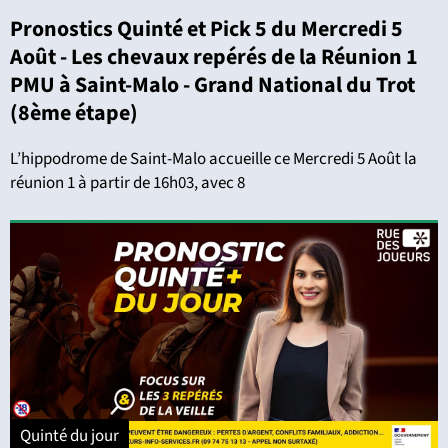
Pronostics Quinté et Pick 5 du Mercredi 5
Août - Les chevaux repérés de la Réunion 1
PMU à Saint-Malo - Grand National du Trot
(8ème étape)
L’hippodrome de Saint-Malo accueille ce Mercredi 5 Août la
réunion 1 à partir de 16h03, avec 8
Quinté du jour