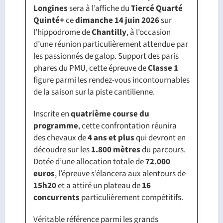
Longines
sera à l’affiche du
Tiercé Quarté
Quinté+
ce
dimanche 14 juin 2026
sur
l’hippodrome de
Chantilly
, à l’occasion
d’une réunion particulièrement attendue par
les passionnés de galop. Support des paris
phares du PMU, cette épreuve de
Classe 1
figure parmi les rendez-vous incontournables
de la saison sur la piste cantilienne.
Inscrite en
quatrième course du
programme
, cette confrontation réunira
des chevaux de
4 ans et plus
qui devront en
découdre sur les
1.800 mètres
du parcours.
Dotée d’une allocation totale de
72.000
euros
, l’épreuve s’élancera aux alentours de
15h20
et a attiré un plateau de
16
concurrents
particulièrement compétitifs.
Véritable référence parmi les grands