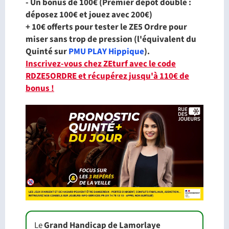
- Un bonus de 100€ (Premier dépôt doublé :
déposez 100€ et jouez avec 200€)
+ 10€ offerts pour tester le
ZE5 Ordre
pour
miser sans trop de pression (l'équivalent du
Quinté sur
PMU PLAY Hippique
).
Inscrivez-vous chez ZEturf avec le code
RDZE5ORDRE
et récupérez jusqu'à 110€ de
bonus !
Le
Grand Handicap de Lamorlaye