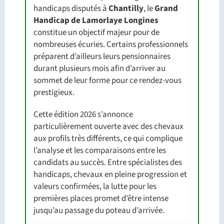
handicaps disputés à
Chantilly
, le
Grand
Handicap de Lamorlaye Longines
constitue un objectif majeur pour de
nombreuses écuries. Certains professionnels
préparent d’ailleurs leurs pensionnaires
durant plusieurs mois afin d’arriver au
sommet de leur forme pour ce rendez-vous
prestigieux.
Cette édition 2026 s’annonce
particulièrement ouverte avec des chevaux
aux profils très différents, ce qui complique
l’analyse et les comparaisons entre les
candidats au succès. Entre spécialistes des
handicaps, chevaux en pleine progression et
valeurs confirmées, la lutte pour les
premières places promet d’être intense
jusqu’au passage du poteau d’arrivée.