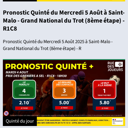
Pronostic Quinté du Mercredi 5 Août à Saint-
Malo - Grand National du Trot (8ème étape) -
R1C8
Pronostic Quinté du Mercredi 5 Août 2025 à Saint-Malo -
Grand National du Trot (8ème étape) - R
Quinté du jour