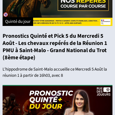
Quinté du jour
Pronostics Quinté et Pick 5 du Mercredi 5
Août - Les chevaux repérés de la Réunion 1
PMU à Saint-Malo - Grand National du Trot
(8ème étape)
L’hippodrome de Saint-Malo accueille ce Mercredi 5 Août la
réunion 1 à partir de 16h03, avec 8