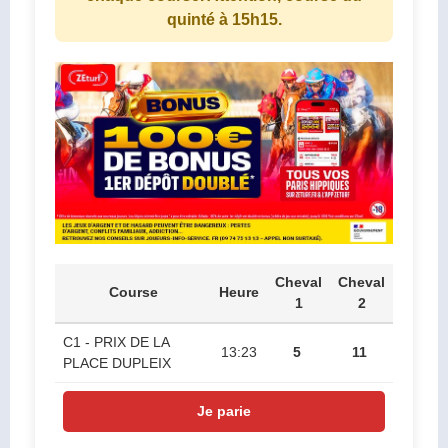
quinté à 15h15.
Cheval
Cheval
Course
Heure
1
2
C1 - PRIX DE LA
13:23
5
11
PLACE DUPLEIX
Je parie