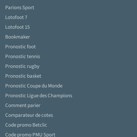
Parions Sport
Lotofoot 7
Lotofoot 15
Bookmaker
Pronostic foot
Pronostic tennis
Pronostic rugby
Pronostic basket
Pronostic Coupe du Monde
Pronostic Ligue des Champions
Comment parier
Comparateur de cotes
Code promo Betclic
Code promo PMU Sport