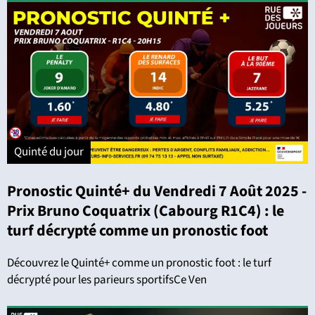
Quinté du jour
Pronostic Quinté+ du Vendredi 7 Août 2025 -
Prix Bruno Coquatrix (Cabourg R1C4) : le
turf décrypté comme un pronostic foot
Découvrez le Quinté+ comme un pronostic foot : le turf
décrypté pour les parieurs sportifsCe Ven