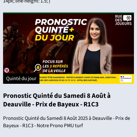
14px; line-height: 1.5; }
Quinté du jour
Pronostic Quinté du Samedi 8 Août à
Deauville - Prix de Bayeux - R1C3
Pronostic Quinté du Samedi 8 Août 2025 à Deauville - Prix de
Bayeux - R1C3 - Notre Prono PMU turf