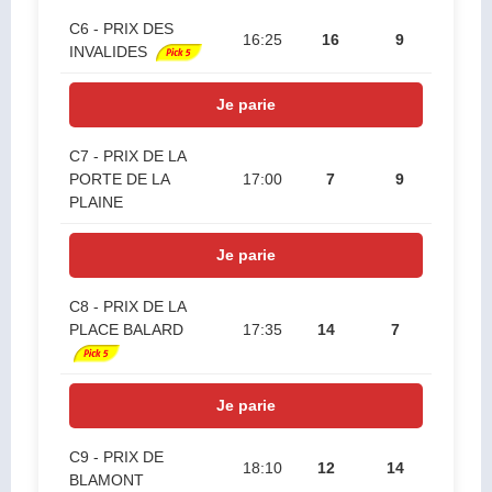
C6 - PRIX DES
16:25
16
9
INVALIDES
Je parie
C7 - PRIX DE LA
PORTE DE LA
17:00
7
9
PLAINE
Je parie
C8 - PRIX DE LA
PLACE BALARD
17:35
14
7
Je parie
C9 - PRIX DE
18:10
12
14
BLAMONT