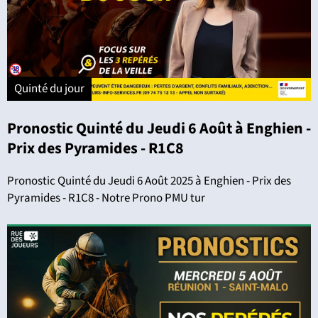
Quinté du jour
Pronostic Quinté du Jeudi 6 Août à Enghien -
Prix des Pyramides - R1C8
Pronostic Quinté du Jeudi 6 Août 2025 à Enghien - Prix des
Pyramides - R1C8 - Notre Prono PMU tur