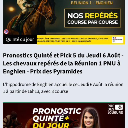
Quinté du jour
Pronostics Quinté et Pick 5 du Jeudi 6 Août -
Les chevaux repérés de la Réunion 1 PMU à
Enghien - Prix des Pyramides
L’hippodrome de Enghien accueille ce Jeudi 6 Août la réunion
1 à partir de 16h13, avec 8 course