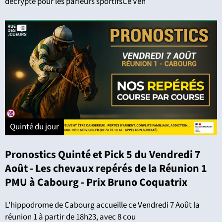
décrypté pour les parieurs sportifsCe Ven
Quinté du jour
Pronostics Quinté et Pick 5 du Vendredi 7
Août - Les chevaux repérés de la Réunion 1
PMU à Cabourg - Prix Bruno Coquatrix
L’hippodrome de Cabourg accueille ce Vendredi 7 Août la
réunion 1 à partir de 18h23, avec 8 cou