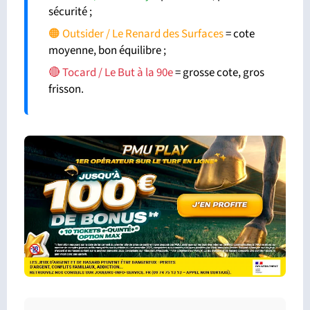
sécurité ;
🟠 Outsider / Le Renard des Surfaces
= cote
moyenne, bon équilibre ;
🔴 Tocard / Le But à la 90e
= grosse cote, gros
frisson.