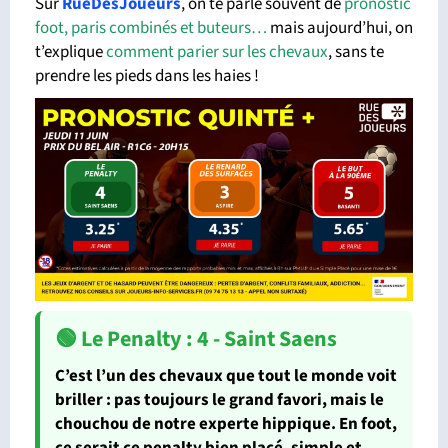
Sur
RueDesJoueurs
, on te parle souvent de
pronostic
foot, paris combinés et buteurs…
mais aujourd’hui, on
t’explique
comment parier sur les chevaux
, sans te
prendre les pieds dans les haies !
🟢 Le Penalty : 4 - Saint Saens
C’est l’un des chevaux que tout le monde voit
briller : pas toujours le grand favori, mais le
chouchou de notre experte hippique. En foot,