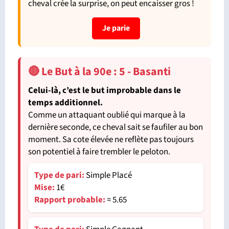
cheval crée la surprise, on peut encaisser gros !
Je parie
🔴 Le But à la 90e : 5 - Basanti
Celui-là, c’est le but improbable dans le
temps additionnel.
Comme un attaquant oublié qui marque à la
dernière seconde, ce cheval sait se faufiler au bon
moment. Sa cote élevée ne reflète pas toujours
son potentiel à faire trembler le peloton.
Type de pari:
Simple Placé
Mise:
1€
Rapport probable:
≈ 5.65