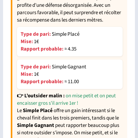
profite d’une défense désorganisée. Avec un
parcours favorable, il peut surprendre et récolter
sa récompense dans les derniers mètres.
Type de pari:
Simple Placé
Mise:
1€
Rapport probable:
≈ 4.35
Type de pari:
Simple Gagnant
Mise:
1€
Rapport probable:
≈ 11.00
👉 L’outsider malin :
on mise petit et on peut
encaisser gros s'il arrive 1er !
Le
Simple Placé
offre un gain intéressant si le
cheval finit dans les trois premiers, tandis que le
Simple Gagnant
peut rapporter beaucoup plus
si notre outsider s’impose. On mise petit, et si le