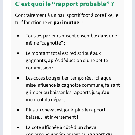
C'est quoi le “rapport probable” ?
Contrairement à un pari sportif foot à cote fixe, le
turf fonctionne en
pari mutuel
:
Tous les parieurs misent ensemble dans une
même “cagnotte” ;
Le montant total est redistribué aux
gagnants, après déduction d’une petite
commission ;
Les cotes bougent en temps réel : chaque
mise influence la cagnotte commune, faisant
grimper ou baisser les rapports jusqu’au
moment du départ ;
Plus un cheval est joué, plus le rapport
baisse… et inversement !
La cote affichée à côté d’un cheval
correspond généralement au
rapport du