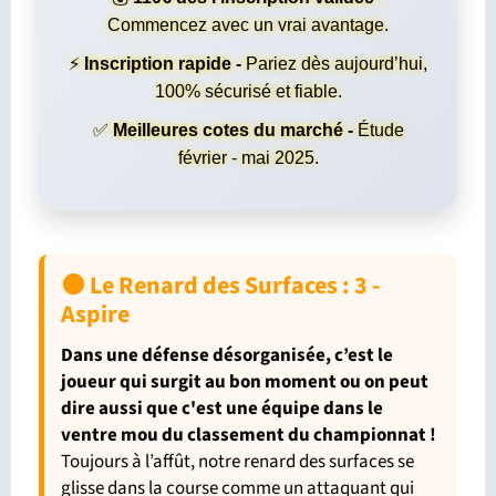
Commencez avec un vrai avantage.
⚡
Inscription rapide -
Pariez dès aujourd’hui,
100% sécurisé et fiable.
✅
Meilleures cotes du marché -
Étude
février - mai 2025.
🟠 Le Renard des Surfaces : 3 -
Aspire
Dans une défense désorganisée, c’est le
joueur qui surgit au bon moment ou on peut
dire aussi que c'est une équipe dans le
ventre mou du classement du championnat !
Toujours à l’affût, notre renard des surfaces se
glisse dans la course comme un attaquant qui