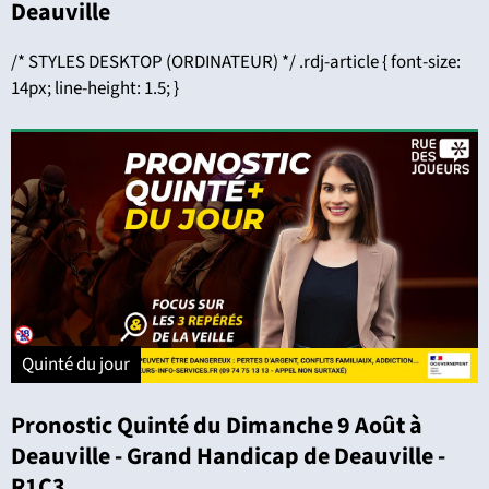
Deauville
/* STYLES DESKTOP (ORDINATEUR) */ .rdj-article { font-size:
14px; line-height: 1.5; }
Quinté du jour
Pronostic Quinté du Dimanche 9 Août à
Deauville - Grand Handicap de Deauville -
R1C3