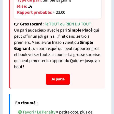
Type de pari:
Simple Gagnant
Mise:
1€
Rapport probable:
≈ 23.00
👉 Gros tocard :
le TOUT ou RIEN DU TOUT
Un pari audacieux avec le pari
Simple Placé
qui
peut offrir un joli gain s’il finit dans les trois
premiers. Mais le vrai frisson vient du
Simple
Gagnant
: un pari risqué qui peut rapporter gros
et bouleverser toute la course. La grosse surprise
qui peut pimenter le rapport du Quinté+ jusqu’au
bout !
Je parie
En résumé :
🟢 Favori / Le Penalty
= petite cote, plus de