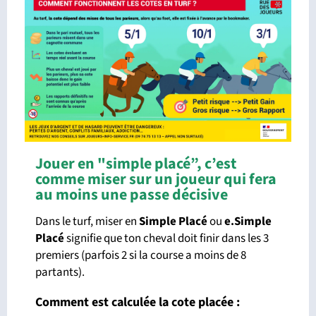
Jouer en "simple placé”, c’est
comme miser sur un joueur qui fera
au moins une passe décisive
Dans le turf, miser en
Simple Placé
ou
e.Simple
Placé
signifie que ton cheval doit finir dans les 3
premiers (parfois 2 si la course a moins de 8
partants).
Comment est calculée la cote placée :