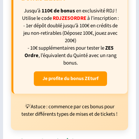
Jusqu’à
110€ de bonus
en exclusivité RDJ !
Utilise le code
RDJZE5ORDRE
à l’inscription :
- 1er dépôt doublé jusqu’à 100€ en crédits de
jeu non-retirables (Déposez 100€, jouez avec
200€)
- 10€ supplémentaires pour tester le
ZE5
Ordre
, l’équivalent du Quinté avec un rang
bonus.
Je profite du bonus ZEturf
💡 Astuce : commence par ces bonus pour
tester différents types de mises et de tickets !