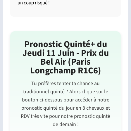
un coup risqué !
Pronostic Quinté+ du
Jeudi 11 Juin - Prix du
Bel Air (Paris
Longchamp R1C6)
Tu préfères tenter ta chance au
traditionnel quinté ? Alors clique sur le
bouton ci-dessous pour accéder à notre
pronostic quinté du jour en 8 chevaux et
RDV très vite pour notre pronostic quinté
de demain !