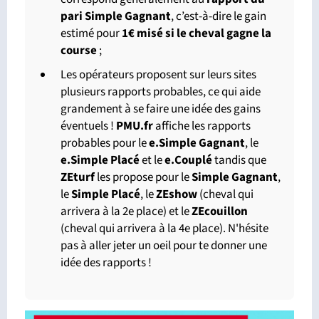
pari Simple Gagnant
, c’est-à-dire le gain
estimé pour
1€ misé si le cheval gagne la
course
;
Les opérateurs proposent sur leurs sites
plusieurs rapports probables, ce qui aide
grandement à se faire une idée des gains
éventuels !
PMU.fr
affiche les rapports
probables pour le
e.Simple Gagnant
, le
e.Simple Placé
et le
e.Couplé
tandis que
ZEturf
les propose pour le
Simple Gagnant
,
le
Simple Placé
, le
ZEshow
(cheval qui
arrivera à la 2e place) et le
ZEcouillon
(cheval qui arrivera à la 4e place). N'hésite
pas à aller jeter un oeil pour te donner une
idée des rapports !