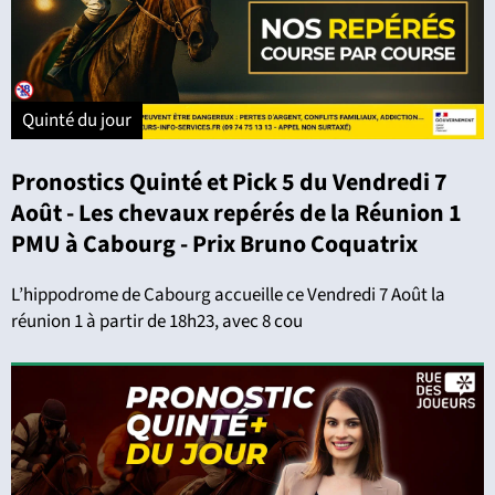
Quinté du jour
Pronostics Quinté et Pick 5 du Vendredi 7
Août - Les chevaux repérés de la Réunion 1
PMU à Cabourg - Prix Bruno Coquatrix
L’hippodrome de Cabourg accueille ce Vendredi 7 Août la
réunion 1 à partir de 18h23, avec 8 cou