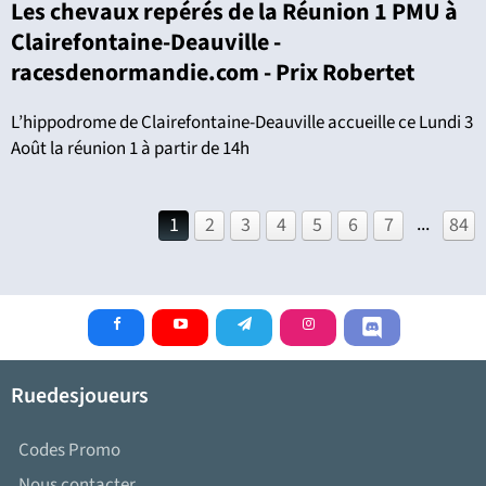
Les chevaux repérés de la Réunion 1 PMU à
Clairefontaine-Deauville -
racesdenormandie.com - Prix Robertet
L’hippodrome de Clairefontaine-Deauville accueille ce Lundi 3
Août la réunion 1 à partir de 14h
...
1
2
3
4
5
6
7
84
Ruedesjoueurs
Codes Promo
Nous contacter