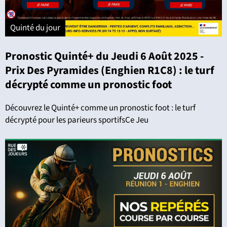
Quinté du jour
Pronostic Quinté+ du Jeudi 6 Août 2025 -
Prix Des Pyramides (Enghien R1C8) : le turf
décrypté comme un pronostic foot
Découvrez le Quinté+ comme un pronostic foot : le turf
décrypté pour les parieurs sportifsCe Jeu