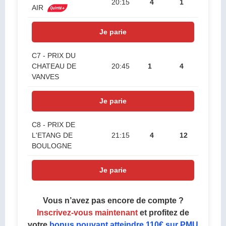
20:15
4
1
AIR
Je parie
C7 - PRIX DU
CHATEAU DE
20:45
1
4
VANVES
Je parie
C8 - PRIX DE
L'ETANG DE
21:15
4
12
BOULOGNE
Je parie
Vous n’avez pas encore de compte ?
Inscrivez-vous maintenant
et profitez de
votre
bonus pouvant atteindre 110€ sur PMU