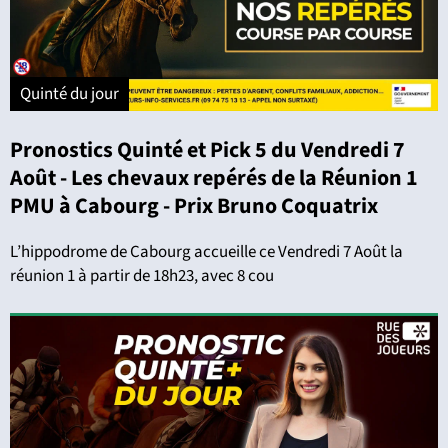
Quinté du jour
Pronostics Quinté et Pick 5 du Vendredi 7
Août - Les chevaux repérés de la Réunion 1
PMU à Cabourg - Prix Bruno Coquatrix
L’hippodrome de Cabourg accueille ce Vendredi 7 Août la
réunion 1 à partir de 18h23, avec 8 cou