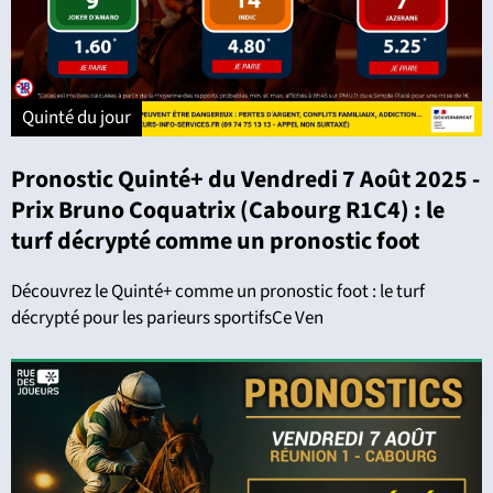
Quinté du jour
Pronostic Quinté+ du Vendredi 7 Août 2025 -
Prix Bruno Coquatrix (Cabourg R1C4) : le
turf décrypté comme un pronostic foot
Découvrez le Quinté+ comme un pronostic foot : le turf
décrypté pour les parieurs sportifsCe Ven