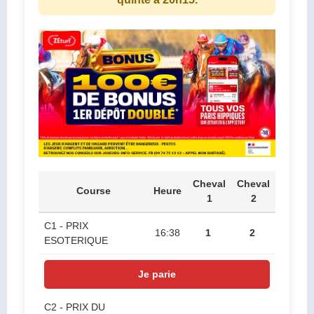
Cheval
Cheval
Course
Heure
1
2
C1 - PRIX
16:38
1
2
ESOTERIQUE
Je parie
C2 - PRIX DU