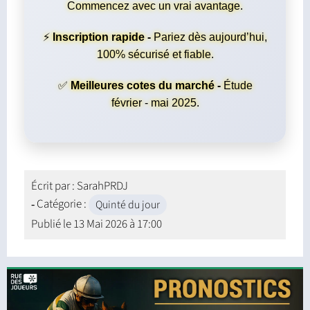
Commencez avec un vrai avantage.
⚡
Inscription rapide -
Pariez dès aujourd’hui,
100% sécurisé et fiable.
✅
Meilleures cotes du marché -
Étude
février - mai 2025.
Écrit par :
SarahPRDJ
Catégorie :
Quinté du jour
Publié le
13 Mai 2026 à 17:00