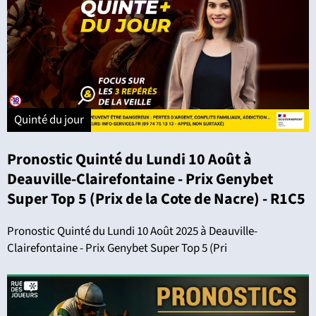
Quinté du jour
Pronostic Quinté du Lundi 10 Août à
Deauville-Clairefontaine - Prix Genybet
Super Top 5 (Prix de la Cote de Nacre) - R1C5
Pronostic Quinté du Lundi 10 Août 2025 à Deauville-
Clairefontaine - Prix Genybet Super Top 5 (Pri