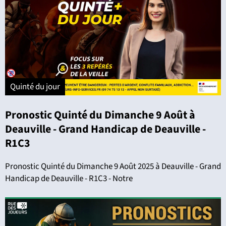
Quinté du jour
Pronostic Quinté du Dimanche 9 Août à
Deauville - Grand Handicap de Deauville -
R1C3
Pronostic Quinté du Dimanche 9 Août 2025 à Deauville - Grand
Handicap de Deauville - R1C3 - Notre