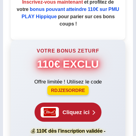
Inscrivez-vous maintenant
et profitez de
votre
bonus pouvant atteindre 110€ sur PMU
PLAY Hippique
pour parier sur ces bons
coups !
VOTRE BONUS ZETURF
110€ EXCLU
Offre limitée ! Utilisez le code
RDJZE5ORDRE
Cliquez ici
💰
110€ dès l’inscription validée -