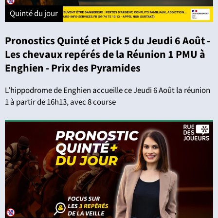
Quinté du jour
Pronostics Quinté et Pick 5 du Jeudi 6 Août -
Les chevaux repérés de la Réunion 1 PMU à
Enghien - Prix des Pyramides
L’hippodrome de Enghien accueille ce Jeudi 6 Août la réunion
1 à partir de 16h13, avec 8 course