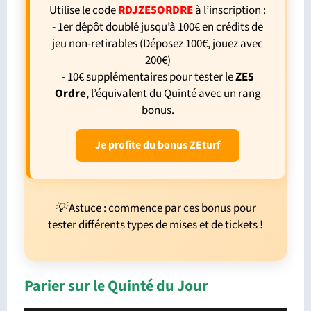
Utilise le code
RDJZE5ORDRE
à l’inscription :
- 1er dépôt doublé jusqu’à 100€ en crédits de
jeu non-retirables (Déposez 100€, jouez avec
200€)
- 10€ supplémentaires pour tester le
ZE5
Ordre
, l’équivalent du Quinté avec un rang
bonus.
Je profite du bonus ZEturf
💡 Astuce : commence par ces bonus pour
tester différents types de mises et de tickets !
Parier sur le Quinté du Jour