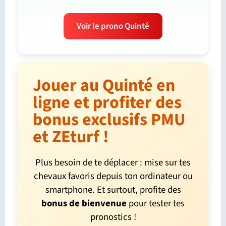
Voir le prono Quinté
Jouer au Quinté en
ligne et profiter des
bonus exclusifs PMU
et ZEturf !
Plus besoin de te déplacer : mise sur tes
chevaux favoris depuis ton ordinateur ou
smartphone. Et surtout, profite des
bonus de bienvenue
pour tester tes
pronostics !