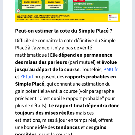
Peut-on estimer la cote du Simple Placé ?
Difficile de connaître la cote définitive du Simple
Placé à l'avance, il n'y a pas de vérité
mathématique ! Elle
dépend en permanence
des mises des parieurs
(pari mutuel) et
évolue
jusqu’au départ de la course
. Toutefois,
PMU.fr
et
ZEturf
proposent des
rapports probables en
Simple Placé
, qui donnent une estimation du
gain potentiel avant la course (voir paragraphe
précédent "C'est quoi le rapport probable" pour
plus de détails).
Le rapport final dépendra donc
toujours des mises réelles
mais ces
estimations, mises à jour en temps réel, offrent
une bonne idée des
tendances
et des
gains
possibles
avant la course !