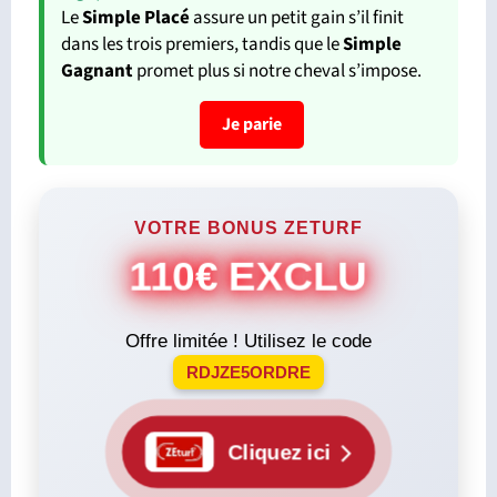
Le
Simple Placé
assure un petit gain s’il finit
dans les trois premiers, tandis que le
Simple
Gagnant
promet plus si notre cheval s’impose.
Je parie
VOTRE BONUS ZETURF
110€ EXCLU
Offre limitée ! Utilisez le code
RDJZE5ORDRE
Cliquez ici