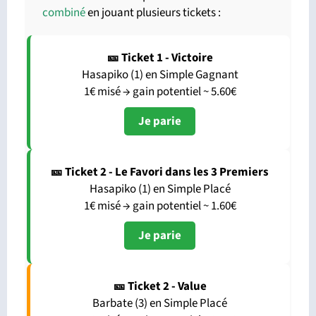
combiné
en jouant plusieurs tickets :
🎫 Ticket 1 - Victoire
Hasapiko (1) en Simple Gagnant
1€ misé → gain potentiel ~ 5.60€
Je parie
🎫 Ticket 2 - Le Favori dans les 3 Premiers
Hasapiko (1) en Simple Placé
1€ misé → gain potentiel ~ 1.60€
Je parie
🎫 Ticket 2 - Value
Barbate (3) en Simple Placé