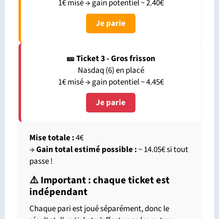
1€ misé → gain potentiel ~ 2.40€
Je parie
🎫 Ticket 3 - Gros frisson
Nasdaq (6) en placé
1€ misé → gain potentiel ~ 4.45€
Je parie
Mise totale :
4€
→
Gain total estimé possible :
~ 14.05€ si tout
passe !
⚠️ Important : chaque ticket est
indépendant
Chaque pari est joué séparément, donc le