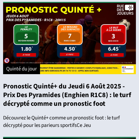
Quinté du jour
Pronostic Quinté+ du Jeudi 6 Août 2025 -
Prix Des Pyramides (Enghien R1C8) : le turf
décrypté comme un pronostic foot
Découvrez le Quinté+ comme un pronostic foot : le turf
décrypté pour les parieurs sportifsCe Jeu