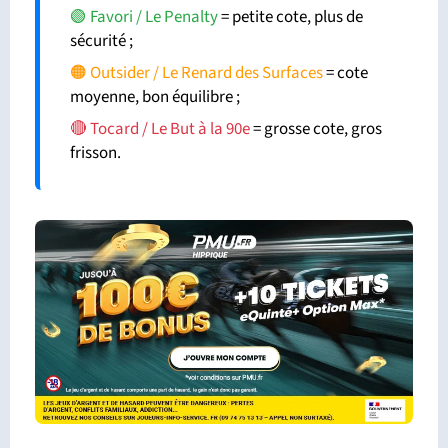
🟢 Favori / Le Penalty
= petite cote, plus de
sécurité ;
🟠 Outsider / Le Renard des Surfaces
= cote
moyenne, bon équilibre ;
🔴 Tocard / Le But à la 90e
= grosse cote, gros
frisson.