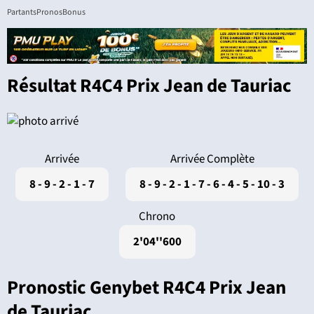
Partants
Pronos
Bonus
Résultat R4C4 Prix Jean de Tauriac
Arrivée
Arrivée Complète
8 - 9 - 2 - 1 - 7
8 - 9 - 2 - 1 - 7 - 6 - 4 - 5 - 10 - 3
Chrono
2'04''600
Pronostic Genybet R4C4 Prix Jean
de Tauriac