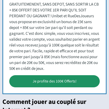
GRATUITEMENENT, SANS DEPOT, SANS SORTIR LA CB
+ 85€ OFFERT DES VOTRE 1ER PARI QU'IL SOIT
PERDANT OU GAGNANT! Unibet et RueDesJoueurs
vous propose en exclusivité un bonus de 15€ sans
depot + 85€ sur votre 1er pari qu'il soit perdant ou
gagnant. C'est donc simple, vous vous inscrivez, vous
validez votre compte, vous souhaitez parier en argent
réel vous recevez jusqu'à 100€ quelque soit le résultat
de votre pari. Facile, rapide et efficace et pour tout
premier pari jusqu'à 85€ (mais fonctionne aussi pour
un pari de 20€ ou 50€, vous serez recréditez de 20€ ou
50€ en crédit de jeux.
Je profite des 100€ Offerts!
Comment jouer au couplé sur