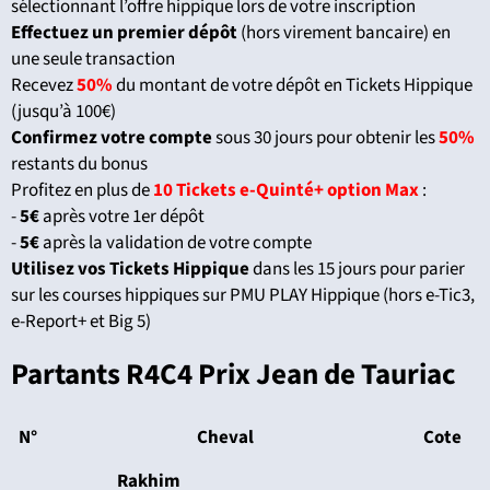
sélectionnant l’offre hippique lors de votre inscription
Effectuez un premier dépôt
(hors virement bancaire) en
une seule transaction
Recevez
50%
du montant de votre dépôt en Tickets Hippique
(jusqu’à 100€)
Confirmez votre compte
sous 30 jours pour obtenir les
50%
restants du bonus
Profitez en plus de
10 Tickets e-Quinté+ option Max
:
-
5€
après votre 1er dépôt
-
5€
après la validation de votre compte
Utilisez vos Tickets Hippique
dans les 15 jours pour parier
sur les courses hippiques sur PMU PLAY Hippique (hors e-Tic3,
e-Report+ et Big 5)
Partants R4C4 Prix Jean de Tauriac
N°
Cheval
Cote
Rakhim